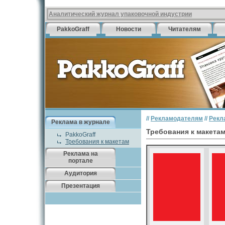
Аналитический журнал упаковочной индустрии
PakkoGraff
Новости
Читателям
//
Рекламодателям
//
Рекл
Реклама в журнале
Требования к макета
PakkoGraff
Требования к макетам
Реклама на
портале
Аудитория
Презентация