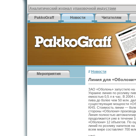
Аналитический журнал упаковочной индустрии
PakkoGraff
Новости
Читателям
//
Новости
Мероприятия
Линия для «Оболони
ЗАО «Оболонь» запустило на 
Украине линию по розливу пив
емкостью 0,5 л в час. В 2004
пива до более чем 50 млн. да
существующие мощности «Обо
KHS. Стоимость линии — боле
стороны «Оболони» производи
Линия полностью автоматизир
продолжается уже в течение 1
«Оболони» 12 объектов. По о
линий по розливу напитков на
всем мире составляет 700 млн