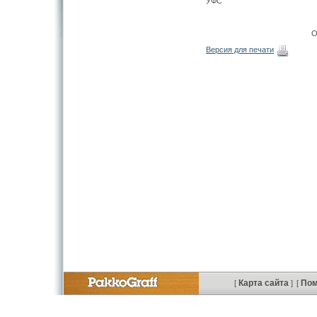
УФС
О
Версия для печати
Карта сайта
По
[
]
[