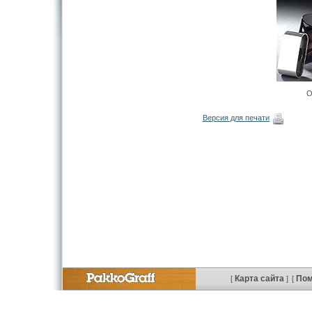
О
Версия для печати
Карта сайта
По
[
]
[