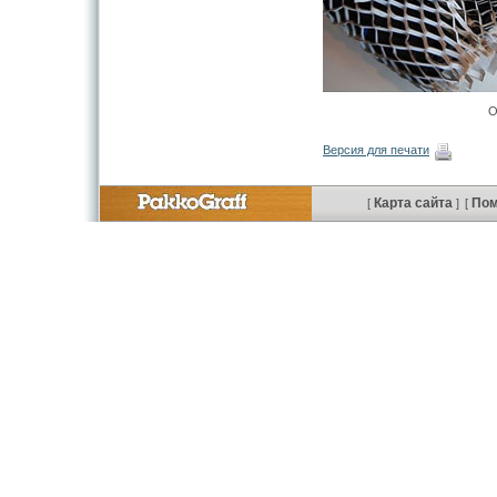
О
Версия для печати
Карта сайта
По
[
]
[