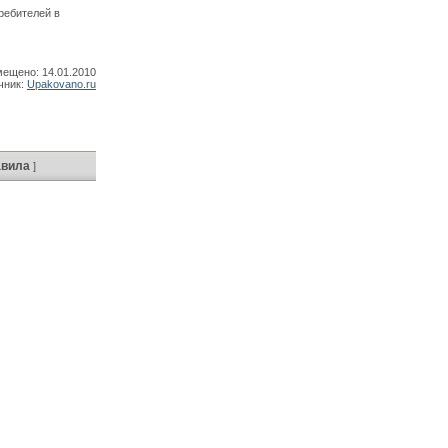
ребителей в
мещено: 14.01.2010
чник:
Upakovano.ru
авила
]