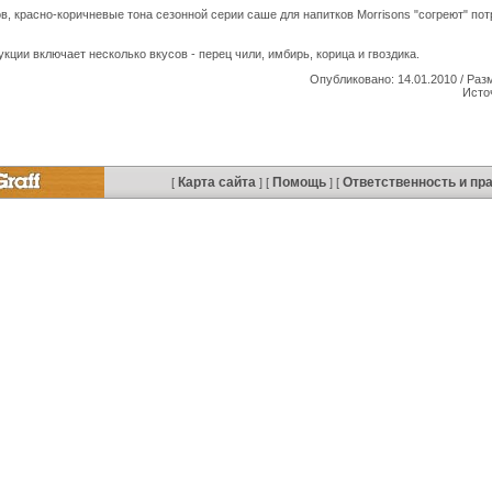
в, красно-коричневые тона сезонной серии саше для напитков Morrisons "согреют" пот
кции включает несколько вкусов - перец чили, имбирь, корица и гвоздика.
Опубликовано: 14.01.2010 / Раз
Исто
Карта сайта
Помощь
Ответственность и пр
[
] [
] [