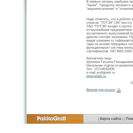
В первую пятерку наиболее пр
"банки", "продукты питания и 
"машиностроение" и "телеком
Надо отметить, что в рейтинг
отрасли: "ГОТЭК" (397 место)
ЗАО "ГОТЭК" входит в группу 
из крупнейшим предприятием 
ассортименту выпускаемой пр
данном секторе экономики. П
видов упаковки от гофрокарто
тары на основе передовых те
функционирует система менед
сертификатом ISO 9001:2000.
Контактное лицо:
Шуклина Татьяна Геннадьевн
Начальник отдела по развити
Тел.: (07148)92435
e-mail: pr@gotek.ru
www.gotek.ru
О
Версия для печати
Карта сайта
По
[
]
[