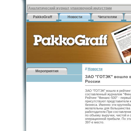
Аналитический журнал упаковочной индустрии
PakkoGraff
Новости
Читателям
//
Новости
Мероприятия
ЗАО "ГОТЭК" вошло в
России
ЗАО "ГОТЭК" вошло в рейтинг
составленный журналом "Фина
Рейтинг "Финанс-500" - первы
присутствуют представители к
бизнеса. Именно эти крупней
желательны для большинства и
работодатели.При составлени
по объему выручки, чистой и 
операционной прибыли. По эт
397-е место.