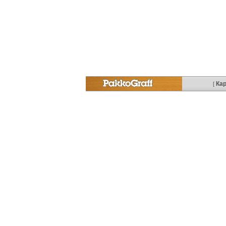
Кар
[