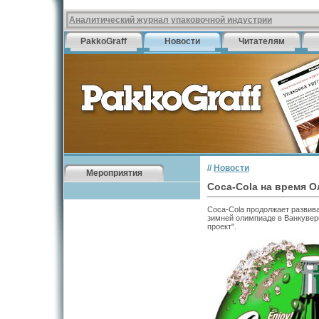
Аналитический журнал упаковочной индустрии
PakkoGraff
Новости
Читателям
//
Новости
Мероприятия
Coca-Cola на время 
Coca-Cola продолжает развива
зимней олимпиаде в Ванкувере
проект".