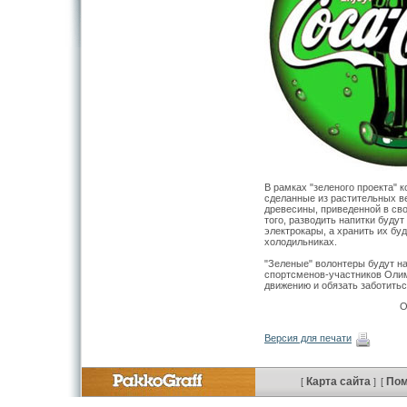
В рамках "зеленого проекта" 
сделанные из растительных в
древесины, приведенной в св
того, разводить напитки буду
электрокары, а хранить их бу
холодильниках.
"Зеленые" волонтеры будут н
спортсменов-участников Олим
движению и обязать заботить
О
Версия для печати
Карта сайта
По
[
]
[