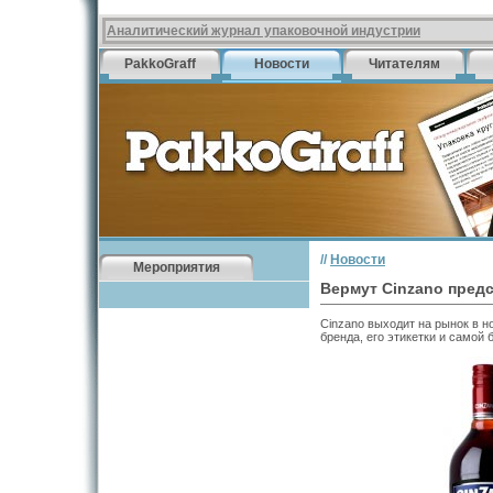
Аналитический журнал упаковочной индустрии
PakkoGraff
Новости
Читателям
//
Новости
Мероприятия
Вермут Cinzano пред
Cinzano выходит на рынок в н
бренда, его этикетки и самой 