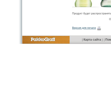
Продукт будет распространят
О
Версия для печати
Карта сайта
По
[
]
[