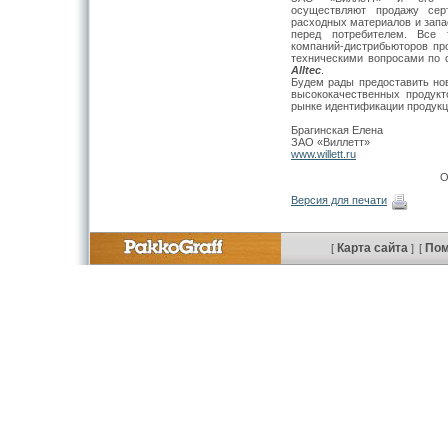
осуществляют продажу серт
расходных материалов и запа
перед потребителем. Все 
компаний-дистрибьюторов пр
техническими вопросами по
Alltec
.
Будем рады предоставить н
высококачественных продукт
рынке идентификации продукц
Брагинская Елена
ЗАО «Виллетт»
www.willett.ru
О
Версия для печати
Карта сайта
По
[
]
[