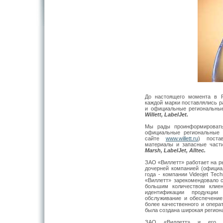
До настоящего момента в 
каждой марки поставлялись р
и официальные региональны
Willett, LabelJet.
Мы рады проинформировать
официальные региональные 
сайте
www.willett.ru
) поста
материалы и запасные част
Marsh, LabelJet, Alltec.
ЗАО «Виллетт» работает на р
дочерней компанией (официал
года - компании Videojet Tec
«Виллетт» зарекомендовало с
большим количеством клиен
идентификации продукции
обслуживание и обеспечени
более качественного и опера
была создана широкая регион
ЗАО «Виллетт» и его оф