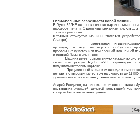
Отличительные особенности новой машины
В Ryobi 522HE не только плоско-параллельная, но и
процессе печати. Отдельный механизм служит для 
трем координатам.
Штатным атрибутом машины является устройство 
Changer).
Планетарная пятицилиндровая компоно
преимуществ: отсутствие перехватов бумаги в пр
проблемных бумагах или при сложной плашечной печа
и жесткой бумаге или пленке.
Машина имеет современную каскадную систему по
своей конструкции Ryobi 522HE гарантирует с
полумиллиметровом картоне.
Прецизионный механизм передачи выровненного
печатать с высоким качеством на скорости до 11 000 
Дополнительно на машине установлено мощное суши
Андрей Рендиков, начальник технического отдела 
поставщика хорошей деловой репутацией компан
котором были наслышаны ранее.
Кар
[