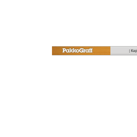
Кар
[