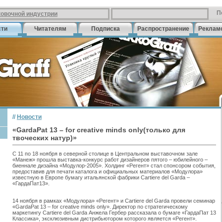
П
ковочной индустрии
сти
Читателям
Подписка
Распространение
Реклам
//
Новости
«GardaPat 13 – for creative minds only(только для
твоческих натур)»
С 11 по 18 ноября в северной столице в Центральном выставочном зале
«Манеж» прошла выставка-конкурс работ дизайнеров пятого – юбилейного –
биеннале дизайна «Модулор-2005». Холдинг «Регент» стал спонсором события,
предоставив для печати каталога и официальных материалов «Модулора»
известную в Европе бумагу итальянской фабрики Cartiere del Garda –
«ГардаПат13».
14 ноября в рамках «Модулора» «Регент» и Cartiere del Garda провели семинар
«GardaPat 13 – for creative minds only». Директор по стратегическому
маркетингу Cartiere del Garda Анжела Гербер рассказала о бумаге «ГардаПат 13
Классика», эксклюзивным дистрибьютором которого является «Регент».