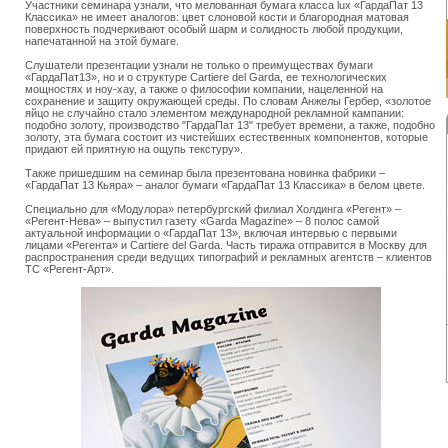
Участники семинара узнали, что мелованная бумага класса lux «ГардаПат 13
Классика» не имеет аналогов: цвет слоновой кости и благородная матовая
поверхность подчеркивают особый шарм и солидность любой продукции,
напечатанной на этой бумаге.
Слушатели презентации узнали не только о преимуществах бумаги
«ГардаПат13», но и о структуре Cartiere del Garda, ее технологических
мощностях и ноу-хау, а также о философии компании, нацеленной на
сохранение и защиту окружающей среды. По словам Анжелы Гербер, «золотое
яйцо не случайно стало элементом международной рекламной кампании:
подобно золоту, производство "ГардаПат 13" требует времени, а также, подобно
золоту, эта бумага состоит из чистейших естественных компонентов, которые
придают ей приятную на ощупь текстуру».
Также пришедшим на семинар была презентована новинка фабрики –
«ГардаПат 13 Кьяра» – аналог бумаги «ГардаПат 13 Классика» в белом цвете.
Специально для «Модулора» петербургский филиал Холдинга «Регент» –
«Регент-Нева» – выпустил газету «Garda Magazine» – 8 полос самой
актуальной информации о «ГардаПат 13», включая интервью с первыми
лицами «Регента» и Cartiere del Garda. Часть тиража отправится в Москву для
распространения среди ведущих типографий и рекламных агентств – клиентов
ТС «Регент-Арт».