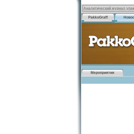
Аналитический журнал упа
PakkoGraff
Ново
Мероприятия