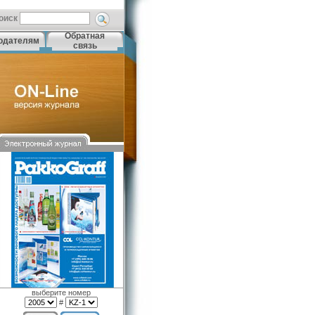
оиск
Обратная
одателям
связь
выберите номер
#