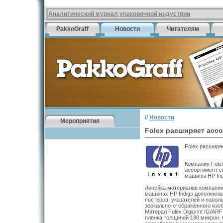
Аналитический журнал упаковочной индустрии
PakkoGraff
Новости
Читателям
//
Новости
Мероприятия
Folex расширяет ассо
Folex расширя
Компания Fole
ассортимент с
машины HP Ind
Линейка материалов компании
машинах HP Indigo дополнила
постеров, указателей и напо
зеркально-отображенного изо
Матерал Folex Digiprint IG/AR
пленка толщиной 180 микрон. 