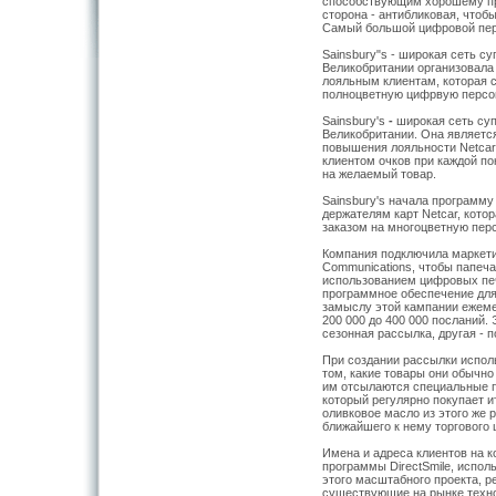
способствующим хорошему при
сторона - антибликовая, чтоб
Самый большой цифровой пер
Sainsbury"s - широкая сеть с
Великобритании организовала
лояльным клиентам, которая 
полноцветную цифрвую персо
Sainsbury's
-
широкая сеть суп
Великобритании. Она являетс
повышения лояльности Netcar
клиентом очков при каждой по
на желаемый товар.
Sainsbury's
начала программу
держателям карт Netcar, кот
заказом на многоцветную пер
Компания подключила маркетин
Communications, чтобы папеч
использованием цифровых печ
программное обеспечение для
замыслу этой кампании ежеме
200 000 до 400 000 посланий.
сезонная рассылка, другая - 
При создании рассылки испол
том, какие товары они обычно
им отсылаются специальные п
который регулярно покупает и
оливковое масло из этого же 
ближайшего к нему торгового ц
Имена и адреса клиентов на 
программы DirectSmile, испол
этого масштабного проекта, р
существующие на рынке техно