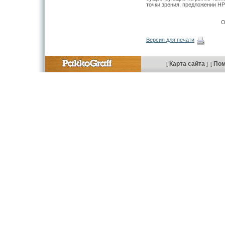
точки зрения, предложении HP 
О
Версия для печати
Карта сайта
По
[
]
[