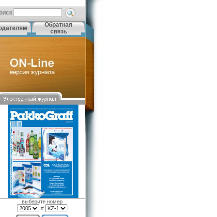
оиск
Обратная
одателям
связь
выберите номер
#