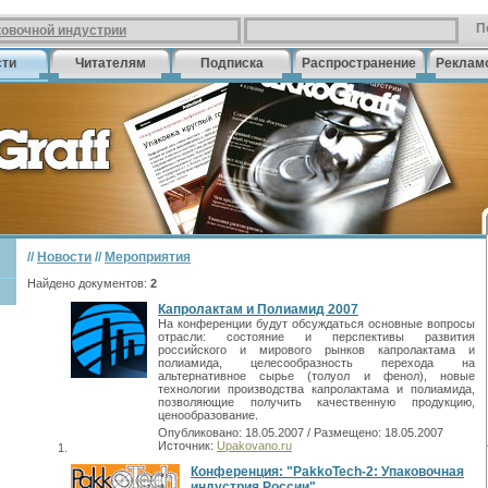
П
ковочной индустрии
сти
Читателям
Подписка
Распространение
Реклам
//
Новости
//
Мероприятия
Найдено документов:
2
Капролактам и Полиамид 2007
На конференции будут обсуждаться основные вопросы
отрасли: состояние и перспективы развития
российского и мирового рынков капролактама и
полиамида, целесообразность перехода на
альтернативное сырье (толуол и фенол), новые
технологии производства капролактама и полиамида,
позволяющие получить качественную продукцию,
ценообразование.
Опубликовано: 18.05.2007 / Размещено: 18.05.2007
Источник:
Upakovano.ru
Конференция: "PakkoTech-2: Упаковочная
индустрия России"