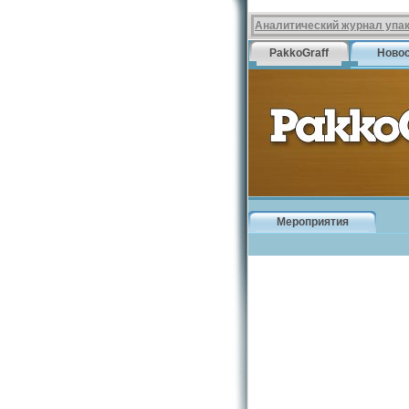
Аналитический журнал упа
PakkoGraff
Ново
Мероприятия