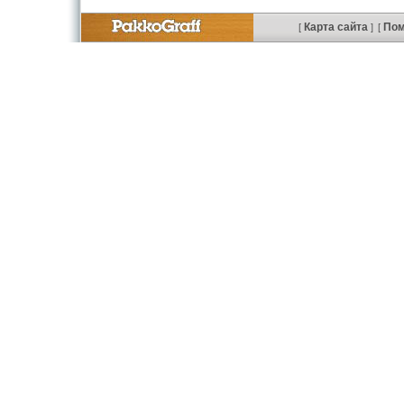
Карта сайта
По
[
]
[