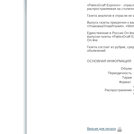
«PakkoGraff Express» - отрас
распространяемая на столичн
Газета аналогов в отрасли не 
Выпуск газеты приурочен к в
«Упаковка/УпакИталия», «Worl
Единственная в России On-lin
выпуски газеты «PakkoGraff E
On-line.
Газета состоит из рубрик, сре
объявлений.
ОСНОВНАЯ ИНФОРМАЦИЯ:
Объем:
Периодичность:
Тираж:
Формат:
Распространение:
Версия для печати