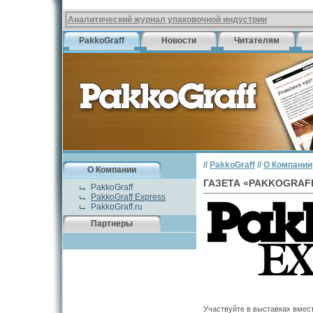
Аналитический журнал упаковочной индустрии
PakkoGraff
Новости
Читателям
//
PakkoGraff
//
О Компании
О Компании
ГАЗЕТА «PAKKOGRAF
PakkoGraff
PakkoGraff Express
PakkoGraff.ru
Партнеры
Участвуйте в выставках вмест