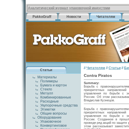
Аналитический журнал упаковочной индустрии
PakkoGraff
Новости
Читателям
//
Читателям
//
Статьи
//
Би
Статьи
Contra Piratos
Материалы
Полимеры
Summary:
Бумага и картон
Борьба с правонарушителям
Стекло
приоритетных направлений 
Металл
управления по борьбе с э
России. Об этом рассказыв
Комбинированные
Владислав Кузнецов.
Расходные
Укупорочные средства
Борьба с правонарушителям
Этикетки
приоритетных направлений 
Общие вопросы
управления по борьбе с э
Оборудование
России. Созданное в прошл
Упаковочное
проведя ряд акций по защите
Конвертинговое
этом рассказывает замести