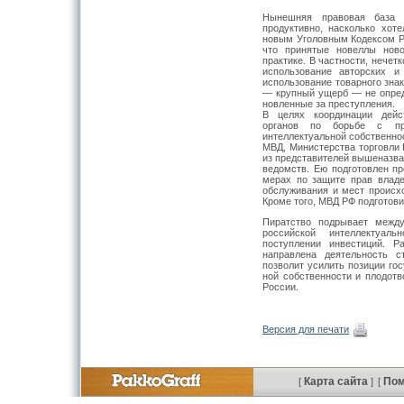
Нынешняя правовая база н
продуктивно, насколько хоте
новым Уголовным Ко­дексом Р
что принятые новеллы нов
практике. В частности, нечет
использование авторских и
использование товарно­го зна
— крупный ущерб — не опреде
новленные за преступления.
В целях координации дейс
органов по борьбе с пр
интеллектуальной соб­ственн
МВД, Мини­стерства торговли
из представителей вышеназва
ведомств. Ею подготовлен п
мерах по защите прав владел
обслу­живания и мест происхо
Кроме того, МВД РФ подгото­в
Пиратство подрывает между
российской интеллекту­ал
поступлении инвести­ций. 
направлена дея­тельность 
позволит усилить позиции гос
ной собственности и плодотв
России.
Версия для печати
Карта сайта
По
[
]
[