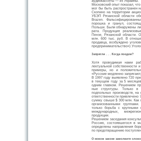
аудиокассеты — из Украины.
Московский опыт показал, чт
мог бы быть рас­пространен н
Скопино на территории акцио
УБЭП Рязанской области об
Brazen. Фальсифи­цированн
порошка и гра­нул, состоя
Польши. Были обнаружены лин
рата. Продукция реализовы
Пензе, Рязанской области. 
млн. 600 тыс. руб. В отно
продавца, воз­буждено уголо
пред­принимательство») Уголов
Запрягли . . . Когда поедем?
Хотя проводимая нами раб
лектуальной собственности и 
примеры, но и положительн
«Русские медлен­но запрягают,
В 1997 году выявлено 720 пре
в текущем году за 5 месяцев
одним главком. Решением пр
ные структуры. Только в 
подпольных производств, на к
ответственности при­влечено 
сумму свыше $ 300 млн. Как 
организованными группами.
только борьба с крупными 
международных, меж­реги
продукции.
Решением заседания консульт
Россию, состоявшегося в ма
определены на­правления бор
по предотвращению поступлен
О новом законе замолвите слово