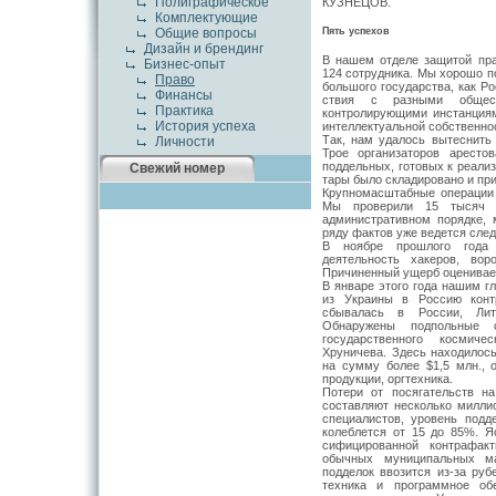
Полиграфическое
КУЗНЕЦОВ.
Комплектующие
Пять успехов
Общие вопросы
Дизайн и брендинг
В нашем отделе защитой пра
Бизнес-опыт
124 сотрудника. Мы хорошо п
Право
большого государства, как Р
Финансы
ствия с разными общест
Практика
контролирующими инстанция
История успеха
интеллектуальной соб­ственно
Так, нам удалось вытеснить
Личности
Трое организаторов арестов
поддельных, го­товых к реали
Свежий номер
тары было складировано и при
Крупномасштабные операции 
Мы проверили 15 тысяч ко
административном порядке, м
ряду фактов уже ведется след
В ноябре прошлого года
деятельность хакеров, во
Причиненный ущерб оценивает
В январе этого года нашим гл
из Украины в Россию контр
сбывалась в Рос­сии, Лит
Обнаружены под­польные
государственного кос­миче
Хруничева. Здесь находилось
на сумму более $1,5 млн., 
продукции, оргтехника.
Потери от посягательств на
составляют несколько милли
специалистов, уровень подд
колеб­лется от 15 до 85%. 
сифицированной контрафак
обычных муниципальных ма­
подделок ввозится из-за руб
техника и программное об