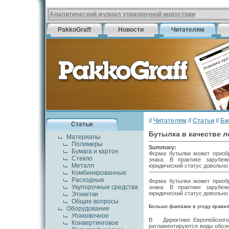
Аналитический журнал упаковочной индустрии
PakkoGraff
Новости
Читателям
//
Читателям
//
Статьи
//
Би
Статьи
Бутылка в качестве 
Материалы
Полимеры
Summary:
Бумага и картон
Форма бутылки может приобр
Стекло
знака. В практике зарубе
Металл
юридический статус довольно 
Комбинированные
Расходные
Форма бутылки может приобре
Укупорочные средства
знака. В практи­ке зарубе
юридический статус довольно 
Этикетки
Общие вопросы
Больше фантазии в угоду прави
Оборудование
Упаковочное
В Директиве Европейского 
Конвертинговое
регламенти­руются виды обозн