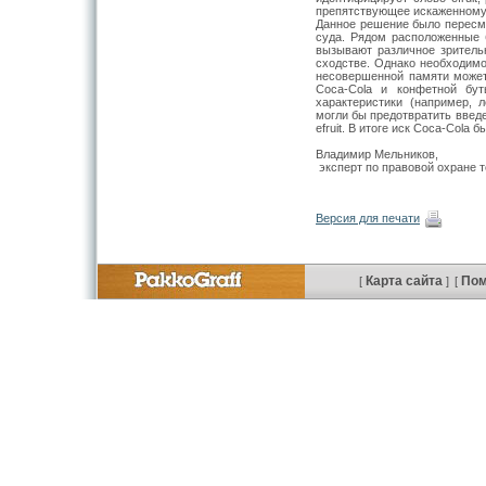
препятствующее искаженному 
Данное решение было пересм
суда. Рядом расположенные 
вызыва­ют различное зритель
сходстве. Одна­ко необходимо
несовершенной памя­ти може
Coca-Cola и конфетной бу­
характеристики (например, л
могли бы предотвратить введе
efruit. В итоге иск Coca-Cola 
Владимир Мельников,
эксперт по правовой охране 
Версия для печати
Карта сайта
По
[
]
[