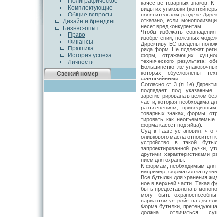
Полиграфическое
качестве товарных знаков. К
Комплектующие
виды их упаковки (контейнер
Общие вопросы
пояснительном разделе Дирек
отказано, если монополизаци
Дизайн и брендинг
несет вред конкурентам.
Бизнес-опыт
Чтобы избежать совпадения
Право
изобрете­ний, полезных моде
Финансы
Директиву ЕС введены положе
Практика
ряда форм. Не подле­жат реги
История успеха
форм, отражающих сущ­нос
технического результата; о
Личности
Большинство же упаковочных
которых обусловлены тех
Свежий номер
фантазийными.
Согласно ст. 3 (п. 1е) Директ
под­падает под указанные
зарегистрирована в целом без
части, которая необхо­дима дл
разъяснениям, приведен­ны
товарных знаках, формы, отр
тировать как неотъемлемые 
форма кас­сет под яйца).
Суд в Гааге установил, что
олив­кового масла относится
устройство в такой бутыл
запроектированной ручки, ут
другими характеристиками ра
нием для охраны.
К формам, необходимым для д
на­пример, форма сопла пульв
Все бутылки для хранения жи
ное в верхней части. Такая ф
быть предоставлена в монопо
могут быть охраноспособны
вариантом устрой­ства для сл
Форма бутылки, претендующая
должна отличаться су