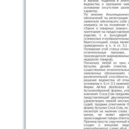
В жалобе, поданной в Апел
ведом­ства о признании за
основании отсут­ствия раз
характер.
По мнению Апелляционного
обозначений на регистрацию 
заявителя обезопа­сить себя
опираясь не на положения «
«Закон о товарных знаках»
притяза­ния на предоставлен
изделия, т. е. выходящий 
(словесных и изобразитель­ны
Квинтэссенцией спора явля
приведен­ного в п. b ст. 3.
Положения этой статьи отно
отличительные признаки,
производителя маркированных
недо­рогих товаров).
Поскольку любой из трех 
бутылки, дизайн этикетки
существенных отличи­тельных
заявленных обозначениях 
различительной способности,
решение ведомства об отка
основании п. b ст. 3.1 правоме
Фирме All-feet distributor
бутылкооб­разной формы, уп
компания Coca-Cola предъяви
представляющий двух­мерно
удовлетворен первой инстанц
судей, продажа ответчиком 
форму бутылки Coca-Cola, не о
не­смотря на наличие слова 
менее, не может иденти
происхождения товара ответч
Причина проста: скрученный 
сходен с внешним видом
идентифицирует слово efruit