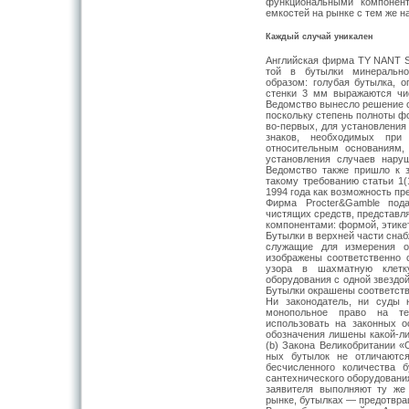
функциональными компонен
емкостей на рынке с тем же н
Каждый случай уникален
Английская фирма TY NANT 
той в бутылки минерально
образом: го­лубая бутылка, 
стенки 3 мм вы­ражаются чи
Ведомство вынес­ло решение о
поскольку степень полноты фо
во-первых, для уста­новления
знаков, необходимых при
относительным основаниям, 
установления случаев нару
Ведомство также пришло к з
такому требова­нию статьи 1
1994 года как воз­можность п
Фирма Procter&Gamble пода
чистящих средств, представл
компонентами: формой, этикет
Бутылки в верхней части сна
служащие для измерения об
изображены соответственно 
узора в шахматную клетку
оборудования с одной звездой
Бутылки окрашены соответстве
Ни законодатель, ни суды 
монопольное право на те
использовать на закон­ных 
обозначения лишены какой-ли
(b) Закона Великобритании «
ных бутылок не отличаютс
бесчисленно­го количества 
сантехнического обору­дования
заявителя выполняют ту же
рынке, бутылках — предотвра