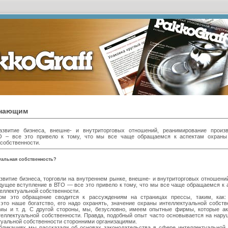
инающим
азвитие бизнеса, внешне- и внутриторговых отношений, реанимирование произв
О – все это привело к тому, что мы все чаще обращаемся к аспектам охран
собственности.
уальная собственность?
звитие бизнеса, торговли на внутреннем рынке, внешне- и внутриторговых отношени
ядущее вступление в ВТО — все это привело к тому, что мы все чаще обращаемся к 
еллектуальной собственности.
ом это обращение сводится к рассуждениям на страницах прессы, таким, как: 
это наше богатство, его надо охранять, значение охраны интеллектуальной собств
ы и т. д. С другой стороны, мы, безусловно, имеем опытные фирмы, которые а
теллектуальной собственности. Правда, подобный опыт часто основывается на нару
туальной собственности сторонними организациями.
ликациях мы рассказали об основах законодательства в сфере интеллектуальной 