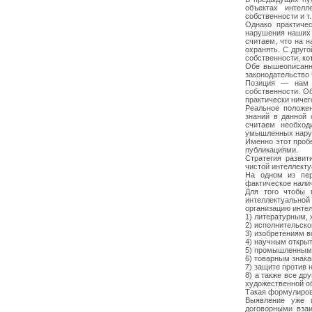
объектах интелл
собственности и т.
Однако практиче
нарушения наших 
считаем, что на н
охранять. С друг
собственности, ко
Обе вышеописанн
законодательство 
Позиция — нам н
собственности. О
практически ничег
Реальное положе
знаний в данной 
считаем необход
умышленных нару
Именно этот проб
публикациями.
Стратегия развит
чистой интеллекту
На одном из пер
фактическое налич
Для того чтобы 
интеллектуально
организацию интел
1) литературным,
2) исполнительско
3) изобретениям в
4) научным откры
5) промышленным
6) товарным знак
7) защите против 
8) а также все др
художественной о
Такая формулировк
Выявление уже и
договорными вза