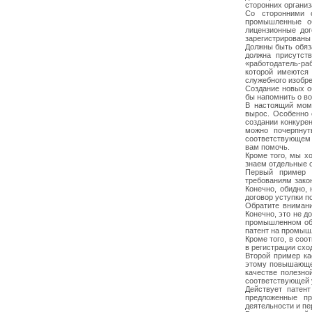
сторонних органи
Со сторонними о
промышленные об
лицензионные дог
зарегистрированы 
Должны быть обяз
должна присутств
«работодатель-ра
которой имеются 
служебного изобре
Создание новых о
бы напомнить о в
В настоящий мом
вырос. Особенно 
создании конкуре
можно почерпнут
соответствующем 
вам помочь.
Кроме того, мы х
знаем отдельные 
Первый пример к
требованиям зако
Конечно, обидно,
договор уступки п
Обратите вниман
Конечно, это не 
промышленном обр
патент на промышл
Кроме того, в соо
в регистрации схо
Второй пример к
этому повышающем
качестве полезно
соответствующей 
Действует патен
предложенные пр
деятельности и пе