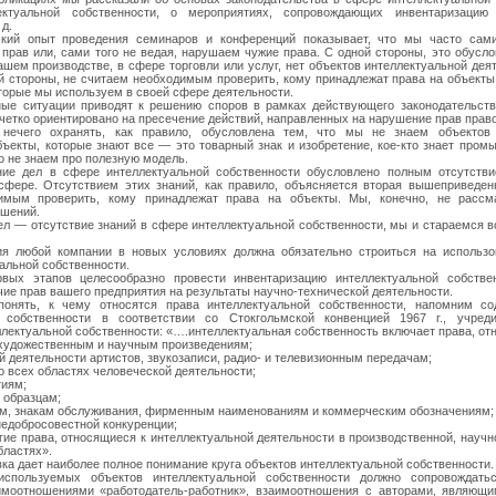
ектуальной собственности, о мероприятиях, сопровождающих инвентаризацию 
 д.
ский опыт проведения семинаров и конференций показывает, что мы часто сам
прав или, сами того не ведая, нарушаем чужие права. С одной стороны, это обусло
ашем производстве, в сфере торговли или услуг, нет объектов интеллектуальной дея
ой стороны, не считаем необходимым проверить, кому принадлежат права на объекты
торые мы используем в своей сфере деятельности.
ые ситуации приводят к решению споров в рамках действующего законодательств
четко ориентировано на пресечение действий, направленных на нарушение прав прав
ечего охранять, как правило, обусловлена тем, что мы не знаем объектов 
бъекты, которые знают все — это товарный знак и изобретение, кое-кто знает пром
о не знаем про полезную модель.
ние дел в сфере интеллектуальной собственности обусловлено полным отсутстви
сфере. Отсутствием этих знаний, как правило, объясняется вторая вышеприведе
имым проверить, кому принадлежат права на объекты. Мы, конечно, не рассм
шений.
ел — отсутствие знаний в сфере интеллектуальной собственности, мы и стараемся 
ия любой компании в новых условиях должна обязательно строиться на использ
альной собственности.
вых этапов целесообразно провести инвентаризацию интеллектуальной собстве
ие прав вашего предприятия на результаты научно-технической деятельности.
понять, к чему относятся права интеллектуальной собственности, напомним со
й собственности в соответствии со Стокгольмской конвенцией 1967 г., учре
лектуальной собственности: «….интеллектуальная собственность включает права, от
 художественным и научным произведениям;
й деятельности артистов, звукозаписи, радио- и телевизионным передачам;
о всех областях человеческой деятельности;
тиям;
 образцам;
ам, знакам обслуживания, фирменным наименованиям и коммерческим обозначениям;
недобросовестной конкуренции;
угие права, относящиеся к интеллектуальной деятельности в производственной, научн
бластях».
а дает наиболее полное понимание круга объектов интеллектуальной собственности.
спользуемых объектов интеллектуальной собственности должно сопровождать
имоотношениями «работодатель-работник», взаимоотношения с авторами, являющи