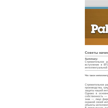
Советы нач
Summary:
Стремительное р
вступление в ВТ
интеллектуальной 
Что такое интеллект
Стремительное ра
производства, гр
защиты нашей инт
Однако в основн
собственность — 
знак — лицо фирм
охраной своей ин
объекты интеллек
В предыдущих пуб