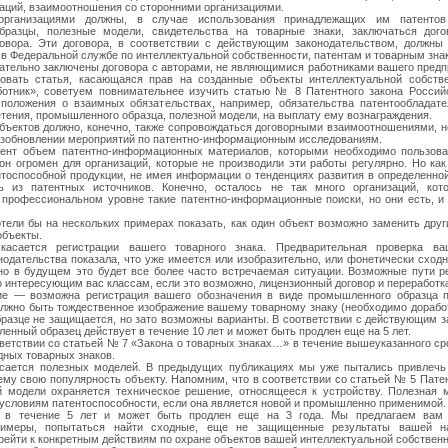
заций, взаимоотношения со сторонними организациями.
рганизациями должны, в случае использования принадлежащих им патентов 
разцы, полезные модели, свидетельства на товарные знаки, заключаться дого
овора. Эти договора, в соответствии с действующим законодательством, должны
в Федеральной службе по интеллектуальной собственности, патентам и товарным зна
ательно заключены договора с авторами, не являющимися работниками вашего предпр
овать статья, касающаяся прав на созданные объекты интеллектуальной собств
ботник», советуем повнимательнее изучить статью № 8 Патентного закона Россий
положения о взаимных обязательствах, например, обязательства патентообладат
тения, промышленного образца, полезной модели, на выплату ему вознаграждения.
бъектов должно, конечно, также сопровождаться договорными взаимоотношениями, н
озобновлении мероприятий по патентно-информационным исследованиям.
ент объем патентно-информационных материалов, которыми необходимо пользоват
он огромен для организаций, которые не производили эти работы регулярно. Но как
нтоспособной продукции, не имея информации о тенденциях развития в определенной
ь из патентных источников. Конечно, осталось не так много организаций, кот
профессиональном уровне такие патентно-информационные поиски, но они есть, 
отели бы на нескольких примерах показать, как один объект возможно заменить друг
объекты.
асается регистрации вашего товарного знака. Предварительная проверка ва
нодательства показала, что уже имеется или изобразительно, или фонетически сходн
 но в будущем это будет все более часто встречаемая ситуации. Возможные пути 
о интересующим вас классам, если это возможно, лицензионный договор и переработк
ие — возможна регистрация вашего обозначения в виде промышленного образца п
должно быть тождественное изображение вашему товарному знаку (необходимо доработ
азце не защищается, но зато возможны варианты. В соответствии с действующим з
енный образец действует в течение 10 лет и может быть продлен еще на 5 лет.
тветствии со статьей № 7 «Закона о товарных знаках…» в течение вышеуказанного ср
дных товарных знаков.
асается полезных моделей. В предыдущих публикациях мы уже пытались привлечь
у свою популярность объекту. Напомним, что в соответствии со статьей № 5 Патен
й модели охраняется техническое решение, относящееся к устройству. Полезная 
условиям патентоспособности, если она является новой и промышленно применимой.
т в течение 5 лет и может быть продлен еще на 3 года. Мы предлагаем вам 
имеры, попытаться найти сходные, еще не защищенные результаты вашей на
рейти к конкретным действиям по охране объектов вашей интеллектуальной собственн