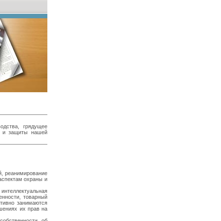
одства, грядущее
ы и защиты нашей
й, реанимирование
аспектам охраны и
интеллектуальная
енности, товарный
ктивно занимаются
шениях их прав на
собственности, об