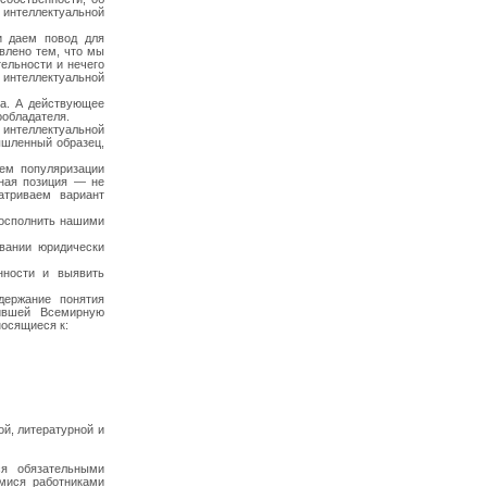
интеллектуальной
и даем повод для
влено тем, что мы
тельности и нечего
 интеллектуальной
а. А действующее
ообладателя.
интеллектуальной
ышленный образец,
ем популяризации
нная позиция — не
атриваем вариант
восполнить нашими
овании юридически
нности и выявить
держание понятия
дившей Всемирную
носящиеся к:
ой, литературной и
ся обязательными
мися работниками