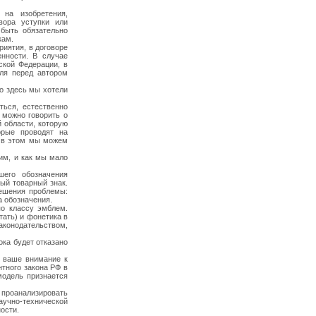
на изобретения,
вора уступки или
 быть обязательно
кам.
иятия, в договоре
енности. В случае
ской Федерации, в
еля перед автором
о здесь мы хотели
ься, естественно
 можно говорить о
 области, которую
орые проводят на
и в этом мы можем
им, и как мы мало
шего обозначения
ый товарный знак.
решения проблемы:
а обозначения.
о классу эмблем.
ать) и фонетика в
аконодательством,
ока будет отказано
 ваше внимание к
тного закона РФ в
модель признается
проанализировать
учно-технической
ости.