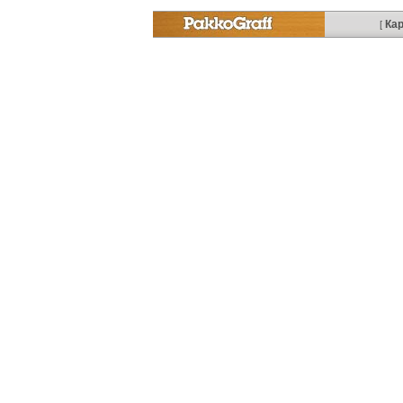
Кар
[