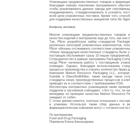
Упаковщики продовольственных товаров и фармацев
благодаря новому поколению программного обеспеч
чтобы анализировать данные завода для сертификац
координировать, стандартизировать и ускорять пост
всей цепи упаковочных поставок. Кроме того, спос
для поддержки качественных инициатив типа Six Sigm
Контроль поставок
Многие упаковщики продовольственных товаров и
качества изделий и материалов еще до того, как они 
Так, Pfizer разработала набор стандартов Packag
различных категорий упаковочных компонентов, попа
Pfizer обязаны отслеживать соответствие упаковочн
«Наши предыдущие качественные стандарты были с
поставщик обслуживает сразу 10 наших предприятий, 
Сотрудничество в рамках программы Packaging Compon
когда Pfizer начинала работу с поставщиком упак
очевидно. Однако, благодаря использованию стан
процессы производства и снизить количество брака 
Компания Market Resource Packaging LLC, котора
Gamble и GlaxoSmithKline, также находи такое с
стандарты своих производственных процессов в клю
приводит их в соответствие с требованиями FDA.
Инспекторы контрактных упаковщиков также проверя
поддонов и грузовиков совпадают. «Это то, что, по
менеджер по проверке качества Market Resource Pa
ожидают от себя».
С точки зрения клиента, плотные отношения с поста
и упаковки. Используя также сбор данных в р
фармацевтические компании могут с готовностью вс
По материалам
Food and Drug Packaging
Перевела Елена Бекназарова