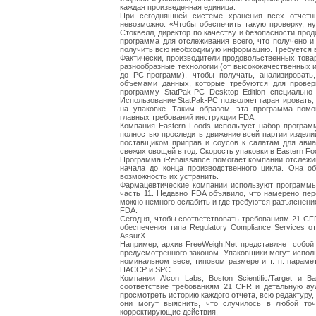
каждая произведенная единица.
При сегодняшней системе хранения всех отчет
невозможно. «Чтобы обеспечить такую проверку, н
Стоквелл, директор по качеству и безопасности про
программа для отслеживания всего, что получено 
получить всю необходимую информацию. Требуется в
Фактически, производители продовольственных това
разнообразные технологии (от высококачественных
до PC-программ), чтобы получать, анализироват
объемами данных, которые требуются для проверки
программу StatPak-PC Desktop Edition специальн
Использование StatPak-PC позволяет гарантировать, 
на упаковке. Таким образом, эта программа помо
главных требований инструкции FDA.
Компания Eastern Foods использует набор програм
полностью проследить движение всей партии изделий
поставщиком приправ и соусов к салатам для авиа
свежих овощей в год. Скорость упаковки в Eastern Fo
Программа iRenaissance помогает компании отслежи
начала до конца производственного цикла. Она о
возможность их устранить.
Фармацевтические компании используют программы
часть 11. Недавно FDA объявило, что намерено пер
можно немного ослабить и где требуются разъяснен
FDA.
Сегодня, чтобы соответствовать требованиям 21 C
обеспечения типа Regulatory Compliance Services от
AssurX.
Например, архив FreeWeigh.Net представляет собой
предусмотренного законом. Упаковщики могут испол
номинальном весе, типовом размере и т. п. параме
HACCP и SPC.
Компании Alcon Labs, Boston Scientific/Target 
соответствие требованиям 21 CFR и детальную ау
просмотреть историю каждого отчета, всю редактуру,
они могут выяснить, что случилось в любой точ
корректирующие действия.