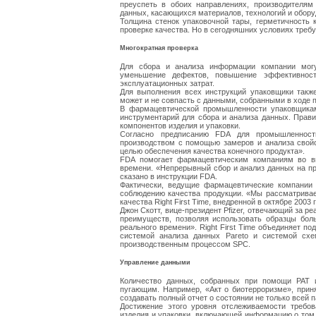
преуспеть в обоих направлениях, производителям
данных, касающихся материалов, технологий и обору
Толщина стенок упаковочной тары, герметичность
проверке качества. Но в сегодняшних условиях треб
Многократная проверка
Для сбора и анализа информации компании могу
уменьшение дефектов, повышение эффективност
эксплуатационных затрат.
Для выполнения всех инструкций упаковщики такж
может и не совпасть с данными, собранными в ходе 
В фармацевтической промышленности упаковщикам 
инструментарий для сбора и анализа данных. Прав
компонентов изделия и упаковки.
Согласно предписанию FDA для промышленности
производством с помощью замеров и анализа свой
целью обеспечения качества конечного продукта».
FDA помогает фармацевтическим компаниям во вн
времени. «Непрерывный сбор и анализ данных на пр
сказано в инструкции FDA.
Фактически, ведущие фармацевтические компании 
соблюдению качества продукции. «Мы рассматрива
качества Right First Time, внедренной в октябре 2003
Джон Скотт, вице-президент Pfizer, отвечающий за ре
преимуществ, позволяя использовать образцы бол
реального времени». Right First Time объединяет по
системой анализа данных Pareto и системой схем
производственным процессом SPC.
Управление данными
Количество данных, собранных при помощи PAT и
пугающим. Например, «Акт о биотерроризме», прин
создавать полный отчет о состоянии не только всей п
Достижение этого уровня отслеживаемости требо
изделия и упаковки, включающей информацию о том,