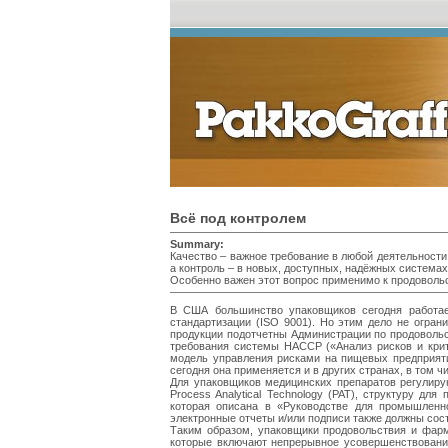
Всё под контролем
Summary:
Качество – важное требование в любой деятельности
а контроль – в новых, доступных, надёжных система
Особенно важен этот вопрос применимо к продоволь
В США большинство упаковщиков сегодня работае
стандартизации (ISO 9001). Но этим дело не огран
продукции подотчетны Администрации по продовольс
требования системы HACCP («Анализ рисков и крит
модель управления рисками на пищевых предприят
сегодня она применяется и в других странах, в том ч
Для упаковщиков медицинских препаратов регулиру
Process Analytical Technology (PAT), структуру дл
которая описана в «Руководстве для промышленно
электронные отчеты и/или подписи также должны сост
Таким образом, упаковщики продовольствия и фар
которые включают непрерывное усовершенствование