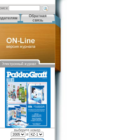
оиск
Обратная
одателям
связь
выберите номер
#