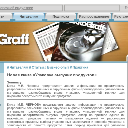
П
ковочной индустрии
сти
Читателям
Подписка
Распространение
Реклам
//
Читателям
//
Статьи
//
Бизнес-опыт
//
Практика
Новая книга «Упаковка сыпучих продуктов»
Summary:
Книга М.Е. Чернова представляет анализ информации по практическим
разработкам отечественных и зарубежных фирм-производителей упаковочных
материалов, разнообразных видов упаковки, упаковочной техники для
широкого ассортимента сыпучих продуктов.
а
Книга М.Е. ЧЕРНОВА представляет анализ информации по практическим
разработкам отечественных и зарубежных фирм-производителей упаковочных
материалов, разнообразных видов упаковки, упаковочной техники для
широкого ассортимента сыпучих продуктов. Автор на примере одного их
важнейших продуктов питания — макаронных изделий — рассмотрел
конкретные примеры выбора упаковочных материалов и способы упаковки в
зависимости от свойств продуктов. Этот подход приемлем для упаковки