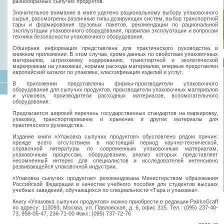
разнообразных сыпучих продуктов.
Значительное внимание в книге уделено рациональному выбору упаковочного
сырья, рассмотрены различные типы дозирующих систем, выбор транспортной
тары и формирования грузовых пакетов, рекомендации по рациональной
эксплуатации упаковочного оборудования, правилам эксплуатации и вопросам
техники безопасности упаковочного оборудования.
Обширная информация представлена для практического руководства в
книжном приложении. В этом случае, кроме данных по свойствам упаковочных
материалов, штриховому кодированию, транспортной и экологической
маркировкам на упаковках, нормам расхода материалов, впервые представлен
европейский каталог по упаковке, классификация изделий и услуг.
В приложении представлены фирмы-производители упаковочного
оборудования для сыпучих продуктов, производители упаковочных материалов
и упаковок, производители расходных материалов, вспомогательного
оборудования.
Предлагается широкий перечень государственных стандартов на маркировку,
упаковку, транспортирование и хранение и другие материалы для
практического руководства.
Издание книги «Упаковка сыпучих продуктов» обусловлено рядом причин:
прежде всего отсутствием в настоящий период научно-технической,
справочной литературы по современным упаковочным материалам,
упаковочным процессам, оборудованию, анализ которых представляет
несомненный интерес для специалистов и исследователей интенсивно
развивающейся упаковочной индустрии.
«Упаковка сыпучих продуктов» рекомендована Министерством образования
Российской Федерации в качестве учебного пособия для студентов высших
учебных заведений, обучающихся по специальности «Тара и упаковка».
Книгу «Упаковка сыпучих продуктов» можно приобрести в редакции PakkoGraff
по адресу: 113093, Москва, ул. Павловская, д. 6, офис 315. Тел.: (095) 237-40-
73, 958-05-47, 236-71-00 Факс: (095) 737-72-76