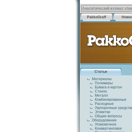
Аналитический журнал упа
PakkoGraff
Ново
Статьи
Материалы
Полимеры
Бумага и картон
Стекло
Металл
Комбинированные
Расходные
Укупорочные средств
Этикетки
Общие вопросы
Оборудование
Упаковочное
Конвертинговое