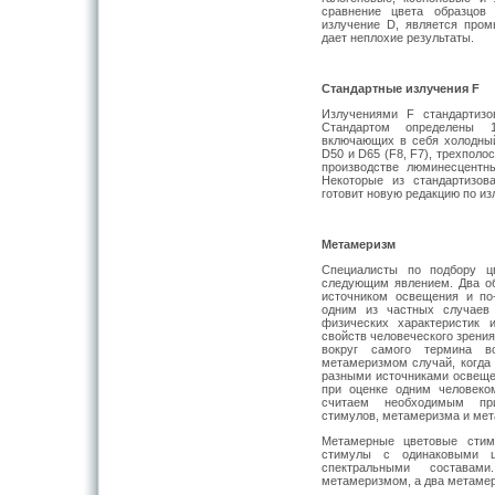
сравнение цвета образцов
излучение D, является про
дает неплохие результаты.
Стандартные излучения
F
Излучениями F стандартиз
Стандартом определены 1
включающих в себя холодный
D50 и D65 (F8, F7), трехполо
производстве люминесцентн
Некоторые из стандартизов
готовит новую редакцию по из
Метамеризм
Специалисты по подбору ц
следующим явлением. Два об
источником освещения и по
одним из частных случаев 
физических характеристик 
свойств человеческого зрени
вокруг самого термина во
метамеризмом случай, когда 
разными источниками освещен
при оценке одним человеко
считаем необходимым пр
стимулов, метамеризма и мет
Метамерные цветовые стиму
стимулы с одинаковыми ц
спектральными составам
метамеризмом, а два метамер