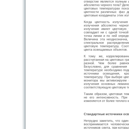
отверстие является полным 
абсолютно черного тела? Дело
цветовых температурах похо
цветности различных фаз д
цветовые координаты этих из
Когда цветность излучени
излучения абсолютно черног
излучение имеет цветовую 
совпадает ни с одной точкой
точка линии и по ней опреде
Величина эта неоднозначна,
спектральное распределен
цветовую температуру. Соот
цвета освещаемых объектов.
К тому же, коррелированн
рассчитанная на цветовых гр
разной. Чем более равнок
Безусловно, для сравнения
температуре необходимо под
источники освещения, к
температуру. При выборе цве
монитора мы активизируем 
излучения основных люмино
соответствующую цветовую т
Таким образом, цветовая тем
не его интенсивность. При
изменяется от более теплого 
Стандартные источники ос
Нетрудно заметить, что один
воспринимается человеческ
источников света, при котор