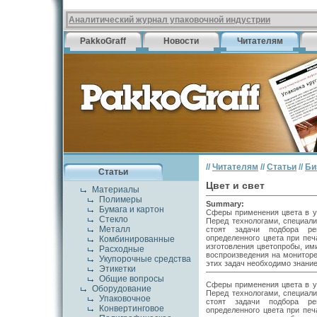
Аналитический журнал упаковочной индустрии
PakkoGraff
Новости
Читателям
//
Читателям
//
Статьи
//
Би
Статьи
Цвет и свет
Материалы
Полимеры
Summary:
Бумага и картон
Сферы применения цвета в у
Стекло
Перед технологами, специали
Металл
стоят задачи подбора р
определенного цвета при печ
Комбинированные
изготовления цветопробы, им
Расходные
воспроизведения на мониторе
Укупорочные средства
этих задач необходимо знание
Этикетки
Общие вопросы
Сферы применения цвета в у
Оборудование
Перед технологами, специали
Упаковочное
стоят задачи подбора р
Конвертинговое
определенного цвета при печ