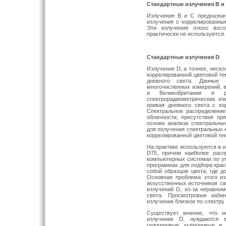
Стандартные излучения
B
и
Излучения В и С предназна
излучения с коррелированны
Эти излучения плохо восп
практически не используются.
Стандартные излучения
D
Излучение D, а точнее, неск
коррелированной цветовой т
дневного света. Данные
многочисленных измерений, 
и Великобритании в 
спектрорадиометрических и
кривая дневного света с ко
Спектральное распределение
облачности, присутствия пр
основе анализа спектральн
для получения спектральных 
коррелированной цветовой те
На практике используются в 
D75, причем наиболее расп
компьютерных системах по уп
программах для подбора крас
собой образцов цвета, где 
Основная проблема этого из
искусственных источников св
излучений D, из-за неравном
света. Просмотровые каби
излучение близкое по спектру 
Существует мнение, что и
излучение D, нуждаются в
галогеновые, ксеноновые и