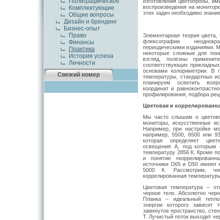
Полиграфическое
изготовления цветопробы, им
воспроизведения на мониторе
Комплектующие
этих задач необходимо знание
Общие вопросы
Дизайн и брендинг
Бизнес-опыт
Право
Элементарная теория цвета, 
флексографии неоднокр
Финансы
периодическими изданиями. М
Практика
некоторые сложные для пон
История успеха
взгляд, полезны примени
Личности
соответствующих прикладных 
основами колориметрии. В 
Свежий номер
температуры, стандартных и
планируем осветить вопр
координат и равноконтрастно
профилирования, подбора рецеп
Цветовая и коррелированна
Мы часто слышим о цветово
мониторы, искусственные ис
Например, при настройке м
например, 5500, 6500 или 93
которая определяет цветн
освещения А, под которым 
температуру 2856 К. Кроме п
и понятие «коррелированна
источники D65 и D50 имеют 
5000 К. Рассмотрим, ч
коррелированная температуры
Цветовая температура – эт
черное тело. Абсолютно черн
Планка – идеальный теплов
энергии которого зависит 
замкнутое пространство, сте
Т. Лучистый поток выходит че