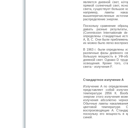
является дневной свет, кот
прямой солнечный свет, ясно
света, существует большое к
например, лампы нака
вышеперечисленные источни
распределение энергии.
Поскольку сравнение образ
давать разные результат
(Commission Internationale d
определены стандартные ист
А, В, С. Они были приближен
их можно было легко воспроиз
В 1963 г. были определены и
различные фазы дневного св
большую мощность в УФ-обл
дневной свет. Однако D труд
освещения. Кроме того, ст
света ‑ излучения F.
Стандартное излучение
A
Излучение А по определению 
представляет собой излуче
температуре 2856 К. Вообщ
энергии этого излучения мож
излучения абсолютно черно
Обычные лампы накаливания б
цветовой температуре. 
воспроизводящие А. Станда
поскольку его мощность в 
синей.