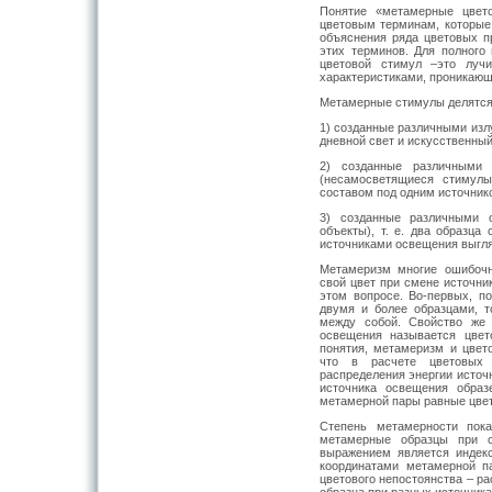
Понятие «метамерные цвет
цветовым терминам, которые 
объяснения ряда цветовых п
этих терминов. Для полного
цветовой стимул –это луч
характеристиками, проникающ
Метамерные стимулы делятся 
1) созданные различными изл
дневной свет и искусственны
2) созданные различными 
(несамосветящиеся стимулы
составом под одним источник
3) созданные различными 
объекты), т. е. два образц
источниками освещения выгля
Метамеризм многие ошибочн
свой цвет при смене источни
этом вопросе. Во-первых, п
двумя и более образцами, 
между собой. Свойство же 
освещения называется цвето
понятия, метамеризм и цвето
что в расчете цветовых к
распределения энергии источн
источника освещения образ
метамерной пары равные цве
Степень метамерности пока
метамерные образцы при с
выражением является индек
координатами метамерной п
цветового непостоянства – р
образца при разных источник