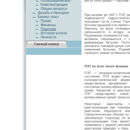
Полиграфическое
роста этого рынка — научная 
Комплектующие
Общие вопросы
Дизайн и брендинг
При нагреве до +60º
C ПЭТ ра
Бизнес-опыт
подвергается гидростатич
Право
оказывает на ее стенки. Гор
Финансы
бутылки крышкой и во время н
Наконец, на фазе охлажден
Практика
уменьшается, и воздух, н
История успеха
Разрежение усиливается тем,
Личности
активнее смешиваться с 
деформации бутылки. Поэт
Свежий номер
увеличить температурную соп
изменений бутылки. Разраб
глубокого знания особенност
ПЭТ во всех своих формах
ПЭТ — полукристаллический
состояния, ПЭТ может нахо
полукристаллической фо
представлена аморфными
состоянии молекулярные цепи
пряжи. Напротив, в кристал
ПЭТ представляет собой
молекулярных цепей, происхо
Некоторые кристаллы ф
кристаллизации при темпер
кристаллы образуются вок
Сферулитические (близки по
трехмерную структуру из м
кристаллизации. Они имеют
сравнимые с длиной светово
кристаллов приводит к тому,