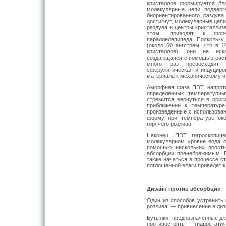
кристаллов формируется бла
молекулярные цепи подверг
биориентированного раздув
достигнут, молекулярные цеп
раздува и центры кристаллиз
этом, приводят к форм
параллелепипеда. Поскольк
(около 60 ангстрем, что в 
кристаллов), они не иска
создающаяся с помощью растя
много раз превосходит 
сферулитическая и индуциро
материала к механическому и
Аморфная фаза ПЭТ, напроти
определенных температурны
стремится вернуться в ори
приближении к температуре
произведенные с использован
форму при температуре око
горячего розлива.
Наконец, ПЭТ гигроскопиче
молекулярном уровне вода 
помощью нескольких прост
абсорбции пренебрежимым. 
также начаться в процессе с
поглощенной влаги приведет к
Дизайн против абсорбции
Один из способов устранить 
розлива, — привнесение в ди
Бутылки, предназначенные дл
противостоять гидроста