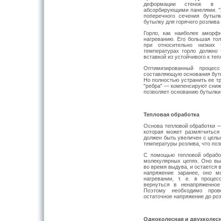
деформации стенок в р
абсорбирующими панелями. "Л
поперечного сечения бутыл
бутылку для горячего розлива
Горло, как наиболее аморф
нагреванию. Его большая то
при относительно низких 
температурах горло должно 
вставкой из устойчивого к те
Оптимизированный процес
составляющую основания буты
Но полностью устранить ее т
"ребра" — компенсируют сниж
позволяет основанию бутылки
Тепловая обработка
Основа тепловой обработки
которая может размягчиться
должен быть увеличен с цель
температуры розлива, что по
С помощью тепловой обрабо
молекулярных цепях. Оно в
во время выдува, и остается 
напряжение заранее, оно м
нагревании, т. е. в проце
вернуться в ненапряженное
Поэтому необходимо прове
остаточное напряжение до роз
Одноколесная и двухколесн