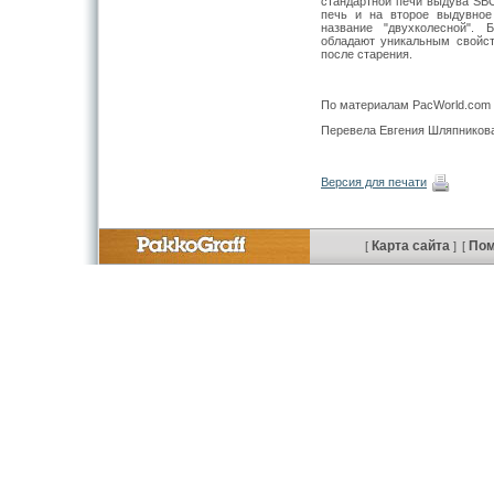
стандартной печи выдува SBO
печь и на второе выдувное 
название "двухколесной". 
обладают уникальным свойс
после старения.
По материалам PacWorld.com
Перевела Евгения Шляпников
Версия для печати
Карта сайта
По
[
]
[