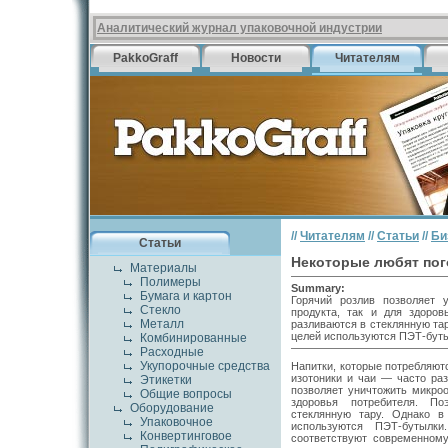
Аналитический журнал упаковочной индустрии
PakkoGraff
Новости
Читателям
//
Читателям
//
Статьи
//
Би
Статьи
Некоторые любят пог
Материалы
Полимеры
Summary:
Бумага и картон
Горячий розлив позволяет 
Стекло
продукта, так и для здоров
Металл
разливаются в стеклянную та
целей используются ПЭТ-буты
Комбинированные
Расходные
Укупорочные средства
Напитки, которые потребляют
изотоники и чаи — часто раз
Этикетки
позволяет уничтожить микроо
Общие вопросы
здоровья потребителя. По
Оборудование
стеклянную тару. Однако 
Упаковочное
используются ПЭТ-бутылк
Конвертинговое
соответствуют современному