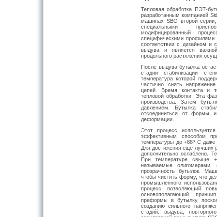
Тепловая обработка ПЭТ-бут
разработанным компанией Sid
машинах SBO второй серии,
специальными приспос
модифицированный проце
специфическими профилями.
соответствии с дизайном и 
выдува и является важной
продольного растяжения осущ
После выдува бутылка остае
стадии стабилизации сте
температура которой поддер
частично снять напряжение
цепей. Время контакта и т
тепловой обработки. Эта фа
производства. Затем бутыл
давлением. Бутылка стаби
отсоединиться от формы и
деформации.
Этот процесс используется
эффективным способом про
температуры до +88º С даже 
Для достижения еще лучших р
дополнительно ослаблено. 
При температуре свыше +
называемые олигомерами,
прозрачность бутылок. Маш
чтобы чистить форму, что де
промышленного использовани
процесс, позволяющий повы
основополагающий принц
преформы в бутылку, поско
созданию сильного напряже
стадий: выдува, повторно