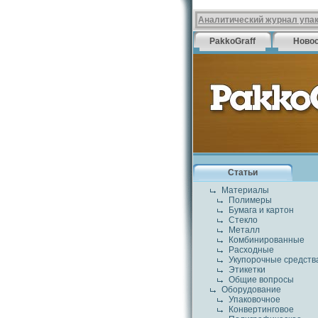
Аналитический журнал упа
PakkoGraff
Ново
Статьи
Материалы
Полимеры
Бумага и картон
Стекло
Металл
Комбинированные
Расходные
Укупорочные средств
Этикетки
Общие вопросы
Оборудование
Упаковочное
Конвертинговое