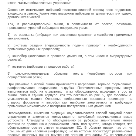
износ, частые сбои системы управления.
Основным источником вибраций является силовой привод всех подсистем,
входящих в линию. Кроме него возможны вибрации от циклически или ударно
двигающихся частей.
Так, в рассматриваемой линии, в зависимости от блоков, возможны
превышения уровней вибрации в следующих узлах:
1) тестораскатка (вибрации при изменении давления и колебания прижимных
механизмов);
2) система раздачи (периодичность подачи приводит к необходимости
применения ударных процессов);
3) конвейер (колебания в процессе движения, в том числе и виброударные
режимы);
4) тестомес (вибрации в процессе работы);
5) циклон-измельчитель обрезков текста (колебания роторов при
осуществлении резки).
При упаковке в любой линии применяется нагревание, горячее формование,
расфасовывание, сваривание, вырубка. Перечисленные процессы могут
выполняться либо на отдельных типах оборудования, входящих в состав
линии, либо в едином корпусе, как это показано на рис. 5, для фасовочно-
упаковочных машин. Основные вибрационные процессы происходят на
стадиях формовки и вырубки как наиболее энергоемких и требующих
применения механизмов с возвратно-поступательным движением.
Необходимость снижения вибраций обуславливается слабой защитой блока
управления и элементов коммутации от колебаний перечисленных выше
устройств. Стандарты по оборудованию за рубежом значительно менее
жесткие по сравнению с российскими. Этим пользуются, когода говорят, что
оборудование соответствует стандартам ЕС. В области низких частот, не
слышимых для человека (инфразвук), но на которых происходят резонансные
явления основных наших внутренних органов, стандарты ЕС не учитывают