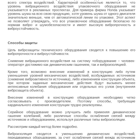
всего спектра воздействий. Характерной особенностью является то, что
уровень вибрационного воздействия упаковочного оборудования не
указывается в рекламных проспектах. Для примера фирма Honda указывает
уровень шума на всю свою продукцию, хотя уровень шума от одного двигателя
значительно меньше, чем от автоматической линии по упаковке. Этот аспект
не позволяет утверждать, что все упаковочное оборудование безопасно по
нормам вибро- и шумобезопасности и имеет высокую вибропрочность и
виброустойчивость.
Способы защиты
Цель виброзащиты технического оборудования сводится к повышению его
вибропрочности и виброустойчивости.
Снижение вибрационного воздействия на систему «оборудование – человек-
оператор» достижимо как динамическим гашением, так и виброизоляцией.
Кроме того, возможно внесение изменений в конструкцию либо путем
уменьшения уровней механических воздействий, возбуждаемых источником
(снижение виброактивности источника), либо изменением конструкции объекта,
при котором заданные механические действия будут вызывать менее
интенсивные колебания оборудования или отдельных его узлов (внутренняя
виброзащита объекта).
Внесение изменений в конструкцию оборудования необходимо четко
согласовывать с производителем. Поэтому способы, требующие
кардинального изменения конструкции трудно реализуемы.
Серийное оборудование можно улучшить либо применяя динамическое
гашение колебаний, либо различные способы ослабления связей между
источником и оборудованием, используя различные типы виброизоляции.
Рассмотрим каждый метод более подробно.
Виброизоляция сводится к уменьшению динамических воздействий,
передаваемых оборудованию, за счет ослабления связей между источником