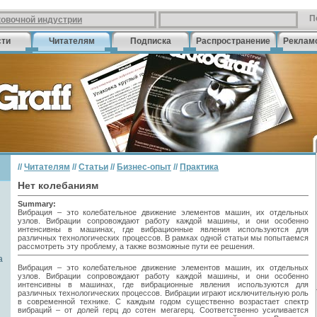
П
ковочной индустрии
сти
Читателям
Подписка
Распространение
Реклам
//
Читателям
//
Статьи
//
Бизнес-опыт
//
Практика
Нет колебаниям
Summary:
Вибрация – это колебательное движение элементов машин, их отдельных
узлов. Вибрации сопровождают работу каждой машины, и они особенно
интенсивны в машинах, где вибрационные явления используются для
различных технологических процессов. В рамках одной статьи мы попытаемся
рассмотреть эту проблему, а также возможные пути ее решения.
а
Вибрация – это колебательное движение элементов машин, их отдельных
узлов. Вибрации сопровождают работу каждой машины, и они особенно
интенсивны в машинах, где вибрационные явления используются для
различных технологических процессов. Вибрации играют исключительную роль
в современной технике. С каждым годом существенно возрастает спектр
вибраций – от долей герц до сотен мегагерц. Соответственно усиливается