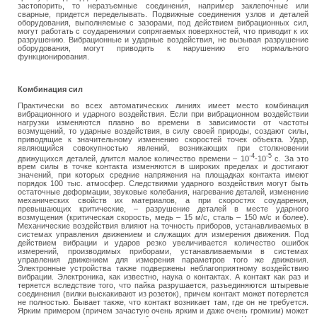
застопорить, то неразъемные соединения, например заклепочные или
сварные, придется переделывать. Подвижные соединения узлов и деталей
оборудования, выполняемые с зазорами, под действием вибрационных сил,
могут работать с соударениями сопрягаемых поверхностей, что приводит к их
разрушению. Вибрационные и ударные воздействия, не вызывая разрушение
оборудования, могут приводить к нарушению его нормального
функционирования.
Комбинация сил
Практически во всех автоматических линиях имеет место комбинация
вибрационного и ударного воздействия. Если при вибрационном воздействии
нагрузки изменяются плавно во времени в зависимости от частоты
возмущений, то ударные воздействия, в силу своей природы, создают силы,
приводящие к значительному изменению скоростей точек объекта. Удар,
являющийся совокупностью явлений, возникающих при столкновении
-4
-5
движущихся деталей, длится малое количество времени – 10
-10
с. За это
врем силы в точке контакта изменяются в широких пределах и достигают
значений, при которых средние напряжения на площадках контакта имеют
порядок 100 тыс. атмосфер. Следствиями ударного воздействия могут быть
остаточные деформации, звуковые колебания, нагревание деталей, изменение
механических свойств их материалов, а при скоростях соударения,
превышающих критические, – разрушение деталей в месте ударного
возмущения (критическая скорость, медь – 15 м/с, сталь – 150 м/с и более).
Механические воздействия влияют на точность приборов, устанавливаемых в
системах управления движением и служащих для измерения движения. Под
действием вибрации и ударов резко увеличивается количество ошибок
измерений, производимых приборами, устанавливаемыми в системах
управления движением для измерения параметров того же движения.
Электронные устройства также подвержены неблагоприятному воздействию
вибрации. Электроника, как известно, наука о контактах. А контакт как раз и
теряется вследствие того, что пайка разрушается, разъединяются штыревые
соединения (вилки выскакивают из розеток), причем контакт может потеряется
не полностью. Бывает также, что контакт возникает там, где он не требуется.
Ярким примером (причем зачастую очень ярким и даже очень громким) может