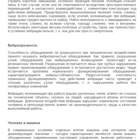
служить короткое замыкание, особенно проводов питания. Изоляция спасает
лишь в том случае, если она не перетирается вследствие пространственных
перемещений и контактного взаимодействия с элементами конструкции под
действием вибрации. Предотвратить вышеназванные явления очень сложно,
чаще всего невозможно (например, если усилия, возникающие при вибрации,
превышают предел прочности пайки). Найти неисправность и ликвидировать ее
также очень сложно, во всяком случае, гораздо сложнее, чем в механике.
Использовать некоторые весьма полезные устройства, такие, как «винчестер»,
в условиях вибрации нельзя, т. к. она для них просто смертельна.
Вибропрочность
Способность оборудования не разрушаться при механических воздействиях
принято называть вибропрочнстью оборудования. Как правило, разрушение
узлов оборудования при вибрационных возмущениях происходит из-за
резонансных явлений. Разрушение встречается лишь при грубых нарушениях
правил проектирования оборудования и встречается достаточно редко. Чаще
встречается проблема нормального функционирования оборудования,
характеризующаяся виброустойчивостью. Недостаточная способность
нормально функционировать под действием вибрации часто приводит к
отказам различных узлов оборудования, т. е. нарушениям работы без
необратимых изменений.
Вибрация, возникающая при работе машин различных типов, влияет не столько
на технические объекты, сколько на людей, находящихся вблизи источника
вибрации. Длительное воздействие вибрации нарушает нормальное состояние
человека и непосредственно влияет на производительность труда и качество
выполняемой работы.
Человек и машина
В современных условиях отдельно взятая машина уже потеряла свое
доминирующее значение – сегодня характерными являются линии машин,
объединенные современными системами управления, включая работника –