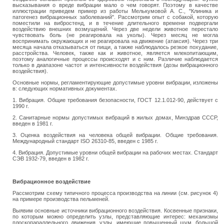
высказывания о вреде вибрации мало о чем говорят. Поэтому в качестве
иллюстрации приведем пример из работы Мелькумовой А. С., "Клиника и
патогенез вибрационных заболеваний". Рассмотрим опыт с собакой, которую
поместили на вибростенд, и в течение длительного времени подвергали
воздействию внешних возмущений. Через две недели животное перестало
чувствовать боль (не реагировала на уколы). Через месяц не могла
воспринимать окружающих и не реагировала на движение (атаксия). Через три
месяца начала отказываться от пищи, а также наблюдалось резкое похудание,
расстройства. Человек, также как и животное, является млекопитающим,
поэтому аналогичные процессы происходят и с ним. Различие наблюдается
только в диапазоне частот и интенсивности воздействия (дозы вибрационного
воздействия).
Основные нормы, регламентирующие допустимые уровни вибрации, изложены
в: следующих нормативных документах.
1. Вибрация. Общие требования безопасности, ГОСТ 12.1.012-90, действует с
1990 г.
2. Санитарные нормы допустимых вибраций в жилых домах, Минздрав СССР,
введен в 1981 г.
3. Оценка воздействия на человека общей вибрации. Общие требования.
Международный стандарт ISO 26310-85, введен с 1985 г.
4. Вибрация. Допустимые уровни общей вибрации на рабочих местах. Стандарт
СЭВ 1932-79, введен в 1982 г.
Вибрационное воздействие
Рассмотрим схему типичного процесса производства на линии (см. рисунок 4)
на примере производства пельменей.
Выявим основные источники вибрационного воздействия. Косвенные признаки,
по которым можно определить узлы, представляющие интерес: механизмы
плоскопараллельного движения, узлы, имеющие повышенный шум, большой