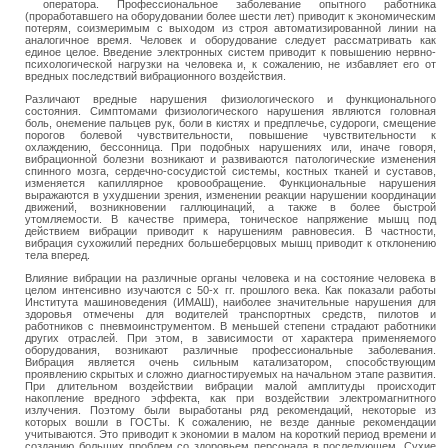
оператора. Профессиональное заболевание опытного работника
(проработавшего на оборудовании более шести лет) приводит к экономическим
потерям, соизмеримым с выходом из строя автоматизированной линии на
аналогичное время. Человек и оборудование следует рассматривать как
единое целое. Введение электронных систем приводит к повышению нервно-
психологической нагрузки на человека и, к сожалению, не избавляет его от
вредных последствий вибрационного воздействия.
Различают вредные нарушения физиологического и функционального
состояния. Симптомами физиологического нарушения являются головная
боль, онемение пальцев рук, боли в кистях и предплечье, судороги, смещение
порогов болевой чувствительности, повышение чувствительности к
охлаждению, бессонница. При подобных нарушениях или, иначе говоря,
вибрационной болезни возникают и развиваются патологические изменения
спинного мозга, сердечно-сосудистой системы, костных тканей и суставов,
изменяется капиллярное кровообращение. Функциональные нарушения
выражаются в ухудшении зрения, изменении реакции нарушении координации
движений, возникновении галлюцинаций, а также в более быстрой
утомляемости. В качестве примера, тоническое напряжение мышц под
действием вибрации приводит к нарушениям равновесия. В частности,
вибрация сухожилий передних большеберцовых мышц приводит к отклонению
тела вперед.
Влияние вибрации на различные органы человека и на состояние человека в
целом интенсивно изучаются с 50-х гг. прошлого века. Как показали работы
Института машиноведения (ИМАШ), наиболее значительные нарушения для
здоровья отмечены для водителей транспортных средств, пилотов и
работников с пневмоинструментом. В меньшей степени страдают работники
других отраслей. При этом, в зависимости от характера применяемого
оборудования, возникают различные профессиональные заболевания.
Вибрация является очень сильным катализатором, способствующим
проявлению скрытых и сложно диагностируемых на начальном этапе развития.
При длительном воздействии вибрации малой амплитуды происходит
накопление вредного эффекта, как при воздействии электромагнитного
излучения. Поэтому были выработаны ряд рекомендаций, некоторые из
которых вошли в ГОСТы. К сожалению, не везде данные рекомендации
учитываются. Это приводит к экономии в малом на короткий период времени и
созданию больших проблем со здоровьем персонала в последующем. Сухие