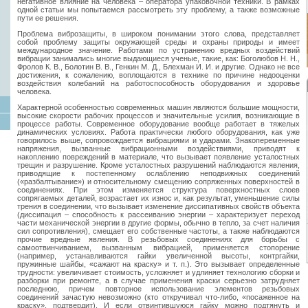
негативное влияние на человека – оператора упаковочной техники. В рамках
одной статьи мы попытаемся рассмотреть эту проблему, а также возможные
пути ее решения.
Проблема виброзащиты, в широком понимании этого слова, представляет
собой проблему защиты окружающей среды и охраны природы и имеет
международное значение. Работами по устранению вредных воздействий
вибрации занимались многие выдающиеся ученые, такие, как: Боголюбов Н. Н.,
Фролов К. В., Болотин В. В., Генкин М. Д., Блехман И. И. и другие. Однако не все
достижения, к сожалению, воплощаются в технике по причине недооценки
воздействия колебаний на работоспособность оборудования и здоровье
человека.
Характерной особенностью современных машин являются большие мощности,
высокие скорости рабочих процессов и значительные усилия, возникающие в
процессе работы. Современное оборудование вообще работает в тяжелых
динамических условиях. Работа практически любого оборудования, как уже
говорилось выше, сопровождается вибрациями и ударами. Знакопеременные
напряжения, вызванные вибрационными воздействиями, приводят к
накоплению повреждений в материале, что вызывает появление усталостных
трещин и разрушение. Кроме усталостных разрушений наблюдаются явления,
приводящие к постепенному ослаблению неподвижных соединений
(«разбалтывание») и относительному смещению сопряженных поверхностей в
соединениях. При этом изменяется структура поверхностных слоев
сопрягаемых деталей, возрастает их износ и, как результат, уменьшение силы
трения в соединении, что вызывает изменение диссипативных свойств объекта
(диссипация – способность к рассеиванию энергии – характеризует переход
части механической энергии в другие формы, обычно в тепло, за счет наличия
сил сопротивления), смещает его собственные частоты, а также наблюдаются
прочие вредные явления. В резьбовых соединениях для борьбы с
самоотвинчиванием, вызванным вибрацией, применяется стопорение
(например, устанавливаются гайки увеличенной высоты, контргайки,
пружинные шайбы, «сажают на краску» и т. п.). Это вызывает определенные
трудности: увеличивает стоимость, усложняет и удлиняет технологию сборки и
разборки при ремонте, а в случае применения краски серьезно затрудняет
последнюю, причем повторное использование элементов резьбовых
соединений зачастую невозможно (кто откручивал что-либо, «посаженное на
краску», подтвердит). И если отвинтившуюся гайку можно подтянуть и