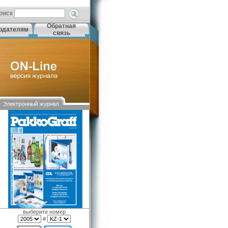
оиск
Обратная
одателям
связь
выберите номер
#