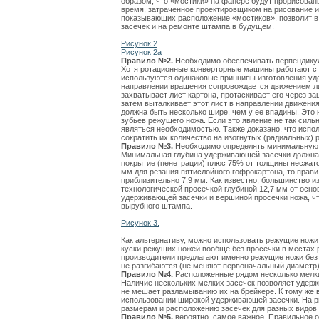
образом, что «мостики» на фанере будут прорисован
время, затраченное проектировщиком на рисование и
показывающих расположение «мостиков», позволит 
засечек и на ремонте штампа в будущем.
Рисунок 2
Рисунок 2a
Правило №2.
Необходимо обеспечивать перпендику
Хотя ротационные конверторные машины работают с 
используются одинаковые принципы изготовления уд
направлении вращения сопровождается движением лис
захватывает лист картона, протаскивает его через 
затем выталкивает этот лист в направлении движен
должна быть несколько шире, чем у ее впадины. Это
зубьев режущего ножа. Если это явление не так силь
являться необходимостью. Также доказано, что испо
сократить их количество на изогнутых (радиальных)
Правило №3.
Необходимо определять минимальную 
Минимальная глубина удерживающей засечки должна 
покрытие (пенетрации) плюс 75% от толщины несжат
мм для резания пятислойного гофрокартона, то прав
приблизительно 7,9 мм. Как известно, большинство и
технологической просечкой глубиной 12,7 мм от осно
удерживающей засечки и вершиной просечки ножа, чт
вырубного штампа.
Рисунок 3.
Как альтернативу, можно использовать режущие ножи
куски режущих ножей вообще без просечки в местах
производители предлагают именно режущие ножи без п
не разгибаются (не меняют первоначальный диаметр)
Правило №4.
Расположенные рядом несколько мелк
Наличие нескольких мелких засечек позволяет удержи
не мешает разламыванию их на брейкере. К тому же 
использовании широкой удерживающей засечки. На ри
размерам и расположению засечек для разных видов
Правило №5,
вероятно, самое важное. Правильное