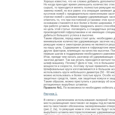
Хорошо известно, что не сложно добавить дополнит
Но когда приходит время уменьшить количество этих
сырья), то приходится менять полностью режущие н
замены ножей, но все равно эта операция занимает 
кусочков ножей с предварительно нанесенными засе
отрезки ножей с разными видами удерживающих засе
отметить то, что при постоянной установке этих кус
основании становятся все более и более широкими. 
при работе штампа. Можно придумать много способов
но цель этой статьи -поговорить о стандартных ро
производителей гофроупаковки и не имеющих специ
добиться большого успеха в высечке.
Таким образом, перед нами стоит цель: необходимо 
минимальном количестве удерживающих засечек на р
режущие ножи и эжекторная резина не являются р
на нашу цель. Содержание влаги в гофрокартоне име
других факторов, влияющих на качество высечки. П
первым шагом в поддержании необходимого равнове
Итак, прежде чем начать разговор об удерживающих 
засечки делают. Так как резать приходится металл т
шлиф-машинку. Почему? Дело в том, что в большин
мощности и скорости, поэтому лучше применять вы
Шлифовальные круги изготавливаются в большом ассо
использовать круги небольшого диаметра (50 - 60 мм)
можно использовать и более толстые круги. Особо х
защитных средств, таких, как защитные кожухи и защ
Таким образом, можно приступить к разговору об о
ротационных вырубных штампах.
Правило №1.
По возможности необходимо избегать 
Рисунок 1.
В связи с увеличением использования лазерной техн
места размещения «мостиков» не видны под вставле
места «мостиков» обозначены засверленными отвер
(рис.2, 2а), то режущие ножи в этих местах будут о
вырубного штампа месторасположение удерживающих