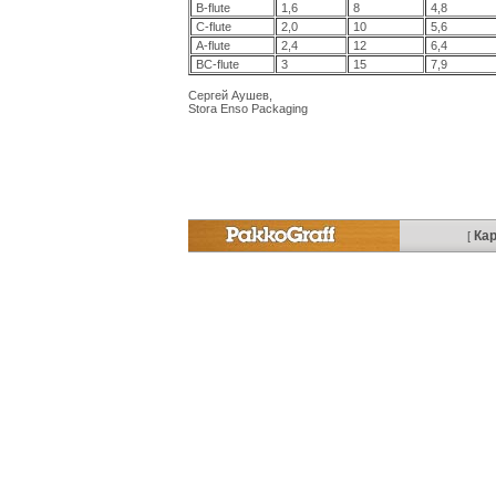
B-flute
1,6
8
4,8
C-flute
2,0
10
5,6
A-flute
2,4
12
6,4
BC-flute
3
15
7,9
Сергей Аушев,
Stora Enso Packaging
Кар
[