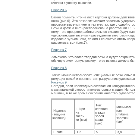
ключом к успеху высечки.
Рисунок 6
Важно помнить, что на лист картона должны действо
ножа (рис.6). Это позволит мелким засечкам удержив
процессе высечки, чем в тех местах, где с одной ст
Резина должна быть расположена на расстоянии 1,5-2
ножу, то в процессе работы силы ее сжатия будут на
удерживающие засечки и разъединить заготовки изде
изделие с зубьев ножа, то силы ее сжатия опять нап
разламываться (рис.7).
Рисунок 7
Замечено, что более твердая резина будет сохранять
обычную эжекторную резину, то ее высота должна быт
Рисунок 8
Также можно использовать специальные резиновые п
режущих ножей и препятствия разрушению удерживаю
Рисунок 9.
Сегодня, если необходимо оставаться конкурентоспо
максимальной скорости конверторных машин. Исполь
машины, в то же время сохраняя качество, удовлетв
Рас
Минималь
Шири
стояние
Изделие
ная
на
между
(тощина
глубина
засеч
засеч
картона)
засечки,
ки (мм)
ками,
(мм)
(мм)
E-flute
1,2
5
3,8