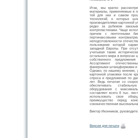
Итак, мы кратко рассмотре
материалы, при­меняемые в п
тей для них и самом проц
технологий, о которых шл
производителями картонной уп
редко за рубежом заказы
контрпластинами. Чаще исп
при­чем с ленточными б
пертинаксовыми контрматри
неподготовленно­сти отечестве
пользование которой харак
западной Европы. При отсутс
учитывая также исторически
остального мира в вопросах ш
собствен­ного предложения
Ассортимент отечественны
фанерными штанцфор­мами и б
Однако, по нашему мне­нию, 
картонной упаковки после кри
спроса и предложения по да
лет. Ведь печатая со скоро
обеспе­чивать стабильну
оборудования с максималь
составляет всего 8 тыс. лис
ис­пользовать свое обор
преимущество перед кон
сококачественная высекальна
Виктор Иконников, руководит
Версия для печати