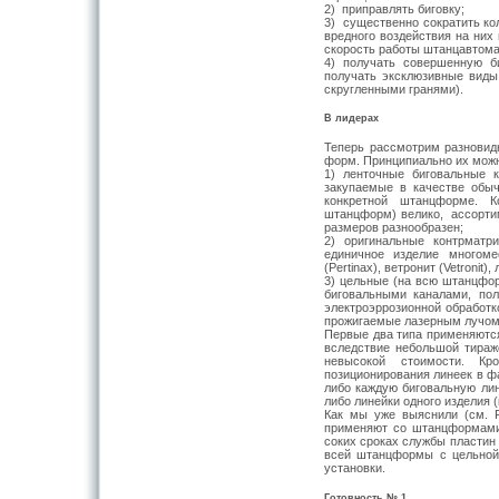
2) приправлять биговку;
3) существенно сократить ко
вредного воздействия на них 
скорость работы штанцавтома
4) получать совершенную б
получать эксклюзивные виды 
скругленными гра­нями).
В лидерах
Теперь рассмотрим разновидн
форм. Принципиально их можн
1) ленточные биговальные к
закупаемые в качестве обыч
конкретной штанцформе. Ко
штанцформ) велико, ассортиме
разме­ров разнообразен;
2) оригинальные контрмат­р
единичное изде­лие многом
(Pertinax), ветронит (Vetronit),
3) цельные (на всю штанцфор
биговальными каналами, пол
электроэррозионной об­работко
про­жигаемые лазерным лучом (
Первые два типа применя­ютс
вслед­ствие небольшой тираже
невысокой стоимости. Кр
позиционирования линеек в ф
либо каждую биговальную ли­
либо ли­нейки одного изделия (
Как мы уже выяснили (см. 
применяют со штанцформами 
соких сроках службы пластин 
всей штанцформы с цельной 
установки.
Готовность № 1