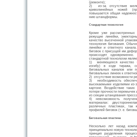
(ремонте);
2) из-за отсутствия мел
криволинейных ножей (пр
повышается общая надежност
нию штанцформы.
Стандартная технология
Кроме уже рассмотренных 
режущие линейки, эжекторн
качество высеченной упаковк
технология бигования. Обыч
ли­нейки и ответного кана
биговок с при­сущей им дефо
происходят одновремен­но
стандартной технологии являю
1) меняющееся качество би
изгибу) в ходе тиража, с
биговальных каналов или п
биговальных линеек к ответно
2) отсутствие возможности ре
3) необходимость обеспеч
высекаемыми изделиями из-за
картоне. Воздействие таких
потере прочности перемычек и
из секции штанцевания пресса
4) невозможность получен
материалах: двустороннелами
различных пластиках, так 
профилей биговок (т. е. биго
Биговальная пластина
Несколько лет назад комп
принципиально новую технолог
прин­цип разделения процес
ротационной вы­сечки in-