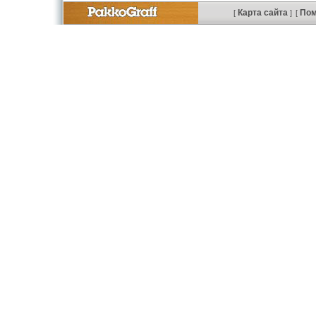
Карта сайта
По
[
]
[