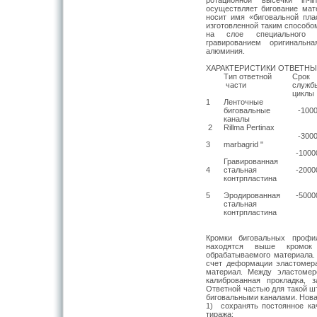
осуществляет бигование мат
носит имя «биговальной пл
изготовленной таким способо
на слое специального э
гравированием оригинальн
алюминия.
ХАРАКТЕРИСТИКИ ОТВЕТН
Тип ответной
Срок
части
служб
циклы
1
Ленточные
биговальные
-100
каналы
2
Rillma Pertinax
-300
3
marbagrid "
-1000
Гравированная
4
стальная
-2000
контрпластина
5
Эродированная
-5000
стальная
контрпластина
Кромки биговальных профи
находятся выше кромок
обрабатываемого материала. 
счет деформации эластомер
материал. Между эластоме
калиброванная про­кладка,
Ответной частью для такой ш
биговальными каналами. Новая
1) сохранять постоянное кач
тиража;