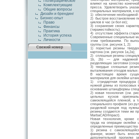
Полиграфическое
влияют на качество конеч­но
Комплектующие
пресса. Удовлетворить ука­з
Общие вопросы
специальных материалов, к к
Дизайн и брендинг
1) обеспечение необходимой с
Бизнес-опыт
2) быстрое восстановление п
цик­лов в час (и бол ее);
Право
3) сохранение своих характ
Финансы
(тиражестойкость);
Практика
4) отсутствие эффекта старе
История успеха
Современные специальные ма
Личности
этим требованиям. По выпо
группы (см. рисунок 1, 2):
Свежий номер
1) пористые резины твердо
картона (см. рисунок 1а,2а);
2) сплошные резины специаль
1b, 2b) — для надежной 
разделяющих заготовки (со­хр
3) твердые сплошные резин
выталкивания отходов малых р
В настоящее время сущест
материалов для оклейки шта
1) стандартная процедура (
нужной дли­ны из полосовых 
основанию штанцформы спец
2) новая технология (см. ри
цельных кусков оригинал
самоклеящейся пленкой, а т
специального профиля (из ру
раз­делкой концов под нужн
резины созда­ются теми же 
MarbaCAD/Impact).
Новая технология, кроме с
труда на операции оклейки 
определенные преимущества 
1) резина с самоклеящейся
фанере, может быть впосле
дополнительной пропилке з