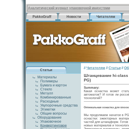
Аналитический журнал упаковочной индустрии
PakkoGraff
Новости
Читателям
//
Читателям
//
Статьи
//
Об
Статьи
Штанцевание hi-class
Материалы
PG)
Полимеры
Бумага и картон
Summary:
Стекло
Какая оснастка может стат
Металл
автоматов? И готов ли росс
Комбинированные
технологий?
Расходные
Укупорочные средства
Оптимальная оснастка для плоск
Этикетки
Общие вопросы
Мы продолжаем начатое в PG
Оборудование
оснастки: эжекторных матери
Упаковочное
частей для штанцформ. Готов
новых материалов и технолог
Конвертинговое
Эжекторные материалы, прим