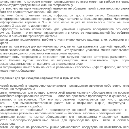
колько причин, по которым многие производители во всем мире при выборе материа
ковки отдают предпочтение именно гофрокартону.
о в том, что ни один упаковочный материал не обладает такой совокупностью уник
йств при сравнительно небольшой цене.
Как уже было отмечено выше, гофрокартон достаточно легок. Следовательн
нспортировке упакованного товара не будут затрачены большие средства. Например
гофрированного картона в 3 – 4 раза легче ящика из пластмассы такой же емк
мерно в 3 раза легче деревянного.
Гофрокартон можно использовать для упаковки широкого ассортимента разнооб
дуктов. Важно, что он может применяться и в качестве индивидуальной (потребител
ковки, и в качестве транспортной тары.
Производство гофрокартона требует относительно малого расхода электроэнергии и 
урсов.
Сырье, используемое для получения картона, легко подвергается вторичной переработке,
яется экологически чистым материалом. Отслужившая упаковка может использова
естве сырья для изготовления макулатурного картона.
Компактность гофрокартона позволяет при загрузке полного автотрака разместить
ного больше пустых коробов из гофрокартона, чем пластиковой тары. Коро
рокартона доставляются на паллетах в сложенном виде.
На гофрокартон может быть нанесено различными способами (офсет, флексо, шелког
ноцветное изображение.
рудование для производства гофрокартона и тары из него
чевой позицией в упаковочно-картонажном производстве является собственно лин
отовления гофрокартона.
овым комплексом для осуществления этой задачи является оборудование по произв
хслойного гофрированного картона — наиболее простого в производстве и дешевого, 
стоимости материалов. При его изготовлении используется как чисто целлю
ага — для высококачественных работ, так и вторичное сырье, макулатура 
нспортных ящиков и коробок.
ависимости от требований к производству основной модуль поставляется с
ользуемыми режимами нагрева материала — паровым, газовым и электрическим.
астоящее время на рынке оборудования для производства упаковочных мате
ются высокопроизводительные линии для производства трех-, пяти- и семисл
рокартона.
астоящее время на российском рынке упаковочного оборудования наметилось нес