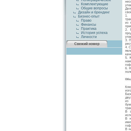
Полиграфическое
нес
Комплектующие
упа
Общие вопросы
Дел
сво
Дизайн и брендинг
1. 
Бизнес-опыт
тра
Право
из 
Финансы
при
Практика
2. 
История успеха
про
упа
Личности
3. 
рес
Свежий номер
4. 
явл
кач
5. 
нам
гоф
6. 
пол
Обо
Клю
изг
Баз
дву
из 
бум
тра
В з
исп
В н
име
гоф
В н