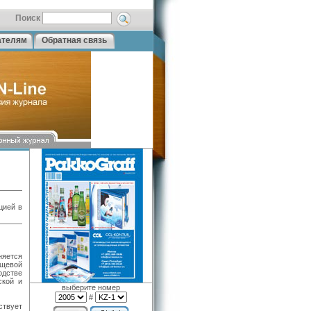
Поиск
ателям
Обратная связь
цией в
няется
ищевой
дстве
ской и
выберите номер
#
ствует