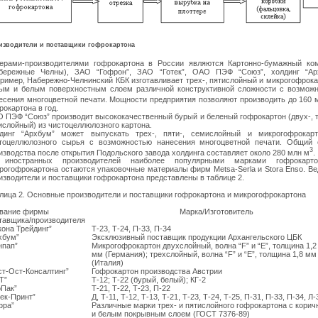
изводители и поставщики гофрокартона
ерами-производителями гофрокартона в России являются Картонно-бумажный ко
бережные Челны), ЗАО “Гофрон”, ЗАО “Готек”, ОАО ПЭФ “Союз”, холдинг “Ар
ример, Набережно-Челнинский КБК изготавливает трех-, пятислойный и микрогофрока
ым и белым поверхностным слоем различной конструктивной сложности с возмож
есения многоцветной печати. Мощности предприятия позволяют производить до 160 
рокартона в год.
 ПЭФ “Союз” производит высококачественный бурый и беленый гофрокартон (двух-, т
ислойный) из чистоцеллюлозного картона.
динг “Архбум” может выпускать трех-, пяти-, семислойный и микрогофрокар
тоцеллюлозного сырья с возможностью нанесения многоцветной печати. Общий
3
изводства после открытия Подольского завода холдинга составляет около 280 млн м
.
 иностранных производителей наиболее популярными марками гофрокарт
рогофрокартона остаются упаковочные материалы фирм Metsa-Serla и Stora Enso. В
изводители и поставщики гофрокартона представлены в таблице 2.
лица 2. Основные производители и поставщики гофрокартона и микрогофрокартона
вание фирмы
Марка/Изготовитель
тавщика/производителя
кона Трейдинг”
Т-23, Т-24, П-33, П-34
хбум”
Эксклюзивный поставщик продукции Архангельского ЦБК
нпап”
Микрогофрокартон двухслойный, волна “F” и “E”, толщина 1,2 
мм (Германия); трехслойный, волна “F” и “E”, толщина 1,8 мм
(Италия)
ст-Ост-Консалтинг”
Гофрокартон производства Австрии
Т”
Т-12; Т-22 (бурый, белый); КГ-2
оПак”
Т-21, Т-22, Т-23, П-22
тек-Принт”
Д, Т-11, Т-12, Т-13, Т-21, Т-23, Т-24, Т-25, П-31, П-33, П-34, Л-
фра”
Различные марки трех- и пятислойного гофрокартона с кори
и белым покрывным слоем (ГОСТ 7376-89)