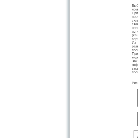
Выб
ном
При
нео
скл
ста
нес
исп
(ка
вер
Из 
раз
про
При
мож
Зак
гоф
зак
про
Рис