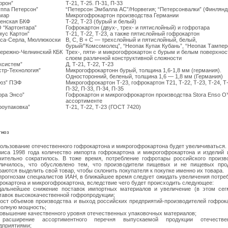
фрон”
Т-21, Т-25. П-31, П-33
уппа Петерсон”
“Петерсон Эмбалла АС”/Норвегия; “Петерсонвалки” (Финлянд
мар
Микрогофрокартон производства Германии
енская БКФ
Т-22, Т-23 (бурый и белый)
 “Картонтара”
Гофрокартон (двух-, трех- и пятислойный) и гофротара
мус Картон”
Т-21, Т-22, Т-23, а также пятислойный гофрокартон
са-Серла, Мюллюкоски
В, С, В + С — трехслойный и пятислойный, белый,
бурый/”Комсомолец”, “Неопак Купак Кубань”, “Неопак Тампер
ережно-Челнинский КБК
Трех-, пяти- и микрогофрокартон с бурым и белым поверхно
слоем различной конструктивной сложности
ксистем”
Д, Т-21, Т-22, Т-23
стр-Технология”
Микрогофрокартонн бурый, толщина 1,6-1,8 мм (германия).
Односторонний, беленый, толщина 1,6 — 1,8 мм (Германия)
юз” ПЭФ
Микрогофрокартон Т-23, гофрокартон Т21, Т-22, Т-23, Т-24, Т
П-32, П-33, П-34, П-35
ора Энсо”
Гофрокартон и микрогофрокартон производства Stora Enso O
ассортименте
роупаковка”
Т-21, Т-22, Т-23 (ГОСТ 7420)
гноз
ользование отечественного гофрокартона и микрогофрокартона будет увеличиваться.
зиса 1998 года количество импорта гофрокартона и микрогофрокартона и изделий 
чительно сократилось. В тоже время, потребление гофротары российского произв
личилось, что обусловлено тем, что производители пищевых и не пищевых про
раются выделить свой товар, чтобы склонить покупателя к покупке именно их товара.
прогнозам специалистов ИАН, в ближайшее время следует ожидать увеличения потре
рокартона и микрогофрокартона, вследствие чего будет происходить следующее:
дальнейшее снижение поставок импортных материалов и увеличение (в этом сег
тавок высококачественной гофропродукции;
рост объемов производства и выход российских предприятий-производителей гофрок
полную мощность;
повышение качественного уровня отечественных упаковочных материалов;
 расширение ассортиментного перечня выпускаемой продукции отечестве
дприятиями;