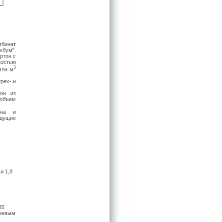
мбинат
хбум”.
ртон с
ностью
3
млн м
рех- и
тон из
 объем
она и
едущие
и 1,8
35
чневым