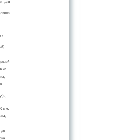
ия для
артона
ь)
ой),
орезей
в из
на,
ия
2
м
/ч,
)
50 мм,
она;
 до
она