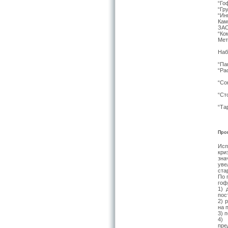
“Го
“Гр
“Ин
Кам
ЗАО
“Ко
Мет
Наб
“Па
“Ра
“Со
“Ст
“Та
Про
Исп
кри
зна
уве
ста
По 
гоф
1) 
пос
2) 
на 
3) 
4)
пре