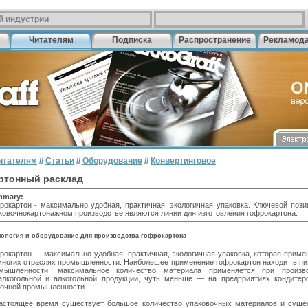
й индустрии
Читателям
Подписка
Распространение
Рекламод
итателям
//
Статьи
//
Оборудование
//
Конвертинговое
ртонный расклад
mmary:
рокартон - максимально удобная, практичная, экологичная упаковка. Ключевой пози
ковочнокартонажном производстве являются линии для изготовления гофрокартона.
нология и оборудование для производства гофрокартона
рокартон — максимально удобная, практичная, экологичная упаковка, которая приме
многих отраслях промышленности. Наибольшее применение гофрокартон находит в п
мышленности: максимальное количество материала применяется при произво
алкогольной и алкогольной продукции, чуть меньше — на предприятиях кондитер
очной промышленности.
астоящее время существует большое количество упаковочных материалов и суще