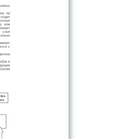
руемых
зка на
ходит
вочные
ну или
мевает
о слоя
тельно
ливают
ется с
артона
обок и
дукции
ологии