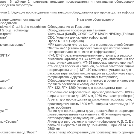
еров. В таблице 1 приведены ведущие производители и поставщики оборудован
изводства гофротары.
лица 1. Ведущие производители и поставщики оборудования для производства гофрок
вание фирмы поставщика/
Название оборудования
изводителя
adowski Graphische maschinen
Оборудование из Германии
t Group Technology
Оборудование производства Тайваня
остроф”
Yawa/Yawa (Китай), CORRIGATE MACHINE/Ding (Тайван
нита”
СК-1 (машина для склейки гофротары)
Т
Пресс К-1089 (Украина)
жновхимсервис”
МРК (для резки листов картона с одновременной биговк
“Ласточка-1” (станок просекальный для изготовления
четырехклапанных ящиков из гофрокартона)
ЭКИТУ
КГ-4, КГ-7 (резательно-рилевочные станки для раскроя
листового картона); МТ-74 (станок для изготовления пр
в картонных деталях); МТ-95 (просекально-рилевочный
станок для просечки клапанов, рилевки заготовок ящико
гофрокартона и т.п.); МТ-110 (высечная установка для
раскроя тары любой конфигурации из коробочного карто
гофрокартона и других листовых материалов)
рдсон”
Оборудование для автоматического и ручного нанесен
горячего расплава и холодного клея
ксистем”
ЛГК-132, ЛГК-1260 (линии для производства трех- и
пятислойного гофрокартона, производительность 1890 
ширина заготовки до 1050 мм, 1260 мм, электрообогрев
Агрегат для производства двухслойного гофрокартона,
2
производительность 1890 м
/ч, ширина заготовки до 10
электрообогрев
гул-Т”
Линия для производства двух-, трехслойного гофрокарт
рилевочно-резательная машина с ЧПУ-контроллером;
автоподборщик; автоукладчик (Comauto)
иал-Сервис”
Линии для изготовления микро- и гофротары А, В, С, Е с
рабочей скоростью от 80 до 150 м/мин, шириной от 1400
2500 мм
няховский завод “Карат”
Весь спектр оборудования для производства гофрокарт