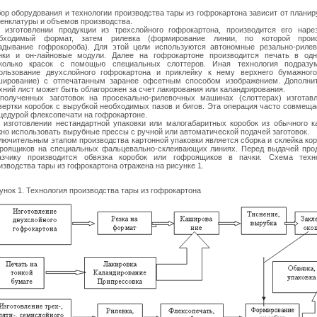
ор оборудования и технологии производства тары из гофрокартона зависит от плани
енклатуры
и объемов производства.
 изготовлении продукции из трехслойного гофрокартона, производится его наре
бходимый формат, затем рилевка (формирование линии, по которой проис
адывание гофрокороба). Для этой цели используются автономные резально-риле
нки и он-лайновые модули. Далее на гофрокартоне производится печать в од
колько красок с помощью специальных слоттеров. Иная технология подразу
ользование двухслойного гофрокартона и приклейку к нему верхнего бумажног
ширование) с отпечатанным заранее офсетным способом изображением. Дополни
хний лист может быть облагорожен за счет лакирования или каландрирования.
полученных заготовок на просекально-рилевочных машинах (слоттерах) изготав
вертки коробок с вырубкой необходимых пазов и бигов. Эта операция часто совмеща
цедурой флексопечати на гофрокартоне.
 изготовлении нестандартной упаковки или малогабаритных коробок из обычного к
но использовать вырубные прессы с ручной или автоматической подачей заготовок.
лючительным этапом производства картонной упаковки является сборка и склейка кор
роящиков на специальных фальцевально-склеивающих линиях. Перед выдачей про
азчику производится обвязка коробок или гофроящиков в пачки. Схема техн
изводства тары из гофрокартона отражена на рисунке 1.
унок 1. Технология производства тары из гофрокартона