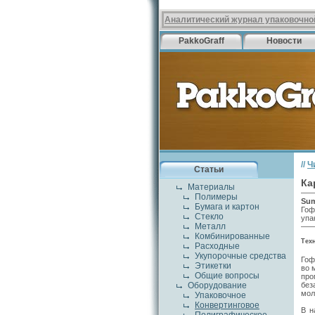
Аналитический журнал упаковочно
PakkoGraff
Новости
//
Ч
Статьи
Ка
Материалы
Полимеры
Su
Бумага и картон
Гоф
Стекло
упа
Металл
Комбинированные
Тех
Расходные
Укупорочные средства
Гоф
Этикетки
во 
Общие вопросы
про
без
Оборудование
мол
Упаковочное
Конвертинговое
В н