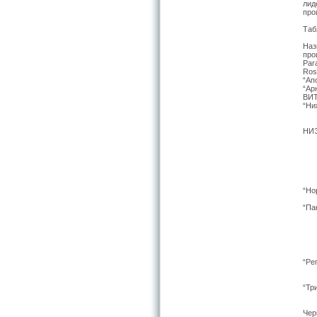
лид
про
Таб
Наз
про
Par
Ros
“Ап
“Ар
ВИ
“Ни
НИ
“Но
“Па
“Pе
“Тр
Чер