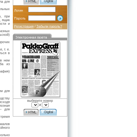
ла для
альных
Логин
о, при
Пароль
, ящик
ости и
Регистрация
/
Забыли пароль?
разных
ьской)
прочих
 т. е.
ться в
 в нем
ба из
рафия)
ии для
одству
выберите номер
исходя
#
лозная
— для
 тремя
риалов
ойного
колько