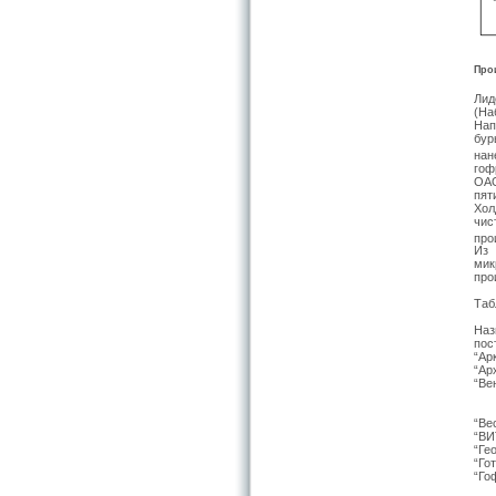
Про
Лид
(На
Нап
бур
нан
гоф
ОАО
пят
Хол
чис
про
Из
мик
про
Таб
Наз
пос
“Ар
“Ар
“Ве
“Ве
“ВИ
“Ге
“Го
“Го