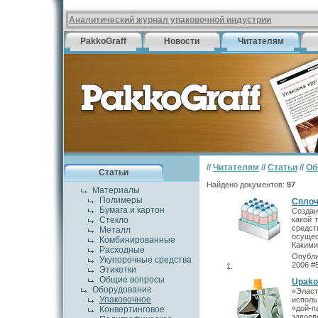
Аналитический журнал упаковочной индустрии
PakkoGraff
Новости
Читателям
//
Читателям
//
Статьи
//
Об
Статьи
Найдено документов:
97
Материалы
Полимеры
Сплоч
Бумага и картон
Создан
Стекло
какой 
средс
Металл
осуще
Комбинированные
Какими
Расходные
Опубли
Укупорочные средства
2006 #
Этикетки
Общие вопросы
Upako
Оборудование
«Элас
Упаковочное
исполь
«дой-п
Конвертинговое
завое