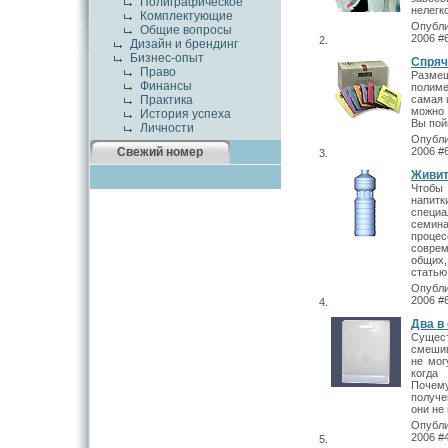
Полиграфическое
нелегк
Комплектующие
Опубли
Общие вопросы
2006 #
Дизайн и брендинг
Бизнес-опыт
Спряч
Право
Разме
Финансы
полим
Практика
самая 
можно 
История успеха
Вы пой
Личности
Опубли
Свежий номер
2006 #
Живит
Чтобы 
напит
специ
семин
проце
соврем
общих
статью
Опубли
2006 #
Два в
Сущес
смеши
не мог
когда
Почем
получе
они не
Опубли
2006 #