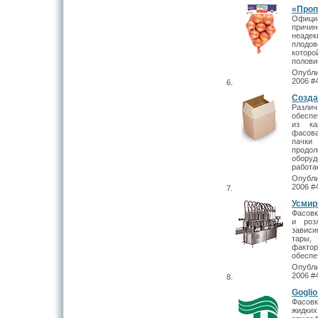
«Проп
Офици
причи
неадек
плодо
которо
полови
Опубли
2006 #
Созда
Разли
обеспе
из ка
фасова
пачки
прод
оборуд
работа
Опубли
2006 #
Усмир
Фасовк
и роз
завис
тары,
факто
обеспе
Опубли
2006 #
Goglio
Фасовк
жидких