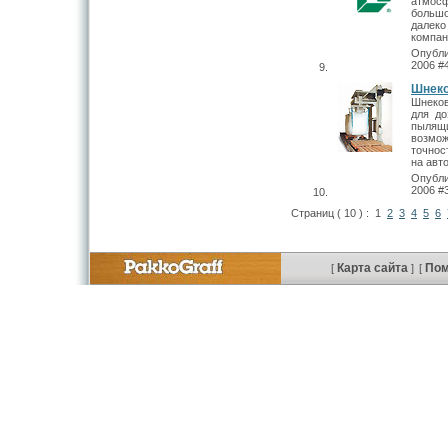
атмосф
больш
далек
компан
Опубли
2006 #
Шнеко
Шнеков
для до
пылящ
возмож
точнос
на авт
Опубли
2006 #
Страниц ( 10 ) :
1
2
3
4
5
6
Карта сайта
По
[
]
[