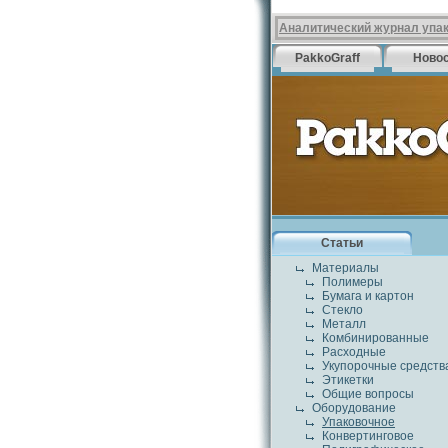
Аналитический журнал упа
PakkoGraff
Ново
Статьи
Материалы
Полимеры
Бумага и картон
Стекло
Металл
Комбинированные
Расходные
Укупорочные средств
Этикетки
Общие вопросы
Оборудование
Упаковочное
Конвертинговое