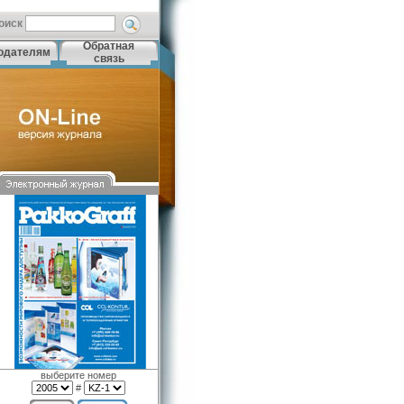
оиск
Обратная
одателям
связь
выберите номер
#