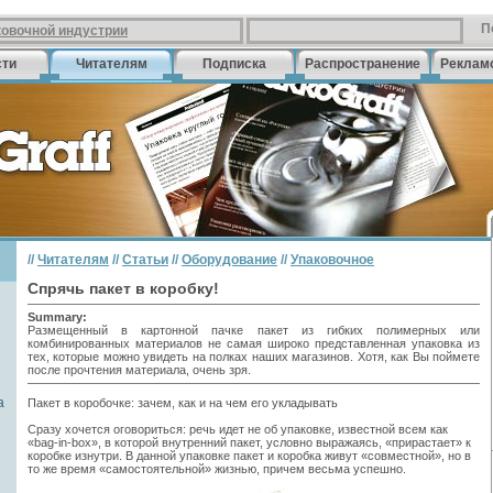
П
ковочной индустрии
сти
Читателям
Подписка
Распространение
Реклам
//
Читателям
//
Статьи
//
Оборудование
//
Упаковочное
Спрячь пакет в коробку!
Summary:
Размещенный в картонной пачке пакет из гибких полимерных или
комбинированных материалов не самая широко представленная упаковка из
тех, которые можно увидеть на полках наших магазинов. Хотя, как Вы поймете
после прочтения материала, очень зря.
а
Пакет в коробочке: зачем, как и на чем его укладывать
Cразу хочется оговориться: речь идет не об упаковке, известной всем как
«bag-in-box», в которой внутренний пакет, условно выражаясь, «прирастает» к
коробке изнутри. В данной упаковке пакет и коробка живут «совместной», но в
то же время «самостоятельной» жизнью, причем весьма успешно.