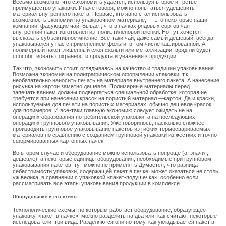
Весьма возможно, что сэкономить удастся, используя второе и третье
преимущество упаковки. Иначе говоря, можно попытаться удешевить
материал внутреннего пакета. Первые, кто явно стал использовать
возможность экономии на упаковочном материале, — это некоторые наши
компании, фасующие чай. Бывает, что в пачках рядовых сортов чая
внутренний пакет изготовлен из полиэтиленовой пленки. Но тут хочется
высказать субъективное мнение. Все-таки чай, даже самый дешевый, всегда
упаковывался у нас с применением фольги, в том числе кашированной. А
полимерный пакет, лишенный слоя фольги или металлизации, вряд ли будет
способствовать сохранности продукта и уважения к продукции.
Так что, экономить стоит, оглядываясь на качество и традиции упаковывания.
Возможна экономия на полиграфическом оформлении упаковки, т.к.
необязательно наносить печать на материале внутреннего пакета. А нанесение
рисунка на картон заметно дешевле. Полимерные материалы перед
запечатыванием должны подвергаться специальной обработке, которая не
требуется при нанесении красок на пористый материал —картон. Да и краски,
используемые для печати на пористых материалах, обычно дешевле красок
для полимеров. И все-таки главную экономию следует ожидать не на
операциях образования потребительской упаковки, а на последующих
операциях группового упаковывания. Уже говорилось, насколько сложнее
производить групповое упаковывание пакетов из гибких термосвариваемых
материалов по сравнению с созданием групповой упаковки из жестких и точно
сформированных картонных пачек.
Во втором случае и оборудование можно использовать попроще (а, значит,
дешевле), а некоторые единицы оборудования, необходимые при групповом
упаковывании пакетов, тут можно не применять.Думается, что разница
себестоимости упаковки, содержащей пакет в пачке, может оказаться не столь
уж велика, в сравнении с упаковкой «пакет-подушечка», особенно если
рассматривать все этапы упаковывания продукции в комплексе.
Оборудование и его схемы
Технологические схемы, по которым работает оборудование, образующее
упаковку «пакет в пачке», можно разделить на два или, как считают некоторые
исследователи, три вида. Разделяются они по тому, как укладывается пакет в