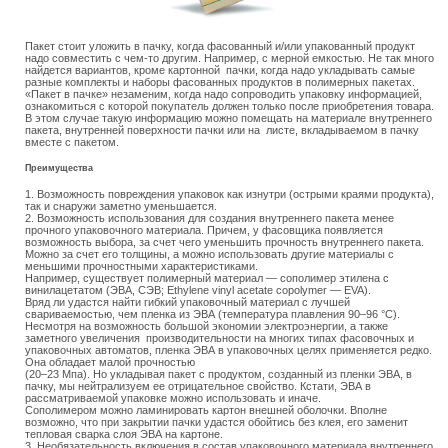
Пакет стоит уложить в пачку, когда фасованный и/или упакованный продукт
надо совместить с чем-то другим. Например, с мерной емкостью. Не так много
найдется вариантов, кроме картонной пачки, когда надо укладывать самые
разные комплекты и наборы фасованных продуктов в полимерных пакетах.
«Пакет в пачке» незаменим, когда надо сопроводить упаковку информацией,
ознакомиться с которой покупатель должен только после приобретения товара.
В этом случае такую информацию можно помещать на материале внутреннего
пакета, внутренней поверхности пачки или на листе, вкладываемом в пачку
вместе с пакетом.
Преимущества
1. Возможность повреждения упаковок как изнутри (острыми краями продукта),
так и снаружи заметно уменьшается.
2. Возможность использования для создания внутреннего пакета менее
прочного упаковочного материала. Причем, у фасовщика появляется
возможность выбора, за счет чего уменьшить прочность внутреннего пакета.
Можно за счет его толщины, а можно использовать другие материалы с
меньшими прочностными характеристиками.
Например, существует полимерный материал — сополимер этилена с
винилацетатом (ЭВА, СЭВ; Ethylene vinyl acetate copolymer — EVA).
Вряд ли удастся найти гибкий упаковочный материал с лучшей
свариваемостью, чем пленка из ЭВА (температура плавления 90–96 °С).
Несмотря на возможность большой экономии электроэнергии, а также
заметного увеличения производительности на многих типах фасовочных и
упаковочных автоматов, пленка ЭВА в упаковочных целях применяется редко.
Она обладает малой прочностью
(20–23 Мпа). Но укладывая пакет с продуктом, созданный из пленки ЭВА, в
пачку, мы нейтрализуем ее отрицательное свойство. Кстати, ЭВА в
рассматриваемой упаковке можно использовать и иначе.
Сополимером можно ламинировать картон внешней оболочки. Вполне
возможно, что при закрытии пачки удастся обойтись без клея, его заменит
тепловая сварка слоя ЭВА на картоне.
3. Необязательность включения в состав упаковочного материала внутреннего