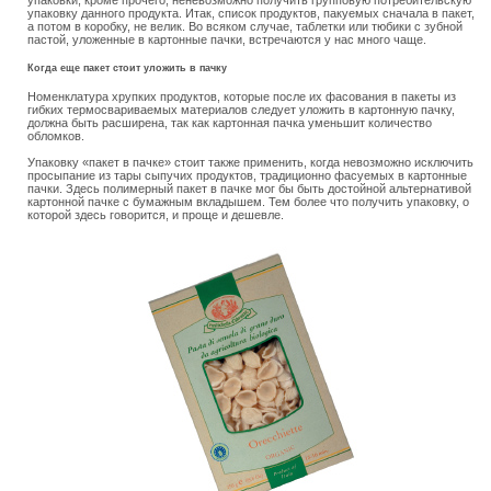
упаковку данного продукта. Итак, список продуктов, пакуемых сначала в пакет,
а потом в коробку, не велик. Во всяком случае, таблетки или тюбики с зубной
пастой, уложенные в картонные пачки, встречаются у нас много чаще.
Когда еще пакет стоит уложить в пачку
Номенклатура хрупких продуктов, которые после их фасования в пакеты из
гибких термосвариваемых материалов следует уложить в картонную пачку,
должна быть расширена, так как картонная пачка уменьшит количество
обломков.
Упаковку «пакет в пачке» стоит также применить, когда невозможно исключить
просыпание из тары сыпучих продуктов, традиционно фасуемых в картонные
пачки. Здесь полимерный пакет в пачке мог бы быть достойной альтернативой
картонной пачке с бумажным вкладышем. Тем более что получить упаковку, о
которой здесь говорится, и проще и дешевле.