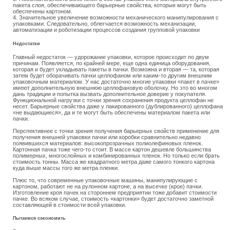
пакета слоя, обеспечивающего барьерные свойства, которые могут быть
обеспечены картоном.
4. Значительное увеличение возможности механического манипулирования с
упаковками. Следовательно, облегчается возможность механизации,
автоматизации и роботизации процессов создания групповой упаковки
Недостатки
Главный недостаток — удорожание упаковки, которое происходит по двум
причинам. Появляется, по крайней мере, еще одна единица оборудования,
которая и будет укладывать пакеты в пачки. Возможна и вторая — та, которая
затем будет оборачивать пачки целлофаном или каким-то другим внешним
упаковочным материалом. У нас достаточно многие упаковки «пакет в пачке»
имеют дополнительную внешнюю целлофановую оболочку. Но это во многом
дань традиции и попытка вызвать дополнительное доверие у покупателя.
Функциональной нагрузки с точки зрения сохранения продукта целлофан не
несет. Барьерные свойства даже у лакированного (дублированного) целлофана
«не выдающиеся», да и те могут быть обеспечены материалом пакета или
пачки.
Перспективнее с точки зрения получения барьерных свойств применение для
получения внешней упаковки пачки или коробки сравнительно недавно
появившихся материалов: высокопрозрачных полиолефиновых пленок.
Картонная пачка тоже чего-то стоит. В массе картон дешевле большинства
полимерных, многослойных и комбинированных пленок. Но только если брать
стоимость тонны. Масса же квадратного метра даже самого тонкого картона
куда выше массы того же метра пленки.
Плюс то, что современные упаковочные машины, манипулирующие с
картоном, работают не на рулонном картоне, а на высечке (крое) пачки.
Изготовление кроя пачек на стороннем предприятии тоже добавит стоимости
пачке. Во всяком случае, стоимость «картонки» будет достаточно заметной
составляющей в стоимости всей упаковки.
Пытаемся сэкономить