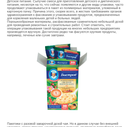
Детское питание. Сыпучие смеси для приготовления детского и диетического
питания, несмотря на то, что сейчас появляются и другие виды упаковки, часто
продолжают упаковываться в пакет из полимерных материалов, уложенный в
картонную пачку. Причина этого, скорее всего, в жестких требованиях органов
здравоохранения к фасованию и упаковыванию продуктов, предназначенных
для кормления маленьких детей и больных людей.
Порошкообразные материалы, расфасованные сравнительно небольшой дозой
для проведения ремонтных и строительных работ. Стоит отметить, что
операции упаковывания такой продукции на многих небольших предприятиях
производятся вручную. Достаточно редко так фасуются хрупкие продукты,
например, печенье или сухие завтраки.
Пакетики с разовой заварочной дозой чая. Но в данном случае без внешней
упаковки, кроме прочего, неневозможно получить групповую потребительскую