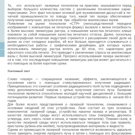
Те, кто использует лазерные технологии на практике, ока­зываются перед
выбором боль­шого количества систем с раз­личными техническими харак­
теристиками. Этот факт послужил осно­вой для возникновения дискуссий в пе­
чатной промышленности по поводу того, какой тип лазера обеспечивает
получение наилучших результатов при обработке анилоксовых валов.
Появление на рынке технологии «СТР» (непосредственной передачи
изображения с компьютера на печатную форму) вызва­ло к жизни потребность
в более высоких линиатурах растра, а повышение качества печатного клише
повлекло за собой повы­шение качества печатного оттиска. Далее, поскольку
флексографская печатная инду­стрия стремится к расширению своей доли на
рынке за счет складных коробок, ей все больше приходится сталкиваться с
необхо­димостью работы с графическими дизайна­ми, для которых нужно
использовать линиатуру растра вплоть до 60 л/см, что харак­терно для
офсетного способа печати. Это приводит к увеличению спроса на анилоксовые
валы с более высокой линиатурой. Прогресс использования лазера заключает­
ся в том, что последующее повышение линиатуры растра может достигаться с
его по­мощью за более короткие сроки.
Усиленный свет
Слово «лазер» — сокращенное название; эффекта, заключающегося в
«усилении света с помощью стимулированного излучения радиации».
Принципиально это означает усиление радиационного поля путем подведения к
нему дополниительной энергии с целью получения светого луча. Лазерная
технология является относительно молодой научной дисциплиной с большим
потенциалом развития. Первые лазерные устройства появились в начале 60-х
годов.
Для более ясного представления о лазерной технологии, ознакомимся с
основами сведений об этих устройствах. Лазе состоит из трех основных
компонентов: лазерной среды, устройства накачки лазера и резо­натора. В
качестве лазерной среды могут использоваться газы (например, двуокись
углерода, азот, смесь гелия и неона, а так­же пары металлов). Помимо газов, в
каче­стве лазерной среды могут использоваться твердые тела (как правило,
кристаллы ру­бина или ниобия), полупроводниковые ма­териалы и жидкости.
Одним из преимуществ лазерной техно­логии является возможность идеально
точ­но замерить энергию лазерного луча и за­тем с помощью его фокусировки