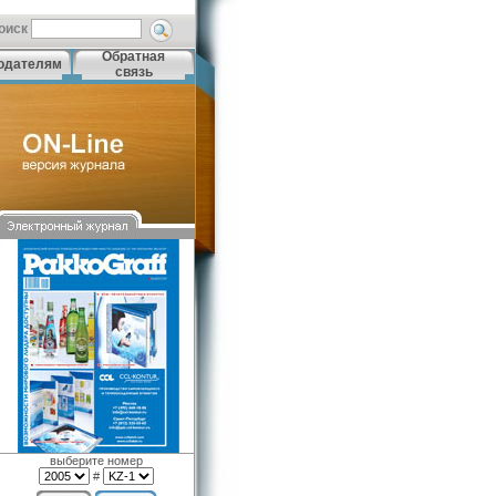
оиск
Обратная
одателям
связь
выберите номер
#