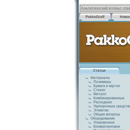
Аналитический журнал упа
PakkoGraff
Ново
Статьи
Материалы
Полимеры
Бумага и картон
Стекло
Металл
Комбинированные
Расходные
Укупорочные средств
Этикетки
Общие вопросы
Оборудование
Упаковочное
Конвертинговое