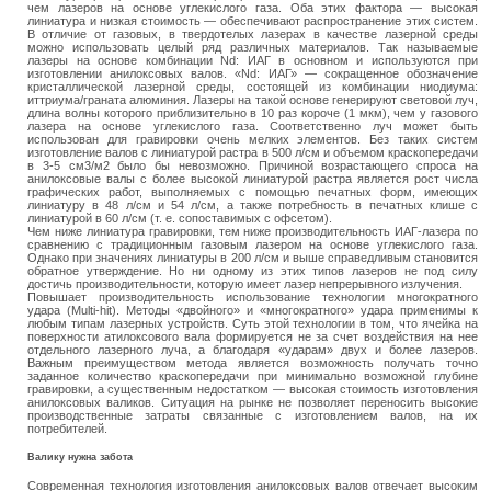
чем лазеров на основе углекислого газа. Оба этих фактора — высокая
линиатура и низкая стоимость — обеспечивают распространение этих систем.
В отличие от газовых, в твердотелых лазерах в каче­стве лазерной среды
можно использовать целый ряд различных материалов. Так на­зываемые
лазеры на основе комбинации Nd: ИАГ в основном и используются при
изготовлении анилоксовых валов. «Nd: ИАГ» — сокращенное обозначение
кристаллической лазерной среды, состоя­щей из комбинации ниодиума:
иттриума/граната алюминия. Лазеры на такой основе генерируют световой луч,
длина волны которого приблизительно в 10 раз короче (1 мкм), чем у газового
лазера на основе углекислого газа. Соответственно луч может быть
использован для грави­ровки очень мелких элементов. Без таких систем
изготовление валов с линиатурой растра в 500 л/см и объемом краскопередачи
в 3-5 см3/м2 было бы невозможно. Причиной возрастающего спроса на
анилоксовые валы с более высокой линиату­рой растра является рост числа
графичес­ких работ, выполняемых с помощью печатных форм, имеющих
линиатуру в 48 л/см и 54 л/см, а также потребность в печатных клише с
линиатурой в 60 л/см (т. е. сопоставимых с офсетом).
Чем ниже линиатура гравировки, тем ниже производительность ИАГ-лазера по
сравнению с традиционным газовым лазе­ром на основе углекислого газа.
Однако при значениях линиатуры в 200 л/см и выше справедливым становится
обратное утвер­ждение. Но ни одному из этих типов лазе­ров не под силу
достичь производительности, которую имеет лазер непрерывного излучения.
Повышает производительность использование технологии многократного
удара (Multi-hit). Методы «двойного» и «многократного» удара применимы к
любым типам лазерных устройств. Суть этой технологии в том, что ячейка на
поверхности атилоксового вала формируется не за счет воздействия на нее
отдельного лазерного луча, а благодаря «ударам» двух и более лазеров.
Важным преимуществом метода является возможность получать точно
заданное количество краскопередачи при минимально возможной глубине
гравировки, а существенным недостатком — высокая стоимость изготовления
анилоксовых валиков. Ситуация на рынке не позволяет переносить высокие
производственные затраты связанные с изготовлением валов, на их
потребителей.
Валику нужна забота
Современная технология изготовления анилоксовых валов отвечает высоким