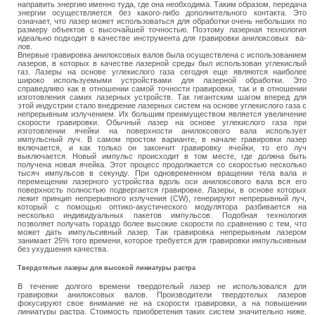
направить энергию именно туда, где она необходима. Таким образом, передача
энергии осуще­ствляется без какого-либо дополнительно­го контакта. Это
означает, что лазер может использоваться для обработки очень не­больших по
размеру объектов с высочай­шей точностью. Поэтому лазерная техно­логия
идеально подходит в качестве инст­румента для гравировки анилоксовых ва­
лов.
Впервые гравировка анилоксовых валов была осуществлена с использованием
лазеров, в которых в качестве лазерной сре­ды был использован углекислый
газ. Лазе­ры на основе углекислого газа сегодня еще являются наиболее
широко используемы­ми устройствами для лазерной обработки. Это
справедливо как в отношении самой точности гравировки, так и в отношении
изготовления самих лазерных устройств. Так гигантским шагом вперед для
этой ин­дустрии стало внедрение лазерных систем на основе углекислого газа с
непрерывным излучением. Их большим преимуществом является увеличение
скорости гравировки. Обычный лазер на основе углекислого газа при
изготовлении ячейки на поверхности анилоксового вала использует
импульсный луч. В самом простом варианте, в начале гравировки лазер
включается, и как толь­ко он закончит гравировку ячейки, то его луч
выключается. Новый импульс происхо­дит в том месте, где должна быть
получена новая ячейка. Этот процесс продолжается со скоростью несколько
тысяч импульсов в секунду. При одновременном вращении тела вала и
перемещении лазерного устрой­ства вдоль оси анилоксового вала вся его
поверхность полностью подвергается гра­вировке. Лазеры, в основе которых
лежит принцип непрерывного излучения (CW), генерируют непрерывный луч,
который с помощью оптико-акустического модулято­ра разбивается на
несколько индивидуаль­ных пакетов импульсов. Подобная техноло­гия
позволяет получать гораздо более вы­сокие скорости по сравнению с тем, что
может дать импульсивный лазер. Так гравировка непрерывным лазером
занимает 25% того времени, которое требуется для гравировки импульсивным
без ухудшения качества.
Твердотелые лазеры для высокой линиатуры растра
В течение долгого времени твердотелый лазер не использовался для
гравировки анилоксовых валов. Производители твердотелых лазеров
фокусируют свое внима­ние не на скорости гравировки, а на повы­шении
линиатуры растра. Стоимость при­обретения таких систем значительно ниже,