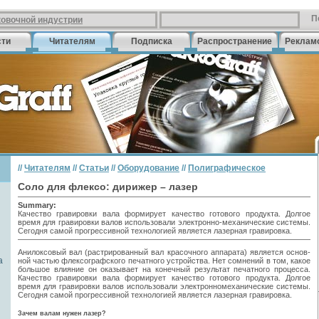
П
ковочной индустрии
сти
Читателям
Подписка
Распространение
Реклам
//
Читателям
//
Статьи
//
Оборудование
//
Полиграфическое
Соло для флексо: дирижер – лазер
Summary:
Качество гравировки вала формирует качество готового продукта. Долгое
время для гравировки валов использовали электронно-механические системы.
Сегодня самой прогрессивной технологией является лазерная гравировка.
Анилоксовый вал (растрированный вал красочного аппарата) является основ­
а
ной частью флексографского печатного устройства. Нет сомнений в том, какое
большое влияние он оказы­вает на конечный результат печатного процесса.
Каче­ство гравировки вала фор­мирует качество готового продукта. Долгое
время для гравировки валов ис­пользовали электронномеханические системы.
Сегодня самой прогрессив­ной технологией является лазерная гравировка.
Зачем валам нужен лазер?