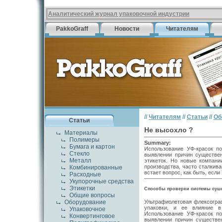
Аналитический журнал упаковочной индустрии
PakkoGraff
Новости
Читателям
//
Читателям
//
Статьи
//
Об
Статьи
Не высохло ?
Материалы
Полимеры
Summary:
Бумага и картон
Использование УФ-красок п
Стекло
выявлении причин существен
Металл
этикеток. Но новые компани
производства, часто сталкив
Комбинированные
встает вопрос, как быть, если
Расходные
Укупорочные средства
Этикетки
Способы проверки системы суш
Общие вопросы
Ультрафиолетовая флексогра
Оборудование
упаковки, и ее влияние в
Упаковочное
Использование УФ-красок п
Конвертинговое
выявлении причин существе