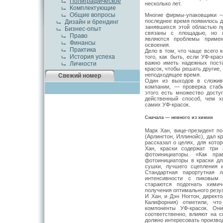
Полиграфическое
несколько лет.
Комплектующие
Общие вопросы
Многие фирмы-упаковщики —
последнее время появилось д
Дизайн и брендинг
занявшихся этой областью п
Бизнес-опыт
связаны с площадью, но г
Право
являются проблемы примен
Финансы
освоения.
Практика
Дело в том, что чаще всего 
История успеха
того, как быть, если УФ-кра
важно иметь надежных пост
Личности
красок, чтобы решать другие
неподходящее время.
Свежий номер
Один из выходов в сложивш
компании, — проверка стаб
этого есть множество досту
действенный способ, чем х
самих УФ-красок.
Сначала — немного из химии
Марк Хан, вице-президент по
(Арлингтон, Иллинойс), дал к
рассказал о целях, для кото
Хан, краски содержат три
фотоинициаторы. «Как пра
фотоинициаторы в краски дл
сушки, лучшего сцепления 
Стандартная парортутная 
интенсивности с пиковым 
стараются подогнать хими
получения оптимального резул
И Хан, и Дэн Ногтон, директ
Калифорния) отметили, чт
компоненты УФ-красок. Он
соответственно, влияют на с
должно интересовать произво