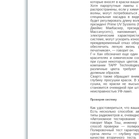
которые вносят в краски ваши
Хотя парортутные лампы с
распространены, если у хими
волны, могут потребоваться 
специальная насадка в вид
будет регулировать длину во
президент Prime UV Systems (
Джеймс МакКаскер, презид
Массачусетс), напоминае
электрическим характерис
системе, могут ускорить изно
преждевременный отказ обор
обеспечить легкую жизнь 
печатников», — говорит он.
Г-н Хан обозначил еще один
красителях и химическом сос
при сушке некоторых цветов.
компании TAPP Technologi
различные цвета требуют 
должным образом.
Свартз также обращает вни
глубину просушки красок. В 
сушка, но краски не высы
становится очевидной при шт
неисправностью УФ-ламп.
Проверяя систему
Как удостовериться, что ваш
Есть несколько способов: а
типы радиометров и, очевидн
«Автономное тестирование 
говорит Марк Тош, инженер 
способ проверки — полиро
Полировочный тест гарантир
среза ленты — глубину про
качестве вторичного теста