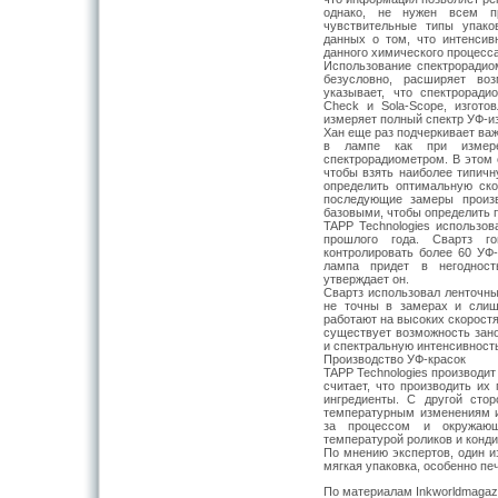
однако, не нужен всем пр
чувствительные типы упако
данных о том, что интенсив
данного химического процесса
Использование спектрорадио
безусловно, расширяет воз
указывает, что спектрорад
Check и Sola-Scope, изгото
измеряет полный спектр УФ-из
Хан еще раз подчеркивает ва
в лампе как при измере
спектрорадиометром. В этом 
чтобы взять наиболее типичн
определить оптимальную ск
последующие замеры произв
базовыми, чтобы определить п
TAPP Technologies использов
прошлого года. Свартз го
контролировать более 60 УФ-
лампа придет в негодност
утверждает он.
Свартз использовал ленточны
не точны в замерах и слиш
работают на высоких скоростя
существует возможность зано
и спектральную интенсивност
Производство УФ-красок
TAPP Technologies производит
считает, что производить их
ингредиенты. С другой сто
температурным изменениям и
за процессом и окружаю
температурой роликов и конди
По мнению экспертов, один 
мягкая упаковка, особенно пе
По материалам Inkworldmagaz