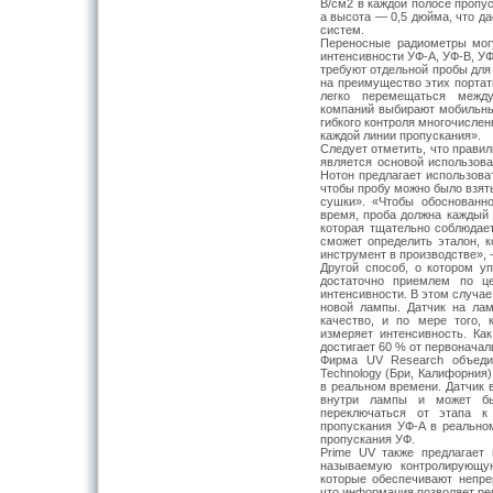
В/см2 в каждой полосе пропу
а высота — 0,5 дюйма, что д
систем.
Переносные радиометры мог
интенсивности УФ-А, УФ-В, УФ
требуют отдельной пробы для
на преимущество этих порта
легко перемещаться между
компаний выбирают мобильны
гибкого контроля многочислен
каждой линии пропускания».
Следует отметить, что прави
является основой использова
Нотон предлагает использова
чтобы пробу можно было взят
сушки». «Чтобы обоснованн
время, проба должна каждый 
которая тщательно соблюдае
сможет определить эталон, к
инструмент в производстве», 
Другой способ, о котором у
достаточно приемлем по ц
интенсивности. В этом случае
новой лампы. Датчик на лам
качество, и по мере того,
измеряет интенсивность. Как
достигает 60 % от первоначал
Фирма UV Research объедин
Technology (Бри, Калифорния)
в реальном времени. Датчик 
внутри лампы и может бы
переключаться от этапа к
пропускания УФ-А в реально
пропускания УФ.
Prime UV также предлагает 
называемую контролирующу
которые обеспечивают непре
что информация позволяет ре