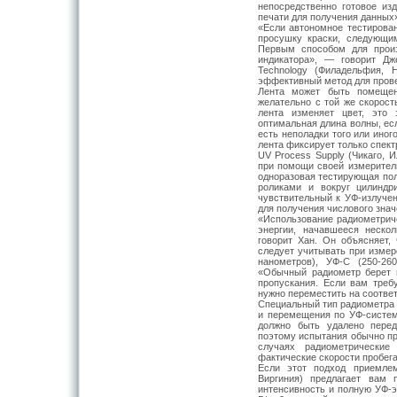
непосредственно готовое из
печати для получения данных
«Если автономное тестирова
просушку краски, следующи
Первым способом для произ
индикатора», — говорит Дж
Technology (Филадельфия,
эффективный метод для прове
Лента может быть помещен
желательно с той же скорост
лента изменяет цвет, это 
оптимальная длина волны, ес
есть неполадки того или иног
лента фиксирует только спект
UV Process Supply (Чикаго, 
при помощи своей измерител
одноразовая тестирующая пол
роликами и вокруг цилиндр
чувствительный к УФ-излуче
для получения числового зна
«Использование радиометрич
энергии, начавшееся неско
говорит Хан. Он объясняет,
следует учитывать при измер
нанометров), УФ-С (250-26
«Обычный радиометр берет п
пропускания. Если вам треб
нужно переместить на соотве
Специальный тип радиометра 
и перемещения по УФ-системе
должно быть удалено пере
поэтому испытания обычно пр
случаях радиометрические
фактические скорости пробега
Если этот подход приемлем
Виргиния) предлагает вам 
интенсивность и полную УФ-э