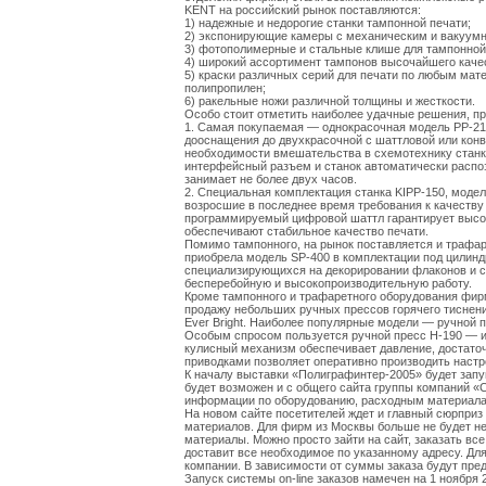
KENT на российский рынок поставляются:
1) надежные и недорогие станки тампонной печати;
2) экспонирующие камеры с механическим и вакуум
3) фотополимерные и стальные клише для тампонной
4) широкий ассортимент тампонов высочайшего каче
5) краски различных серий для печати по любым мате
полипропилен;
6) ракельные ножи различной толщины и жесткости.
Особо стоит отметить наиболее удачные решения, 
1. Самая покупаемая — однокрасочная модель PP-21
дооснащения до двухкрасочной с шаттловой или кон
необходимости вмешательства в схемотехнику станк
интерфейсный разъем и станок автоматически распоз
занимает не более двух часов.
2. Специальная комплектация станка KIPP-150, модел
возросшие в последнее время требования к качеству
программируемый цифровой шаттл гарантирует высоч
обеспечивают стабильное качество печати.
Помимо тампонного, на рынок поставляется и трафа
приобрела модель SP-400 в комплектации под цилинд
специализирующихся на декорировании флаконов и ст
бесперебойную и высокопроизводительную работу.
Кроме тампонного и трафаретного оборудования фирм
продажу небольших ручных прессов горячего тиснени
Ever Bright. Наиболее популярные модели — ручной п
Особым спросом пользуется ручной пресс H-190 — и
кулисный механизм обеспечивает давление, достаточ
приводками позволяет оперативно производить настр
К началу выставки «Полиграфинтер-2005» будет запуще
будет возможен и с общего сайта группы компаний «С
информации по оборудованию, расходным материала
На новом сайте посетителей ждет и главный сюрприз 
материалов. Для фирм из Москвы больше не будет н
материалы. Можно просто зайти на сайт, заказать все
доставит все необходимое по указанному адресу. Для
компании. В зависимости от суммы заказа будут пред
Запуск системы on-line заказов намечен на 1 ноября 