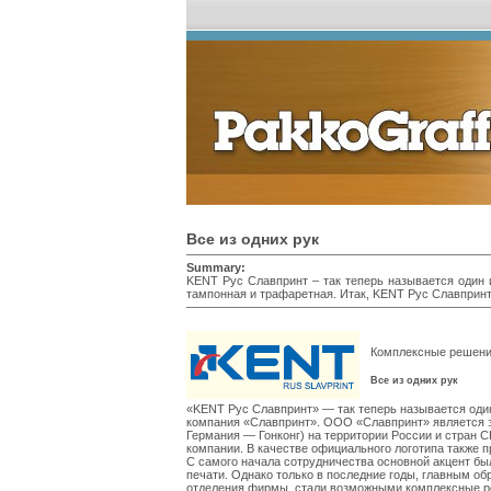
Все из одних рук
Summary:
KENT Рус Славпринт – так теперь называется один и
тампонная и трафаретная. Итак, KENT Рус Славпринт 
Комплексные решени
Все из одних рук
«KENT Рус Славпринт» — так теперь называется оди
компания «Славпринт». ООО «Славпринт» является э
Германия — Гонконг) на территории России и стран СН
компании. В качестве официального логотипа также п
С самого начала сотрудничества основной акцент бы
печати. Однако только в последние годы, главным о
отделения фирмы, стали возможными комплексные ре