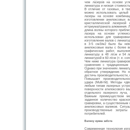
чем лазеров на основе угл
линиатура и низкая стоимост
В отличие от газовых, в тв
можно использовать целый 
лазеры на основе комбина
изготовлении анилоксовых 
кристаллической лазерной 
иттриума/граната алюминия. Л
длина волны которого приблиз
лазера на основе углекис
использован для грави­ров
изготовление валов с линиату
в 3-5 см3/м2 было бы нев
анилоксовые валы с более вы
графичес­ких работ, выпо
линиатуру в 48 л/см и 54 л
линиатурой в 60 л/см (т. е. с
Чем ниже линиатура гравиров
сравнению с традиционным г
Однако при значениях линиат
обратное утвер­ждение. Но 
достичь производительности, 
Повышает производительнос
удара (Multi-hit). Методы «
любым типам лазерных устрой
поверхности атилоксового ва
отдельного лазерного луча,
Важным преимуществом мет
заданное количество краск
гравировки, а существенным 
анилоксовых валиков. Ситуа
производственные затраты
потребителей.
Валику нужна забота
Современная технология изг