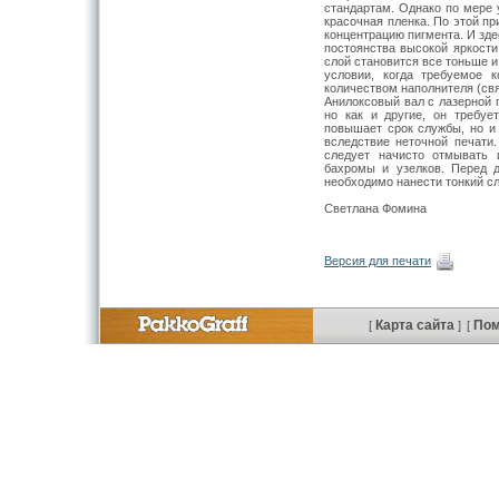
стандартам. Однако по мере 
красочная пленка. По этой п
концентрацию пигмента. И зд
постоянства высокой яркости
слой становится все тоньше 
условии, когда требуемое 
количеством наполнителя (свя
Анилоксовый вал с лазерной г
но как и другие, он требуе
повышает срок службы, но и
вследствие неточной печати
следует начисто отмывать
бахромы и узелков. Перед 
необходимо нанести тонкий с
Светлана Фомина
Версия для печати
Карта сайта
По
[
]
[