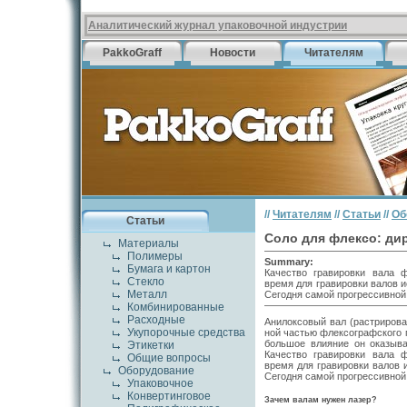
Аналитический журнал упаковочной индустрии
PakkoGraff
Новости
Читателям
//
Читателям
//
Статьи
//
Об
Статьи
Соло для флексо: ди
Материалы
Полимеры
Summary:
Бумага и картон
Качество гравировки вала ф
Стекло
время для гравировки валов 
Металл
Сегодня самой прогрессивной 
Комбинированные
Расходные
Анилоксовый вал (растрирова
Укупорочные средства
ной частью флексографского п
большое влияние он оказы­ва
Этикетки
Каче­ство гравировки вала ф
Общие вопросы
время для гравировки валов 
Оборудование
Сегодня самой прогрессив­ной
Упаковочное
Конвертинговое
Зачем валам нужен лазер?