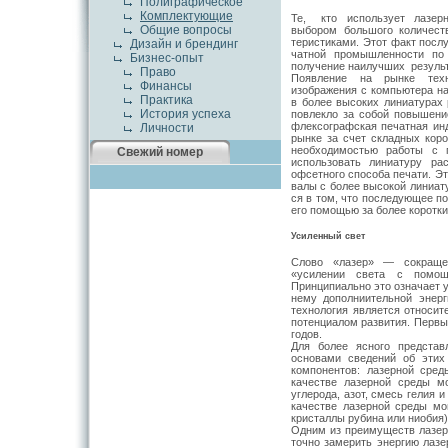
Полиграфическое
Комплектующие
Те, кто использует лазерны
Общие вопросы
выбором боль­шого количест
теристиками. Этот факт послу
Дизайн и брендинг
чатной промышленности по 
Бизнес-опыт
получение наилучших результ
Право
Появление на рынке техн
Финансы
изображения с компьютера на
Практика
в более высоких линиатурах 
История успеха
повлекло за собой повы­шени
флексографская печатная инд
Личности
рынке за счет складных коро
необхо­димостью работы с 
Свежий номер
использовать линиатуру ра
офсетного способа печати. Э
валы с более высокой линиат
ся в том, что последующее п
его по­мощью за более коротки
Усиленный свет
Слово «лазер» — сокращен
«усилении света с помощь
Принципиально это означает 
нему дополниительной энерг
технология является относи
потенциалом развития. Первы
годов.
Для более ясного представ
основами сведений об этих
компонентов: лазерной среды
качестве лазерной среды мо
углерода, азот, смесь гелия и
каче­стве лазерной среды мо
кристаллы ру­бина или ниобия
Одним из преимуществ лазерн
точ­но замерить энергию лаз