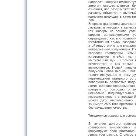
направить энергию именно туд
энергии осуще­ствляется бе
означает, что лазер может ис
размеру объектов с высочай
идеально подходит в качеств
лов.
Впервые гравировка анилоксо
лазеров, в которых в качест
газ. Лазе­ры на основе угл
широко используемы­ми у
справедливо как в отношении
изготовления самих лазерны
этой ин­дустрии стало внедрен
непрерывным излучением. И
скорости гравировки. Обы
изготовлении ячейки на п
импульсный луч. В самом п
включается, и как толь­ко
выключается. Новый импуль
получена новая ячейка. Этот
тысяч импульсов в секунд
перемещении лазерного устр
поверхность полностью подве
лежит принцип непрерывного
который с помощью оптико
несколько индивидуаль­ны
позволяет получать гораздо б
может дать импульсивный 
занимает 25% того времени, 
без ухудшения качества.
Твердотелые лазеры для высоко
В течение долгого времен
гравировки анилоксовых в
фокусируют свое внима­ние
линиатуры растра. Стоимость