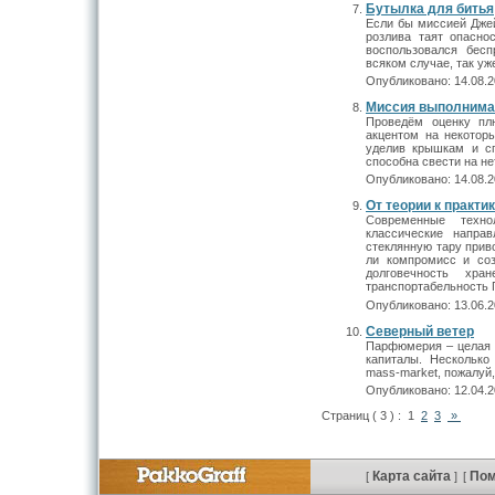
Бутылка для битья
Если бы миссией Джей
розлива таят опасно
воспользовался бесп
всяком случае, так у
Опубликовано: 14.08.2
Миссия выполнима
Проведём оценку пл
акцентом на некотор
уделив крышкам и сп
способна свести на не
Опубликовано: 14.08.2
От теории к практи
Современные техно
классические напра
стеклянную тару прив
ли компромисс и соз
долговечность хра
транспортабельность 
Опубликовано: 13.06.2
Северный ветер
Парфюмерия – целая 
капиталы. Несколько
mass-market, пожалуй,
Опубликовано: 12.04.2
Страниц ( 3 ) :
1
2
3
»
Карта сайта
По
[
]
[