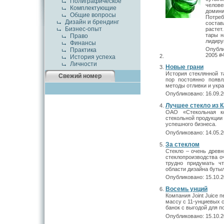
Полиграфическое
челов
Комплектующие
домин
Общие вопросы
Потре
Дизайн и брендинг
состав
Бизнес-опыт
растет
тары н
Право
лидир
Финансы
Опубли
Практика
2005 #
История успеха
Личности
Новые грани
История стеклянной т
Свежий номер
пор постоянно появ
методы отливки и укр
Опубликовано: 16.09.2
Лучшее стекло из 
ОАО «Стекольная к
стекольной продукции 
успешного бизнеса.
Опубликовано: 14.05.2
За стеклом
Стекло – очень древн
стеклопроизводства о
трудно придумать чт
области дизайна бутыл
Опубликовано: 15.10.2
Восемь унций
Компания Joint Juice 
массу с 11-унциевых 
банок с выгодой для п
Опубликовано: 15.10.2