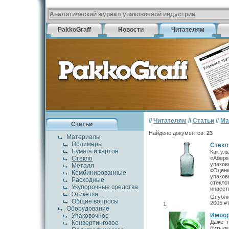
Аналитический журнал упаковочной индустрии
PakkoGraff
Новости
Читателям
//
Читателям
//
Статьи
//
Ма
Статьи
Найдено документов:
23
Материалы
Полимеры
Стекл
Бумага и картон
Как уж
Стекло
«Абер
упаков
Металл
«Оценк
Комбинированные
упако
Расходные
стекл
Укупорочные средства
инвест
Этикетки
Опубли
Общие вопросы
2005 #
Оборудование
Импор
Упаковочное
Даже п
Конвертинговое
бутылк