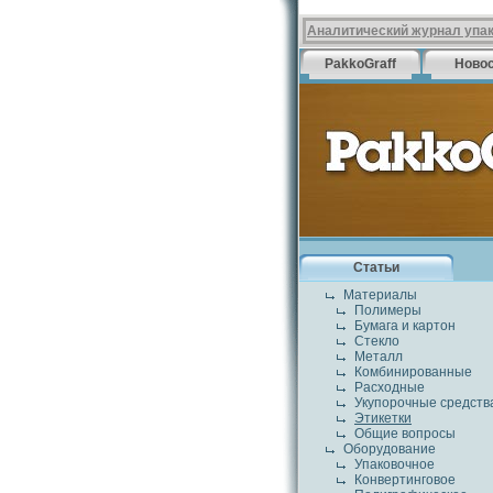
Аналитический журнал упа
PakkoGraff
Ново
Статьи
Материалы
Полимеры
Бумага и картон
Стекло
Металл
Комбинированные
Расходные
Укупорочные средств
Этикетки
Общие вопросы
Оборудование
Упаковочное
Конвертинговое