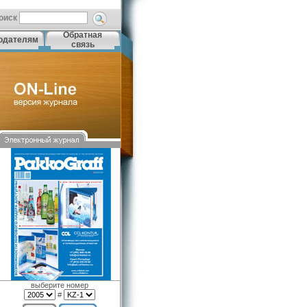
оиск
Обратная
одателям
связь
выберите номер
#