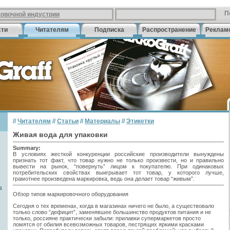
П
ковочной индустрии
сти
Читателям
Подписка
Распространение
Реклам
//
Читателям
//
Статьи
//
Материалы
//
Этикетки
Живая вода для упаковки
Summary:
В условиях жесткой конкуренции российские производители вынуждены
признать тот факт, что товар нужно не только произвести, но и правильно
вывести на рынок, “повернуть” лицом к покупателю. При одинаковых
потребительских свойствах выигрывает тот товар, у которого лучше,
грамотнее произведена маркировка, ведь она делает товар “живым”.
а
Обзор типов маркировочного оборудования
Сегодня о тех временах, когда в магазинах ничего не было, а существовало
только слово “дефицит”, заменявшее большинство продуктов питания и не
только, россияне практически забыли: прилавки супермаркетов просто
ломятся от обилия всевозможных товаров, пестрящих яркими красками