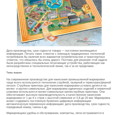
Дата производства, срок годности товара — постоянно меняющаяся
информация. Печать таких этикеток с помощью традиционных технологий
потребовала бы наличия всех вариантов потребительских и транспортных
этикеток, что обошлось бы очень дорого. Поэтому для решения этой задачи
были разработаны специальные печатающие устройства, работающие как
непосредственно в технологической линии, так и за ее пределами.
Типы машин
На современном производстве для нанесения промышленной маркировки
чаще всего используются технологии струйной, лазерной и термотрансферной
печати. Струйные принтеры для нанесения маркировки условно делятся на
мелко- и крупно-символьные. Для маркировки единичных изделий и первичной
упаковки используются мелко-символьные каплеструйные принтеры. Они
обеспечивают высокую производительность и качественное нанесение
маркировки от 1 до 4-х строк с высотой символов от 0,8 до 20 мм. Маркировка
может содержать постоянную буквенно-цифровую информацию
автоматическую переменную информацию: дата производства, срок годности,
порядковый номер, смена и др.
Маркировщики удобны в обслуживании, компактны, легко встраиваются в