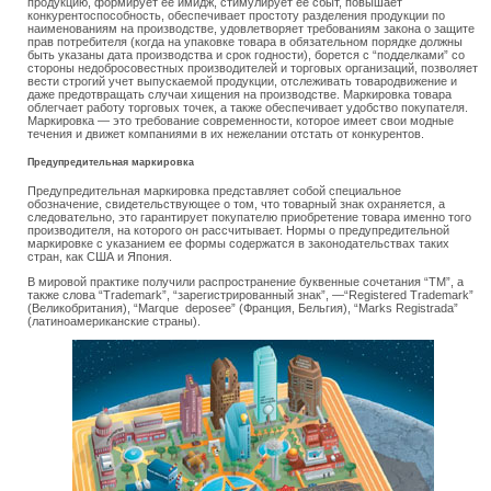
продукцию, формирует ее имидж, стимулирует ее сбыт, повышает
конкурентоспособность, обеспечивает простоту разделения продукции по
наименованиям на производстве, удовлетворяет требованиям закона о защите
прав потребителя (когда на упаковке товара в обязательном порядке должны
быть указаны дата производства и срок годности), борется с “подделками” со
стороны недобросовестных производителей и торговых организаций, позволяет
вести строгий учет выпускаемой продукции, отслеживать товародвижение и
даже предотвращать случаи хищения на производстве. Маркировка товара
облегчает работу торговых точек, а также обеспечивает удобство покупателя.
Маркировка — это требование современности, которое имеет свои модные
течения и движет компаниями в их нежелании отстать от конкурентов.
Предупредительная маркировка
Предупредительная маркировка представляет собой специальное
обозначение, свидетельствующее о том, что товарный знак охраняется, а
следовательно, это гарантирует покупателю приобретение товара именно того
производителя, на которого он рассчитывает. Нормы о предупредительной
маркировке с указанием ее формы содержатся в законодательствах таких
стран, как США и Япония.
В мировой практике получили распространение буквенные сочетания “ТM”, а
также слова “Trademark”, “зарегистрированный знак”, —“Registered Trademark”
(Великобритания), “Marque deposee” (Франция, Бельгия), “Marks Registrada”
(латиноамериканские страны).