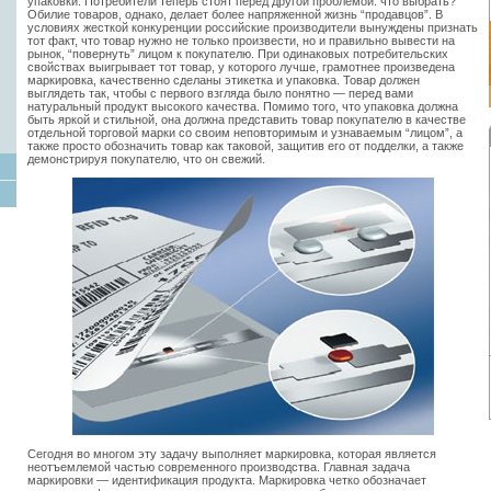
упаковки. Потребители теперь стоят перед другой проблемой: что выбрать?
Обилие товаров, однако, делает более напряженной жизнь “продавцов”. В
условиях жесткой конкуренции российские производители вынуждены признать
тот факт, что товар нужно не только произвести, но и правильно вывести на
рынок, “повернуть” лицом к покупателю. При одинаковых потребительских
свойствах выигрывает тот товар, у которого лучше, грамотнее произведена
маркировка, качественно сделаны этикетка и упаковка. Товар должен
выглядеть так, чтобы с первого взгляда было понятно — перед вами
натуральный продукт высокого качества. Помимо того, что упаковка должна
быть яркой и стильной, она должна представить товар покупателю в качестве
отдельной торговой марки со своим неповторимым и узнаваемым “лицом”, а
также просто обозначить товар как таковой, защитив его от подделки, а также
демонстрируя покупателю, что он свежий.
Сегодня во многом эту задачу выполняет маркировка, которая является
неотъемлемой частью современного производства. Главная задача
маркировки — идентификация продукта. Маркировка четко обозначает