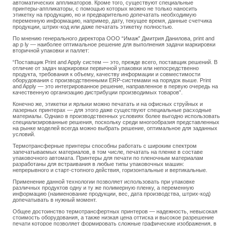
автоматических аппликаторов. Кроме того, существуют специальные
принтеры-аппликаторы, с помощью которых можно не только наносить
этикетку на продукцию, но и предварительно допечатать необходимую
переменную информацию, например, дату, текущее время, данные счетчика
продукции, штрих-код или даже печатать этикетку полностью.
По мнению генерального директора ООО “Имаж” Дмитрия Данилова, print and
ap p ly — наиболее оптимальное решение для выполнения задачи маркировки
вторичной упаковки и паллет:
“Поставщик Print and Apply систем — это, прежде всего, поставщик решений. В
отличие от задач маркировки первичной упаковки или непосредственно
продукта, требования к объему, качеству информации и совместимости
оборудования с производственными ERP-системами на порядок выше. Print
and Apply — это интегрированное решение, направленное в первую очередь на
качественную организацию дистрибуции производимых товаров”.
Конечно же, этикетки и ярлыки можно печатать и на офисных струйных и
лазерных принтерах — для этого даже существуют специальные расходные
материалы. Однако в производственных условиях более выгодно использовать
специализированные решения, поскольку среди многообразия представленных
на рынке моделей всегда можно выбрать решение, оптимальное для заданных
условий.
Термотрансферные принтеры способны работать с широким спектром
запечатываемых материалов, в том числе, печатать на пленке в составе
упаковочного автомата. Принтеры для печати по пленочным материалам
разработаны для встраивания в любые типы упаковочных машин:
непрерывного и старт-стопного действия, горизонтальные и вертикальные.
Применение данной технологии позволяет использовать при упаковке
различных продуктов одну и ту же полимерную пленку, а переменную
информацию (наименование продукции, вес, дата производства, штрих-код)
допечатывать в нужный момент.
Общее достоинство термотрансфертных принтеров — надежность, невысокая
стоимость оборудования, а также низкая цена оттиска и высокое разрешение
печати которое позволяет формировать сложные графические изображения, в