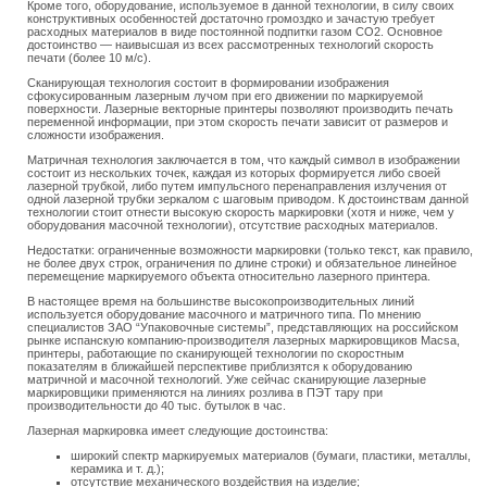
Кроме того, оборудование, используемое в данной технологии, в силу своих
конструктивных особенностей достаточно громоздко и зачастую требует
расходных материалов в виде постоянной подпитки газом CO2. Основное
достоинство — наивысшая из всех рассмотренных технологий скорость
печати (более 10 м/с).
Сканирующая технология состоит в формировании изображения
сфокусированным лазерным лучом при его движении по маркируемой
поверхности. Лазерные векторные принтеры позволяют производить печать
переменной информации, при этом скорость печати зависит от размеров и
сложности изображения.
Матричная технология заключается в том, что каждый символ в изображении
состоит из нескольких точек, каждая из которых формируется либо своей
лазерной трубкой, либо путем импульсного перенаправления излучения от
одной лазерной трубки зеркалом с шаговым приводом. К достоинствам данной
технологии стоит отнести высокую скорость маркировки (хотя и ниже, чем у
оборудования масочной технологии), отсутствие расходных материалов.
Недостатки: ограниченные возможности маркировки (только текст, как правило,
не более двух строк, ограничения по длине строки) и обязательное линейное
перемещение маркируемого объекта относительно лазерного принтера.
В настоящее время на большинстве высокопроизводительных линий
используется оборудование масочного и матричного типа. По мнению
специалистов ЗАО “Упаковочные системы”, представляющих на российском
рынке испанскую компанию-производителя лазерных маркировщиков Macsa,
принтеры, работающие по сканирующей технологии по скоростным
показателям в ближайшей перспективе приблизятся к оборудованию
матричной и масочной технологий. Уже сейчас сканирующие лазерные
маркировщики применяются на линиях розлива в ПЭТ тару при
производительности до 40 тыс. бутылок в час.
Лазерная маркировка имеет следующие достоинства:
широкий спектр маркируемых материалов (бумаги, пластики, металлы,
керамика и т. д.);
отсутствие механического воздействия на изделие;