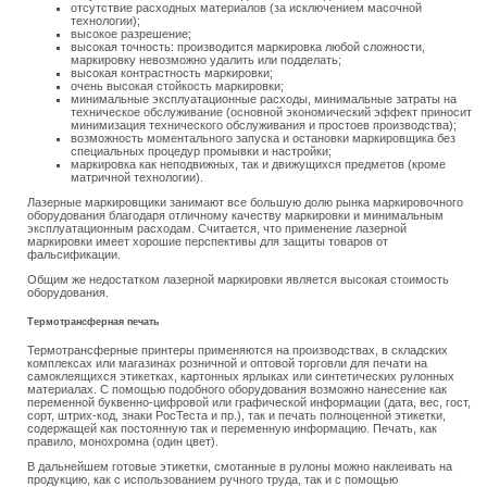
отсутствие расходных материалов (за исключением масочной
технологии);
высокое разрешение;
высокая точность: производится маркировка любой сложности,
маркировку невозможно удалить или подделать;
высокая контрастность маркировки;
очень высокая стойкость маркировки;
минимальные эксплуатационные расходы, минимальные затраты на
техническое обслуживание (основной экономический эффект приносит
минимизация технического обслуживания и простоев производства);
возможность моментального запуска и остановки маркировщика без
специальных процедур промывки и настройки;
маркировка как неподвижных, так и движущихся предметов (кроме
матричной технологии).
Лазерные маркировщики занимают все большую долю рынка маркировочного
оборудования благодаря отличному качеству маркировки и минимальным
эксплуатационным расходам. Считается, что применение лазерной
маркировки имеет хорошие перспективы для защиты товаров от
фальсификации.
Общим же недостатком лазерной маркировки является высокая стоимость
оборудования.
Термотрансферная печать
Термотрансферные принтеры применяются на производствах, в складских
комплексах или магазинах розничной и оптовой торговли для печати на
самоклеящихся этикетках, картонных ярлыках или синтетических рулонных
материалах. С помощью подобного оборудования возможно нанесение как
переменной буквенно-цифровой или графической информации (дата, вес, гост,
сорт, штрих-код, знаки РосТеста и пр.), так и печать полноценной этикетки,
содержащей как постоянную так и переменную информацию. Печать, как
правило, монохромна (один цвет).
В дальнейшем готовые этикетки, смотанные в рулоны можно наклеивать на
продукцию, как с использованием ручного труда, так и с помощью