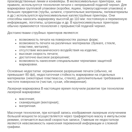
производственные линии и конвейеры. В мелкосимвольных принтерах, как
правило, используется технология печати с непрерывной подачей чернил. Для
маркировки групповой упаковки (коробки, ящики, термоусадочная упаковка) и
больших предметов (трубы, шланги, строительные материалы, пиломатериалы
и др.) используются крупносимвольные каплеструйные принтеры. Они
способны наносить маркировку высотой до 110 мм: постоянную и переменную
информацию, логотипы, штрихкоды и др. В крупносимвольных принтерах
обычно применяется технология с прерывистой подачей чернил.
Достоинствами струйных принтеров являются:
возможность печати на поверхностях разных форм;
возможность печати на различных материалах (бумаге, стекле,
пластике, металле);
отсутствие механического воздействия на изделие;
высокая скорость печати;
достаточно высокое разрешение;
возможность нанесения специальными чернилами защитной
маркировки.
Основные недостатки: ограниченное разрешение печати (обычно, не
превышает 80 dpi), недостаточная стойкость маркировки на отдельных
материалах (некоторые пластмассы, стекло), дополнительные требования к
чистоте поверхности (чистая, сухая, обезжиренная).
Лазерная маркировка В настоящее время получили развитие три технологии
лазерной маркировки:
масочная;
сканирующая (векторная);
матричная.
Масочная технология, при которой запись изображения лазерным излучением
большой мощности осуществляется через трафаретную маску в импульсном
режиме, отличается высокой скоростью записи. Главным ее недостатком
является невозможность нанесения переменной информации и сложной
графики.