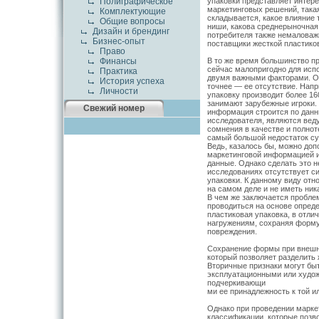
упаковки представляет интер
Полиграфическое
маркетинговых решений, такая 
Комплектующие
складывается, какое влияние 
Общие вопросы
ниши, какова среднерыночная 
Дизайн и брендинг
потребителя также немаловажн
Бизнес-опыт
поставщики жесткой пластиков
Право
В то же время большинство п
Финансы
сейчас малопригодно для испо
Практика
двумя важными факторами. Од
История успеха
точнее — ее отсутствие. Напр
Личности
упаковку производит более 16
занимают зарубежные игроки.
Свежий номер
информация строится по данн
исследователя, являются вед
сомнения в качестве и полно
самый большой недостаток с
Ведь, казалось бы, можно доп
маркетинговой информацией и
данные. Однако сделать это 
исследованиях отсутствует с
упаковки. К данному виду отн
на самом деле и не иметь ник
В чем же заключается пробле
проводиться на основе опред
пластиковая упаковка, в отли
нагружениям, сохраняя форму
повреждения.
Сохранение формы при внешн
который позволяет разделить 
Вторичные признаки могут бы
эксплуатационными или худож
подчеркивающи
ми ее принадлежность к той ил
Однако при проведении марке
классификации, которые позв