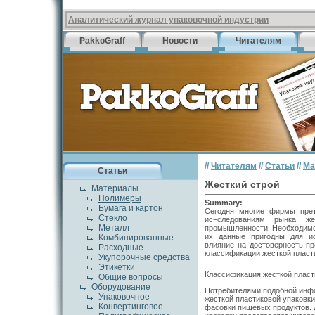
Аналитический журнал упаковочной индустрии
PakkoGraff
Новости
Читателям
//
Читателям
//
Статьи
//
Ма
Статьи
Жесткий строй
Материалы
Полимеры
Summary:
Бумага и картон
Сегодня многие фирмы прет
Стекло
ис¬следованиям рынка же
Металл
промышленности. Необходимос
их данные пригодны для ис
Комбинированные
влияние на достоверность п
Расходные
классификации жесткой пласт
Укупорочные средства
Этикетки
Классификация жесткой пласт
Общие вопросы
Оборудование
Потребителями подобной инфо
Упаковочное
жесткой пластиковой упаковки
Конвертинговое
фасовки пищевых продуктов. 