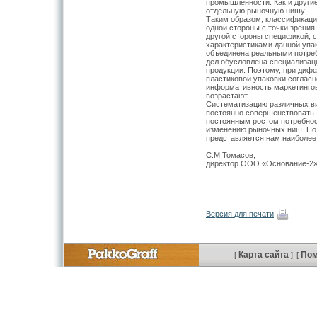
промышленности. Как и други
отдельную рыночную нишу.
Таким образом, классификаци
одной стороны с точки зрени
другой стороны спецификой, 
характеристиками данной упак
объединена реальными потре
дел обусловлена специализац
продукции. Поэтому, при диф
пластиковой упаковки соглас
информативность маркетингов
возрастают.
Систематизацию различных ви
постоянно совершенствовать.
постоянным ростом потребност
изменению рыночных ниш. Но 
представляется нам наиболее
С.М.Томасов,
директор ООО «Основание-2
Версия для печати
Карта сайта
По
[
]
[