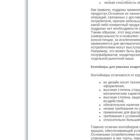
низкая способность о
Как правило, поддоны примен
продуктач,Основное их назна
операций, связанных с достав
потребителя, причем небольш
какой-либо конкретный проду
поддонах нет необходимости с
Таким образом, этот вид упак
универсальности и позволяет
консистенции, за исключением
применяются для автоматическ
потребителями могут выступа
Например, это может быть фа
полуфабрикатов, кондитерских
отдельной рыночной ниши.
Контейнеры для упаковки конди
Контейнеры отличаются от ко
их дизайн носит техн
оформления,
высокая степень стан
механическим характе
высокая степень защи
воздействий,
обязательное наличие
низкие требования по 
применение для фасов
требования к условной
относительно большие
Главное отличие контейнеров 
крышки, обеспечивающей усло
Основными потребителями кон
упаковывают в них торты, пир