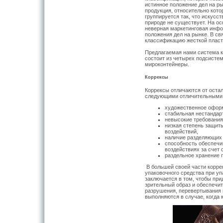
истинное положение дел на ры
продукция, относительно кото
группируется так, что искусс
природе не существует. На ос
неверная маркетинговая инф
положения дел на рынке. В с
классификацию жесткой пласт
Предлагаемая нами система к
состоит из четырех подсистем
мироконтейнеры.
Коррексы
Коррексы отличаются от остал
следующими отличительными 
художественное офор
стабильная нестандар
невысокие требования
низкая степень защит
воздействий,
наличие разделяющих 
способность обеспечи
воздействиях за счет
раздельное хранение п
В большей своей части корре
упаковочного средства при уп
заключается в том, чтобы пр
зрительный образ и обеспечит
разрушения, перевертывания 
выполняются в случае, когда 