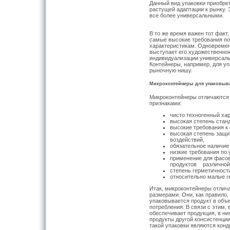
Данный вид упаковки приобре
растущей адаптации к рынку. 
все более универсальными.
В то же время важен тот факт
самые высокие требования по
характеристикам. Одновремен
выступает его художественно
индивидуализации универсаль
Контейнеры, например, для у
рыночную нишу.
Микроконтейнеры для упаковыв
Микроконтейнеры отличаются 
признаками:
чисто техногенный хар
высокая степень стан
высокие требования к
высокая степень защи
воздействий,
обязательное наличие
низкие требования по 
применение для фасов
продуктов различной 
степень герметичности
относительно малые г
Итак, микроконтейнеры отлич
размерами. Они, как правило,
упаковывается продукт в объ
потребления. В связи с этим, 
обеспечивает продукция, в ни
продукты другой консистенци
такой упаковки являются конд