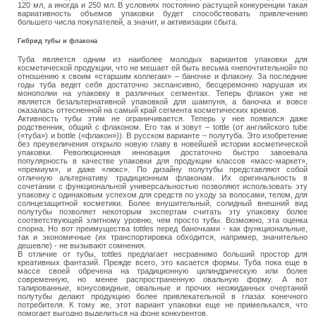
120 мл, а иногда и 250 мл. В условиях постоянно растущей конкуренции такая
вариативность объемов упаковки будет способствовать привлечению
большего числа покупателей, а значит, и активизации сбыта.
Гибрид тубы и флакона
Туба является одним из наиболее молодых вариантов упаковки для
косметической продукции, что не мешает ей быть весьма «непочтительной» по
отношению к своим «старшим коллегам» – баночке и флакону. За последние
годы туба ведет себя достаточно экспансивно, бесцеремонно нарушая их
монополии на упаковку в различных сегментах. Теперь флакон уже не
является безальтернативной упаковкой для шампуня, а баночка и вовсе
оказалась оттесненной на самый край сегмента косметических кремов.
Активность тубы этим не ограничивается. Теперь у нее появился даже
родственник, общий с флаконом. Его так и зовут – tottle (от английского tube
(«туба») и bottle («флакон»)). В русском варианте – полутуба. Это изобретение
без преувеличения открыло новую главу в новейшей истории косметической
упаковки. Революционная инновация достаточно быстро завоевала
популярность в качестве упаковки для продукции классов «масс-маркет»,
«премиум», и даже «люкс». По дизайну полутубы представляют собой
отличную альтернативу традиционным флаконам. Их оригинальность в
сочетании с функциональной универсальностью позволяют использовать эту
упаковку с одинаковым успехом для средств по уходу за волосами, телом, для
солнцезащитной косметики. Более внушительный, солидный внешний вид
полутубы позволяет некоторым экспертам считать эту упаковку более
соответствующей элитному уровню, чем просто тубы. Возможно, эта оценка
спорна. Но вот преимущества tottles перед баночками ‑ как функциональные,
так и экономичные (их транспортировка обходится, например, значительно
дешевле) ‑ не вызывают сомнения.
В отличие от тубы, tottles предлагает несравнимо больший простор для
креативных фантазий. Прежде всего, это касается формы. Туба пока еще в
массе своей обречена на традиционную цилиндрическую или более
современную, но менее распространенную овальную форму. А вот
талированные, конусовидные, овальные и прочих неожиданных очертаний
полутубы делают продукцию более привлекательной в глазах конечного
потребителя. К тому же, этот вариант упаковки еще не примелькался, что
помогает выгодно выделиться на фоне конкурентов.