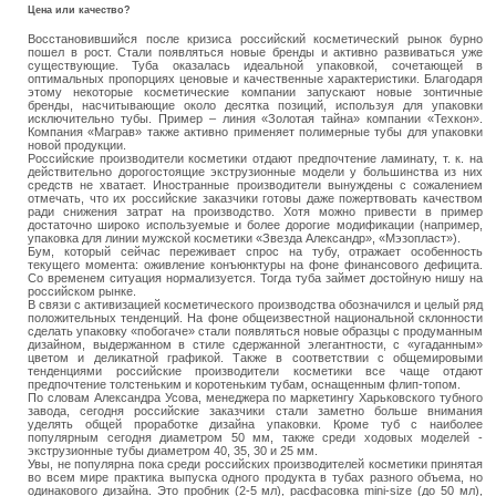
Цена или качество?
Восстановившийся после кризиса российский косметический рынок бурно
пошел в рост. Стали появляться новые бренды и активно развиваться уже
существующие. Туба оказалась идеальной упаковкой, сочетающей в
оптимальных пропорциях ценовые и качественные характеристики. Благодаря
этому некоторые косметические компании запускают новые зонтичные
бренды, насчитывающие около десятка позиций, используя для упаковки
исключительно тубы. Пример – линия «Золотая тайна» компании «Техкон».
Компания «Маграв» также активно применяет полимерные тубы для упаковки
новой продукции.
Российские производители косметики отдают предпочтение ламинату, т. к. на
действительно дорогостоящие экструзионные модели у большинства из них
средств не хватает. Иностранные производители вынуждены с сожалением
отмечать, что их российские заказчики готовы даже пожертвовать качеством
ради снижения затрат на производство. Хотя можно привести в пример
достаточно широко используемые и более дорогие модификации (например,
упаковка для линии мужской косметики «Звезда Александр», «Мэзопласт»).
Бум, который сейчас переживает спрос на тубу, отражает особенность
текущего момента: оживление конъюнктуры на фоне финансового дефицита.
Со временем ситуация нормализуется. Тогда туба займет достойную нишу на
российском рынке.
В связи с активизацией косметического производства обозначился и целый ряд
положительных тенденций. На фоне общеизвестной национальной склонности
сделать упаковку «побогаче» стали появляться новые образцы с продуманным
дизайном, выдержанном в стиле сдержанной элегантности, с «угаданным»
цветом и деликатной графикой. Также в соответствии с общемировыми
тенденциями российские производители косметики все чаще отдают
предпочтение толстеньким и коротеньким тубам, оснащенным флип-топом.
По словам Александра Усова, менеджера по маркетингу Харьковского тубного
завода, сегодня российские заказчики стали заметно больше внимания
уделять общей проработке дизайна упаковки. Кроме туб с наиболее
популярным сегодня диаметром 50 мм, также среди ходовых моделей ‑
экструзионные тубы диаметром 40, 35, 30 и 25 мм.
Увы, не популярна пока среди российских производителей косметики принятая
во всем мире практика выпуска одного продукта в тубах разного объема, но
одинакового дизайна. Это пробник (2‑5 мл), расфасовка mini-size (до 50 мл),