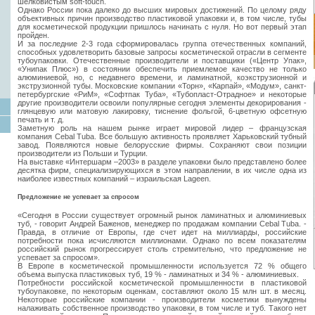
шелковистым soft-touch.
Однако России пока далеко до высших мировых достижений. По целому ряду
объективных причин производство пластиковой упаковки и, в том числе, тубы
для косметической продукции пришлось начинать с нуля. Но вот первый этап
пройден.
И за последние 2‑3 года сформировалась группа отечественных компаний,
способных удовлетворить базовые запросы косметической
отрасли в сегменте
тубоупаковки. Отечественные производители и поставщики («Центр Упак»,
«Унипак Плюс») в состоянии обеспечить приемлемое качество не только
алюминиевой, но, с недавнего времени, и ламинатной, коэкструзионной и
экструзионной тубы. Московские компании «Торн», «Карпай», «Модум», санкт-
петербургские «РиМ», «Софтпак Туба», «Тубопласт-Отрадное» и некоторые
другие производители освоили популярные сегодня элементы декорирования ‑
глянцевую или матовую лакировку, тиснение фольгой, 6-цветную офсетную
печать и т. д.
Заметную роль на нашем рынке играет мировой лидер – французская
компания Cebal Tuba. Все большую активность проявляет Харьковский тубный
завод. Появляются новые белорусские фирмы. Сохраняют свои позиции
производители из Польши и Турции.
На выставке «Интершарм –2003» в разделе упаковки было представлено более
десятка фирм, специализирующихся в этом направлении, в их числе одна из
наиболее известных компаний – израильская Lageen.
Предложение не успевает за спросом
«Сегодня в России существует огромный рынок ламинатных и алюминиевых
туб, ‑ говорит Андрей Баженов, менеджер по продажам компании Cebal Tuba. ‑
Правда, в отличие от Европы, где счет идет на миллиарды, российские
потребности пока исчисляются миллионами. Однако по всем показателям
российский рынок прогрессирует столь стремительно, что предложение не
успевает за спросом».
В Европе в косметической промышленности используется 72 % общего
объема выпуска пластиковых туб, 19 % ‑ ламинатных и 34 % ‑ алюминиевых.
Потребности российской косметической промышленности в пластиковой
тубоупаковке, по некоторым оценкам, составляют около 15 млн шт. в месяц.
Некоторые российские компании ‑ производители косметики вынуждены
налаживать собственное производство упаковки, в том числе и туб. Такого нет