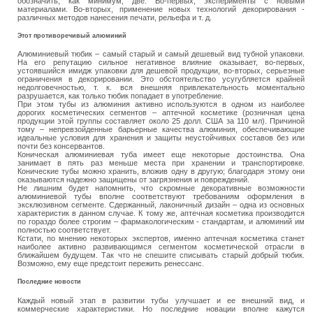
обозначить, как минимум, две. Во-первых, эксперименты с новыми
материалами. Во-вторых, применение новых технологий декорирования ‑
различных методов нанесения печати, рельефа и т. д.
Этот противоречивый алюминий
Алюминиевый тюбик – самый старый и самый дешевый вид тубной упаковки.
На его репутацию сильное негативное влияние оказывает, во-первых,
устоявшийся имидж упаковки для дешевой продукции, во-вторых, серьезные
ограничения в декорировании. Это обстоятельство усугубляется крайней
недолговечностью, т. к. вся внешняя привлекательность моментально
разрушается, как только тюбик попадает в употребление.
При этом тубы из алюминия активно используются в одном из наиболее
дорогих косметических сегментов – аптечной косметике (розничная цена
продукции этой группы составляет около 25 долл. США за 110 мл). Причиной
тому – непревзойденные барьерные качества алюминия, обеспечивающие
идеальные условия для хранения и защиты неустойчивых составов без или
почти без консервантов.
Коническая алюминиевая туба имеет еще некоторые достоинства. Она
занимает в пять раз меньше места при хранении и транспортировке.
Конические тубы можно хранить, вложив одну в другую; благодаря этому они
оказываются надежно защищены от загрязнения и повреждений.
Не лишним будет напомнить, что скромные декоративные возможности
алюминиевой тубы вполне соответствуют требованиям оформления в
эксклюзивном сегменте. Сдержанный, лаконичный дизайн – одна из основных
характеристик в данном случае. К тому же, аптечная косметика производится
по гораздо более строгим – фармакологическим ‑ стандартам, и алюминий им
полностью соответствует.
Кстати, по мнению некоторых экспертов, именно аптечная косметика станет
наиболее активно развивающимся сегментом косметической отрасли в
ближайшем будущем. Так что не спешите списывать старый добрый тюбик.
Возможно, ему еще предстоит пережить ренессанс.
Последние новости
Каждый новый этап в развитии тубы улучшает и ее внешний вид, и
коммерческие характеристики. Но последние новации вполне кажутся