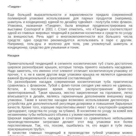
«Тандем»
Еще большей выразительности и вариативности придало современной
полимерной упаковке использование для парных продуктов (например,
шампунь и кондиционер) единой по дизайну «двойке» ‑ полутуба плюс флакон.
Упаковка, названная «Тандем», была впервые продемонстрирована на
выставке Cosmoprof в 2001 г. Стоит отметить, что «Тандем» соответствует
одной из главных мировых тенденций в развитии косметики и средств по уходу
за внешностью. Речь идет о многокомпонентности все большего числа
средств: одно средство рекомендуется использовать в паре с другим.
Например, гель-душ и молочко для тела, уже упомянутый шампунь и
кондиционер, средство для умывания и тоник.
Насадки
Примечательной тенденцией в сегменте косметических туб стало достаточно
широкое разнообразие крышек, которые теперь принято называть насадками.
Надо заметить, что именно этот элемент отличает косметическую упаковку от
прочих, т. к. ни в каком другом виде упаковки крышка не является одинаково
важной функциональной и креативной составляющей.
По разнообразию насадок современная косметическая туба практически
сравнялась с флаконом. Тубой с флип-топом сегодня уже никого не удивишь.
Кстати, в последнее время получил распространение флип-топ
ориентированный. Такая крышка, жестко закрепленная на горловине, легко
вписывается в дизайн, являясь гармоничным дополнением внешнему виду
упаковки. Также в качестве насадки возможно использование диспенсера –
устройства для дополнительной регуляции дозировки и повышения барьерных
качеств. Кроме того, хорошие перспективы имеет туба с «укупоркой» шариком
(дезодорант, средства по уходу за губами). В косметике по уходу за кожей век
незаменимы тубы небольшого объема с узкими наконечниками.
Широкая вариативность насадок в сочетании со сравнительно небольшими
производственными затратами делают этот вид упаковки все более
перспективным. Так, что, похоже, ошибались те, кто видел в тубе лишь
«раскрашенную трубу».
В качестве главных тенденций в производстве тубной упаковки можно