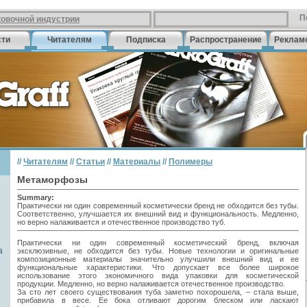
П
ковочной индустрии
сти
Читателям
Подписка
Распространение
Реклам
//
Читателям
//
Статьи
//
Материалы
//
Полимеры
Метаморфозы
Summary:
Практически ни один современный косметически бренд не обходится без тубы.
Соответственно, улучшается их внешний вид и функциональность. Медленно,
но верно налаживается и отечественное производство туб.
Практически ни один современный косметический бренд, включая
а
эксклюзивные, не обходится без тубы. Новые технологии и оригинальные
композиционные материалы значительно улучшили внешний вид и ее
функциональные характеристики. Что допускает все более широкое
использование этого экономичного вида упаковки для косметической
продукции. Медленно, но верно налаживается отечественное производство.
За сто лет своего существования туба заметно похорошела, – стала выше,
прибавила в весе. Ее бока отливают дорогим блеском или ласкают