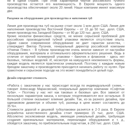
ни в одной стране. При этом характерной чертой российского тубного
производства остается его маломощность. В Европе мощность одного
производства обеспечивает около 20 линий. Наши компании имеют максимум
две.
Расценки на оборудование для производства и наполнения туб
Линия для производства туб на рынке стоит около 1 млн долл США. Линия для
наполнения производства Восточной Европы – от 15 до 50 тыс. долл. США,
линия производства Западной Европы – от 80 до 120 тыс. долл. США.
Кроме нехватки финансовых средств, не менее серьезной проблемой для
российских производителей тубной упаковки является отсутствие опыта.
«Даже самое современное оборудование не дает гарантии качества, ‑
утверждает Виктор Пугачев, генеральный директор российской компании
«Унипак Плюс». ‑ В тубном производстве очень многое зависит от настройки
оборудования, материала и оптимального оформительского решения. Ведь в
отличие от прочей полимерной упаковки – баночек и флаконов ‑ здесь нет
базовых, типовых моделей. И, несмотря на кажущуюся неизменность формы,
каждая модель является практически уникальной. Поэтому с каждым новым
брендом заказчику и производителю приходится начинать работу «с нуля». При
грамотном и серьезном подходе на это может понадобиться целый год».
Дизайн определяет стоимость
«Работа с заказчиком у нас происходит всегда по индивидуальной схеме, ‑
говорит Александр Мараховский, генеральный директор компании «Софтпак
Туба». – Поэтому у нас нет как таковых и базовых цен. Все зависит от
нескольких параметров заказа, к которым «подтягиваются» все остальные. В
большей степени оказывает влияние дизайн. Так, из-за разного дизайна, при
одинаковом диаметре и объеме туб, разница в цене может составлять до
35 %».
Стоимости дорогой и дешевой тубоупаковки разнятся в 2‑3 раза. В Европе
разработка качественного дизайна стоит примерно 15 тыс. долл. США.
Абсолютно эксклюзивная модель, имеющая уникальный дизайн, требующая
создания оригинальных материалов, переналадки оборудования и т. д.,
обойдется заказчику, по приблизительным подсчетам, в 250 тыс. долл. США.