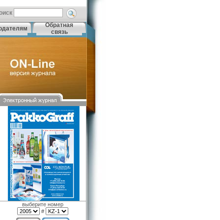
оиск
Обратная
одателям
связь
выберите номер
#