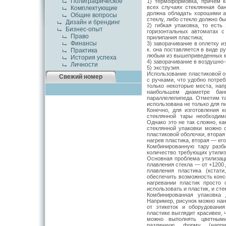
Полиграфическое
1) термоформовка, причем к
всех случаях стеклянная бан
Комплектующие
должна обладать хорошими 
Общие вопросы
стеклу, либо стекло должно б
Дизайн и брендинг
2) гибкая упаковка, то есть
Бизнес-опыт
горизонтальных автоматах 
Право
прилипания пластика;
Финансы
3) заворачивание в оплетку из
к. она поставляется в виде 
Практика
любым из вышеприведенных м
История успеха
4) заворачивание в воздушно
Личности
5) экструзия.
Использование пластиковой о
Свежий номер
с ручками, что удобно потреб
только некоторые места, нап
наибольшем диаметре ба
параллелепипеда. Отметим та
использована не только для пи
Конечно, для изготовления 
стеклянной тары необходим
Однако это не так сложно, ка
стеклянной упаковки можно 
пластиковой оболочки, вторая
нагрев пластика, вторая — его
Комбинированную тару разб
количество требующих утилиза
Основная проблема утилизаци
плавления стекла — от +1200
плавления пластика (кстат
обеспечить возможность конс
нагревании пластик просто 
использовать и пластик, и сте
Комбинированная упаковка
Например, рисунок можно нано
от этикеток и оборудовани
пластике выглядит красивее, 
можно выполнять цветными
различную форму (напри