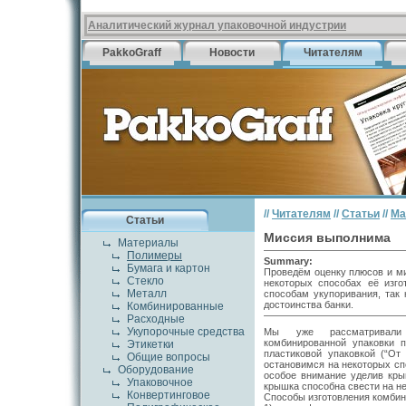
Аналитический журнал упаковочной индустрии
PakkoGraff
Новости
Читателям
//
Читателям
//
Статьи
//
Ма
Статьи
Миссия выполнима
Материалы
Полимеры
Summary:
Бумага и картон
Проведём оценку плюсов и ми
Стекло
некоторых способах её изг
Металл
способам укупоривания, так 
достоинства банки.
Комбинированные
Расходные
Укупорочные средства
Мы уже рассматривали
комбинированной упаковки 
Этикетки
пластиковой упаковкой (“От
Общие вопросы
остановимся на некоторых сп
Оборудование
особое внимание уделив кры
Упаковочное
крышка способна свести на не
Конвертинговое
Способы изготовления комбин