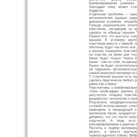
Комбинированная упаковка 
благодаря чему может ста
подделки.
Отдельная проблема — крыш
металлические крышки корр
домашних условиях, неудобн
Гораздо рациональнее испо
пластиком, заходящим на к
сделать по образцу крышки “
Разместить эти выступы сле
крышки. В условиях крупн
пластиком вместе с банкой, н
оболочка будет частично или
и крышку покрывать пластико
на пластик на банке для тог
банке будут только “пояса б
банке - сам по себе, на крышк
Нужно ли будет уплотнительн
ли закрывать металлическу
самый инертный материал из в
У стеклянной крышки есть е
сделать практически любого 
равно как и банку.
Перспективы у комбинирован
этапе необходимо оценить р
рассчитать толщину пластик
разработать технологию и про
Результаты предварительны
условий использования стек
приведены в предыдущей с
миллионов банок нуждаются
добавить, что это число пол
подсчетов. А ведь есть
консервированием и дорогая 
Расчеты и подбор материал
делать, а просто вручну
термоусадочную пленку. Вибр