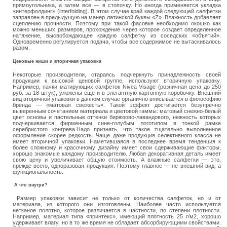
прямоугольника, а затем все — в стопочку. Но иногда применяется укладка
«интерфолдинг» (interfolding). В этом случае край каждой следующей салфетки
заправлен в предыдущую на манер латинской буквы «Z». Влажность добавляет
сцеплению прочности. Поэтому при такой фасовке необходимо окошко как
можно меньших размеров, прохождение через которое создает определенное
натяжение, высвобождающее каждую салфетку из соседских «объятий».
Одновременно регулируется подача, чтобы все содержимое не вытаскивалось
разом.
Ценовые ниши и вторичная упаковка
Некоторые производители, стараясь подчеркнуть принадлежность своей
продукции к высокой ценовой группе, используют вторичную упаковку.
Например, пачки матирующих салфеток Nivea Visage (розничная цена до 250
руб. за 18 штук), уложены еще и в элегантную картонную коробочку. Внешний
вид вторичной упаковки в данном случае органично вписывается в философию
бренда — «матовая свежесть». Такой эффект достигается безупречно
выверенным сочетанием материала и цветовой гаммы: матовый снежно-белый
цвет основы и пастельные оттенки бирюзово-лавандового, нежность которых
подчеркивается фирменным сине-голубым логотипом в тонкой рамке
серебристого конгрева.Надо признать, что такое тщательно выполненное
оформление скорее редкость. Чаще даже продукция селективного класса не
имеет вторичной упаковки. Наметившаяся в последнее время тенденция к
более сложному и красочному дизайну имеет свои сдерживающие факторы,
хорошо знакомые каждому производителю. Любая декоративная деталь имеет
свою цену и увеличивает общую стоимость. А влажные салфетки — это,
прежде всего, одноразовая продукция. Поэтому главное — не внешний вид, а
функциональность.
А что внутри?
Размер упаковки зависит не только от количества салфеток, но и от
материала, из которого они изготовлены. Наиболее часто используется
нетканое полотно, которое различается в частности, по степени плотности.
Например, материал типа «принтекс», имеющий плотность 25 г/м2, хорошо
удерживает влагу, но в то же время не обладает абсорбирующими свойствами.