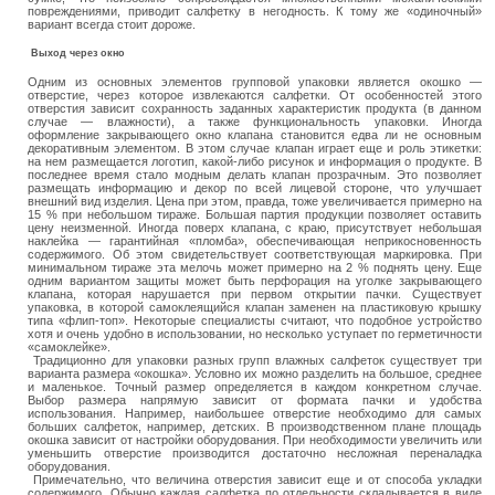
повреждениями, приводит салфетку в негодность. К тому же «одиночный»
вариант всегда стоит дороже.
Выход через окно
Одним из основных элементов групповой упаковки является окошко —
отверстие, через которое извлекаются салфетки. От особенностей этого
отверстия зависит сохранность заданных характеристик продукта (в данном
случае — влажности), а также функциональность упаковки. Иногда
оформление закрывающего окно клапана становится едва ли не основным
декоративным элементом. В этом случае клапан играет еще и роль этикетки:
на нем размещается логотип, какой-либо рисунок и информация о продукте. В
последнее время стало модным делать клапан прозрачным. Это позволяет
размещать информацию и декор по всей лицевой стороне, что улучшает
внешний вид изделия. Цена при этом, правда, тоже увеличивается примерно на
15 % при небольшом тираже. Большая партия продукции позволяет оставить
цену неизменной. Иногда поверх клапана, с краю, присутствует небольшая
наклейка — гарантийная «пломба», обеспечивающая неприкосновенность
содержимого. Об этом свидетельствует соответствующая маркировка. При
минимальном тираже эта мелочь может примерно на 2 % поднять цену. Еще
одним вариантом защиты может быть перфорация на уголке закрывающего
клапана, которая нарушается при первом открытии пачки. Существует
упаковка, в которой самоклеящийся клапан заменен на пластиковую крышку
типа «флип-топ». Некоторые специалисты считают, что подобное устройство
хотя и очень удобно в использовании, но несколько уступает по герметичности
«самоклейке».
Традиционно для упаковки разных групп влажных салфеток существует три
варианта размера «окошка». Условно их можно разделить на большое, среднее
и маленькое. Точный размер определяется в каждом конкретном случае.
Выбор размера напрямую зависит от формата пачки и удобства
использования. Например, наибольшее отверстие необходимо для самых
больших салфеток, например, детских. В производственном плане площадь
окошка зависит от настройки оборудования. При необходимости увеличить или
уменьшить отверстие производится достаточно несложная переналадка
оборудования.
Примечательно, что величина отверстия зависит еще и от способа укладки
содержимого. Обычно каждая салфетка по отдельности складывается в виде