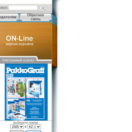
оиск
Обратная
одателям
связь
выберите номер
#