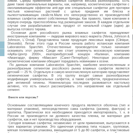
химии. Сферы применения влажных салфеток весьма разнообразны. Есть
даже такие оригинальные варианты, как, например, косметические салфетки с
омолаживающим эффектом anti-age или специальные салфетки для протирки
листьев комнатных растений с целью придания им блеска и
пылеотталкивающих свойств.Мало кто непосредственно из производителей
влажных салфеток имеет собственные бренды. Как правило, такие компании в
первую очередь приспособлены под размещение заказов. В каждом отдельном
случае они разрабатывают весь продукт от начальной стадии (идеи) до
выпуска готового тиража.
Основная доля российского рынка влажных салфеток принадлежит
иностранным компаниям — лидерам мирового масс-маркета (Nivea, Johnson &
Johnson, L`Oreal). Представлена также продукция люксовых марок (Clinique,
Sheseido). Летом этого года в России начала работу испанская компания
Laboratorios Sparchim. Отечественные производители только начинают
осваивать этот рынок. Среди них стоит упомянуть московскую компанию
«АрКа-Центр 2000», екатеринбургский концерн «Калина», компанию
«Авангард», фирму «Максан» (Санкт-Петербург). Некоторые российские
косметические компании обещают порадовать новинками к осени.
По данным компании Laboratorios Sparchim, наиболее многочисленным и
разнообразным сегментом россйского рынка влажных салфеток является
детский — 25 %. Отдельную и самую многочисленную категорию представляют
гигиенические салфетки. В эту группу входят самые разнообразные
модификации универсальных салфеток, а также салфеток, предназначенных
для интимной гигиены. Номенклатура последних развивается настолько
активно, что есть смысл рассматривать это направление как отдельный
сегмент.
Вместе или порознь?
Основными составляющими конечного продукта являются оболочка (тип и
материал упаковки), непосредственно сама салфетка (размер, фактура) и
пропитка. Практически все необходимое приходится импортировать, т. к. в
России не производится ни должного качества пленка, ни материал для
салфеток, как и нет производства оборудования.
Сегодня влажные салфетки, независимо от цели применения, выпускаются в
трех вариантах упаковки. Это одиночная упаковка типа «саше», групповая,
мягкая полимерная упаковка, вмещающая от 5 до 80 салфеток, и пластиковые