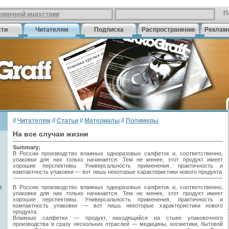
П
ковочной индустрии
сти
Читателям
Подписка
Распространение
Реклам
//
Читателям
//
Статьи
//
Материалы
//
Полимеры
На все случаи жизни
Summary:
В России производство влажных одноразовых салфеток и, соответственно,
упаковки для них только начинается. Тем не менее, этот продукт имеет
хорошие перспективы. Универсальность применения, практичность и
компактность упаковки — вот лишь некоторые характеристики нового продукта
а
В России производство влажных одноразовых салфеток и, соответственно,
упаковки для них только начинается. Тем не менее, этот продукт имеет
хорошие перспективы. Универсальность применения, практичность и
компактность упаковки — вот лишь некоторые характеристики нового
продукта.
Влажные салфетки — продукт, находящийся на стыке упаковочного
производства и сразу нескольких отраслей — медицины, косметики, бытовой