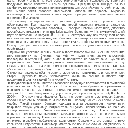
банки, рассчитанные на еще более многочисленное содержимое. Баночная
продукция также является и самой дешевой. Средняя цена 100 руб. за 150
салфеток, вероятно, весьма привлекательна для российского потребителя, так
как именно такая фасовка пользуется наибольшим спросом. Мировые
производители в последнее время отдают предпочтение групповой мягкой
полимерной упаковке.
«Производство одиночной и групповой упаковки требует разных типов
оборудования. Как правило, для групповой упаковки влажных салфеток
используется двухслойная оболочка, — говорит Евгений Мартынов, директор
российского представительства Laboratorios Sparchim. — На внутренний слой
идет полиэтилен, на наружный — ПЭТ. В некоторых случаях требуются более
высокие барьерные качества для оболочки. Например, в салфетках для мытья
окон. Тогда в упаковке присутствует еще и PVDC-слой, выполняющий эту роль.
Иногда для дополнительной защиты применяется специальный слой с анти-УФ
свойствами.
Одиночная упаковка «саше» также бывает многослойной. Внешние покрытие
изготавливается из бумаги, под ней — полиэтилен, затем алюминий;
последний, внутренний, слой снова выполняется из полиэтилена. Бумажное
покрытие может быть самым разным: мелованным, ламинированным и т. д.
Полиэтилен, как правило, является обязательным элементом, так как
обеспечивает запайку».Существуют также различные варианты запайки.
Одиночная упаковка обычно запечатывается по периметру или только с трех
сторон. Групповые пачки запаиваются лишь по торцам и имеют еще
продольный шов на задней (или нижней) стенке.
В подавляющем большинстве импортная продукция поставляется в групповой
упаковке — от 15 до 150 штук. «При всем разнообразии ассортимента и
высоком качестве импортная продукция имеет некоторые недостатки, —
говорит Наталия Кондратьева, управляющий торговым домом «АрКа-Центр
2000». — Это групповая фасовка. Пачки, не говоря уже о пластиковых банках,
довольно объемны, занимают много места. Поэтому носить их собой не очень
удобно. Такой вариант больше подходит для автовладельцев. Кроме того,
вскрывая такую упаковку, потребитель вынужден использовать ее всю до
определенного срока. Иначе салфетки просто высохнут. Наша компания
выпускает одноразовые салфетки, каждая из которых имеет индивидуальную
герметичную упаковку. К тому же они продаются в россыпь, поэтому покупать
их можно в любом необходимом количестве. Однако у этого варианта тоже
есть свои недостатки. Например, длительное ношение одиночной упаковки в
сумке, что неизбежно сопровождается множественными механическими