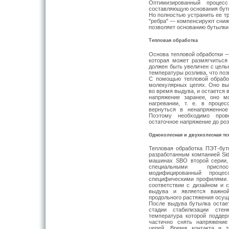
Оптимизированный процес
составляющую основания буты
Но полностью устранить ее т
"ребра" — компенсируют сниж
позволяет основанию бутылк
Тепловая обработка
Основа тепловой обработки
которая может размягчиться
должен быть увеличен с цель
температуры розлива, что по
С помощью тепловой обрабо
молекулярных цепях. Оно в
во время выдува, и остается 
напряжение заранее, оно м
нагревании, т. е. в проце
вернуться в ненапряженное
Поэтому необходимо прове
остаточное напряжение до роз
Одноколесная и двухколесная те
Тепловая обработка ПЭТ-бут
разработанным компанией Sid
машинах SBO второй серии,
специальными приспос
модифицированный проце
специфическими профилями.
соответствии с дизайном и 
выдува и является важной
продольного растяжения осущ
После выдува бутылка остае
стадии стабилизации сте
температура которой поддер
частично снять напряжение
цепей. Время контакта и т