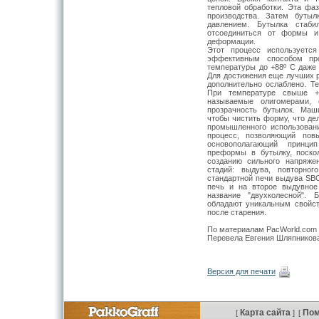
тепловой обработки. Эта фа
производства. Затем бутыл
давлением. Бутылка стаби
отсоединиться от формы и
деформации.
Этот процесс используется
эффективным способом про
температуры до +88º С даже 
Для достижения еще лучших р
дополнительно ослаблено. 
При температуре свыше +
называемые олигомерами,
прозрачность бутылок. Маш
чтобы чистить форму, что де
промышленного использовани
процесс, позволяющий повы
основополагающий принц
преформы в бутылку, поско
созданию сильного напряже
стадий: выдува, повторно
стандартной печи выдува SBO
печь и на второе выдувное 
название "двухколесной". 
обладают уникальным свойс
после старения.
По материалам PacWorld.com
Перевела Евгения Шляпников
Версия для печати
Карта сайта
По
[
]
[