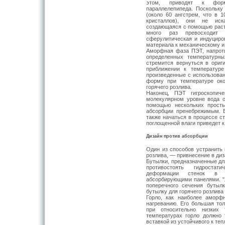
этом, приводят к форм
параллелепипеда. Поскольк
(около 60 ангстрем, что в 
кристаллов), они не иска
создающаяся с помощью растя
много раз превосходит 
сферулитическая и индуциро
материала к механическому и
Аморфная фаза ПЭТ, напроти
определенных температурны
стремится вернуться в ори
приближении к температуре
произведенные с использован
форму при температуре око
горячего розлива.
Наконец, ПЭТ гигроскопиче
молекулярном уровне вода 
помощью нескольких прост
абсорбции пренебрежимым. 
также начаться в процессе с
поглощенной влаги приведет 
Дизайн против абсорбции
Один из способов устранить 
розлива, — привнесение в ди
Бутылки, предназначенные дл
противостоять гидроста
деформации стенок в р
абсорбирующими панелями. "Л
поперечного сечения бутыл
бутылку для горячего розлива
Горло, как наиболее аморф
нагреванию. Его большая то
при относительно низких 
температурах горло должно 
вставкой из устойчивого к те