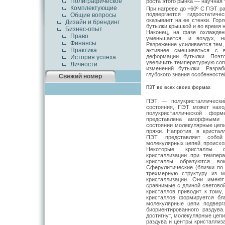
Полиграфическое
роста этого рынка — научная 
Комплектующие
При нагреве до +60º
C ПЭТ ра
подвергается гидростатич
Общие вопросы
оказывает на ее стенки. Гор
Дизайн и брендинг
бутылки крышкой и во время н
Бизнес-опыт
Наконец, на фазе охлажден
Право
уменьшается, и воздух, н
Финансы
Разрежение усиливается тем,
Практика
активнее смешиваться с 
деформации бутылки. Поэт
История успеха
увеличить температурную соп
Личности
изменений бутылки. Разраб
глубокого знания особенност
Свежий номер
ПЭТ во всех своих формах
ПЭТ — полукристаллический
состояния, ПЭТ может нахо
полукристаллической фо
представлена аморфными
состоянии молекулярные цепи
пряжи. Напротив, в кристал
ПЭТ представляет собой
молекулярных цепей, происхо
Некоторые кристаллы ф
кристаллизации при темпер
кристаллы образуются вок
Сферулитические (близки по
трехмерную структуру из м
кристаллизации. Они имеют
сравнимые с длиной светово
кристаллов приводит к тому,
кристаллов формируется бла
молекулярные цепи подверг
биориентированного раздув
достигнут, молекулярные цеп
раздува и центры кристаллиз