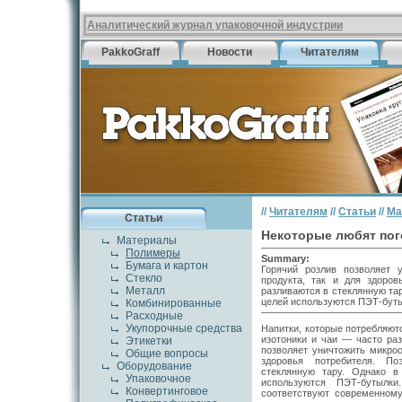
Аналитический журнал упаковочной индустрии
PakkoGraff
Новости
Читателям
//
Читателям
//
Статьи
//
Ма
Статьи
Некоторые любят пог
Материалы
Полимеры
Summary:
Бумага и картон
Горячий розлив позволяет 
Стекло
продукта, так и для здоров
Металл
разливаются в стеклянную та
целей используются ПЭТ-буты
Комбинированные
Расходные
Укупорочные средства
Напитки, которые потребляют
изотоники и чаи — часто раз
Этикетки
позволяет уничтожить микроо
Общие вопросы
здоровья потребителя. По
Оборудование
стеклянную тару. Однако 
Упаковочное
используются ПЭТ-бутылк
Конвертинговое
соответствуют современному