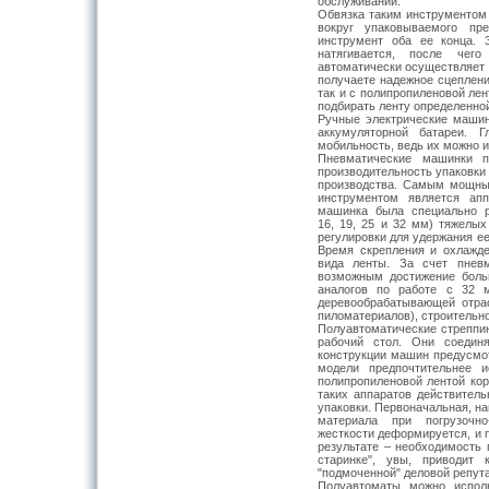
обслуживании.
Обвязка таким инструментом
вокруг упаковываемого пр
инструмент оба ее конца.
натягивается, после чег
автоматически осуществляет с
получаете надежное сцеплени
так и с полипропиленовой лен
подбирать ленту определенно
Ручные электрические машинк
аккумуляторной батареи. 
мобильность, ведь их можно 
Пневматические машинки п
производительность упаковк
производства. Самым мощн
инструментом является а
машинка была специально р
16, 19, 25 и 32 мм) тяжелы
регулировки для удержания ее
Время скрепления и охлажде
вида ленты. За счет пневм
возможным достижение боль
аналогов по работе с 32 
деревообрабатывающей отра
пиломатериалов), строительно
Полуавтоматические стреппи
рабочий стол. Они соедин
конструкции машин предусмо
модели предпочтительнее и
полипропиленовой лентой коро
таких аппаратов действитель
упаковки. Первоначальная, н
материала при погрузочно
жесткости деформируется, и 
результате – необходимость 
старинке", увы, приводит 
"подмоченной" деловой репут
Полуавтоматы можно исполь