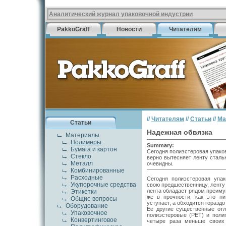
Аналитический журнал упаковочной индустрии
PakkoGraff
Новости
Читателям
//
Читателям
//
Статьи
//
Ма
Статьи
Надежная обвязка
Материалы
Полимеры
Summary:
Бумага и картон
Сегодня полиэстеровая упако
Стекло
верно вытесняет ленту сталь
Металл
очевидны.
Комбинированные
Расходные
Сегодня полиэстеровая упа
Укупорочные средства
свою предшественницу, ленту
лента обладает рядом преимущ
Этикетки
же в прочности, как это ни
Общие вопросы
уступает, а обходится горазд
Оборудование
Ее другие существенные отл
Упаковочное
полиэстеровые (РЕТ) и поли
Конвертинговое
четыре раза меньше своих 