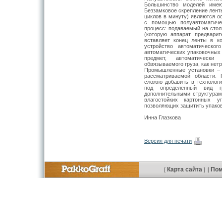
Большинство моделей имею
Беззамковое скрепление ленты
циклов в минуту) являются о
с помощью полуавтоматиче
процесс: подаваемый на стол
(которую аппарат предвари
вставляет конец ленты в к
устройство автоматическог
автоматических упаковочных 
предмет, автоматически
обвязываемого груза, как нетр
Промышленные установки – 
рассматриваемой области.
сложно добавить в технолог
под определенный вид г
дополнительными структурам
влагостойких картонных 
позволяющих защитить упаков
Инна Глазкова
Версия для печати
Карта сайта
По
[
]
[