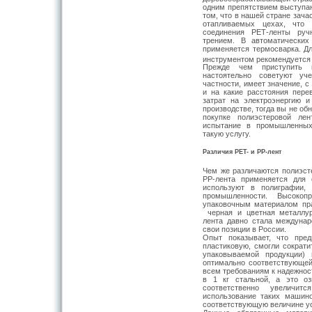
одним препятствием выступаю
том, что в нашей стране зач
отапливаемых цехах, что 
соединения РЕТ-ленты руч
трением. В автоматически
применяется термосварка. Д
инструментом рекомендуется
Прежде чем приступить к
настоятельно советуют уч
частности, имеет значение, с
и на какие расстояния перев
затрат на электроэнергию и
производстве, тогда вы не обн
покупке полиэстеровой ле
испытание в промышленных
такую услугу.
Различия PET- и PP-лент
Чем же различаются полиэст
РР-лента применяется для 
используют в полиграфии,
промышленности. Высоко
упаковочным материалом пр
черная и цветная металлур
лента давно стала междуна
свои позиции в России.
Опыт показывает, что пре
пластиковую, смогли сократи
упаковываемой продукции)
оптимально соответствующей
всем требованиям к надежност
в 1 кг стальной, а это оз
соответственно увеличи
использование таких машино
соответствующую величине ус