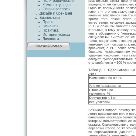
Полиграфическое
пластиковая лента практич
материалу, как бы сильно его 
Комплектующие
Одно из преимуществ полиэс
Общие вопросы
память, что очень важно при с
Дизайн и брендинг
наличие эластичной памяти п
Бизнес-опыт
Кроме того, такая лента 
Право
естественно, не может заржа
Финансы
РЕТ- и РР-ленты являются б
стальные, к тому же получить
Практика
чем в обращении с "железкам
История успеха
специалисты считают ее отн
Личности
такое, представим стоящие др
упакован при помощи стально
Свежий номер
провиснет, а РЕТ-лента оста
большим коэффициентом упр
ударным нагрузкам, чем стал
следует руководствоваться
стальной ленты = 100 % прочн
Таблица 1.
Сравнительные 
лент
Наименование ленты
Усилие на разрыв, кг
Относительное
удлинение, %
Количество в 1 кг
Вес упаковки
Возникает вопрос: почему же
ленте предприятия вняли нов
банальной неосведомленности
которым полиэстеровая лент
скажем, Скандинавские стран
перевозки грузов по железной
их сорокалетнюю давность.
деревообрабатывающей отрасл