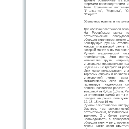
Данные обвязочные матери
фирмами-производителями из
Азии. Крупнейшие поставщ
"Италматик", "Мерпаса", "
"Фэджет".
Обвязочные машины и инструме
Для обвязки пластиковой лен
На Российском рынке на
автоматическое оборуд
оборудование представлено ф
Конструкция ручных стрепп
концов пластиковой ленты 
который может быть механиче
Ручной механический инс
пломбираторы. Этот инстр
количества груза, наприм
упаковщики сравнительно нед
надежны и не требуют от раб
Ими легко пользоваться, упа
торговых фирмах и на частны
упаковочной ленты таки
металлических скоб или з
гарантирует надежность с
обвязки позволяют работать 
толщиной от 0,4 до 1,0 мм. 
из стоимости самой ленты и
сегодня на рынке пользуют
12, 13, 15 или 16 мм.
Ручной электрический инстру
быстрее, чем механически
автоматически, беззамковым 
трением. Это более эконо
необходимость в приобрете
оборудования – регулируемая
ленты. Также стоит отметит