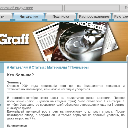
П
ковочной индустрии
сти
Читателям
Подписка
Распространение
Реклам
//
Читателям
//
Статьи
//
Материалы
//
Полимеры
Кто больше?
Summary:
Осенью 2004 года произошёл рост цен на большинство товарных и
технических полимеров, чём можно наглядно убедиться.
В сентябре-октябре этого цены на полиэтилен резко возросли. Первое
повышение (плюс 5 центов на каждый фунт) было объявлено 1 сентября. 1
а
октября большинство производителей объявили о повышении еще на 6 центов
с каждого фунта.
Важнейшей причиной роста цен на полиэтилен стал рост спроса. После
некоторого спада, в августе он не только вернулся на прежний уровень, но
даже вырос на 7 %.
Полипропилен