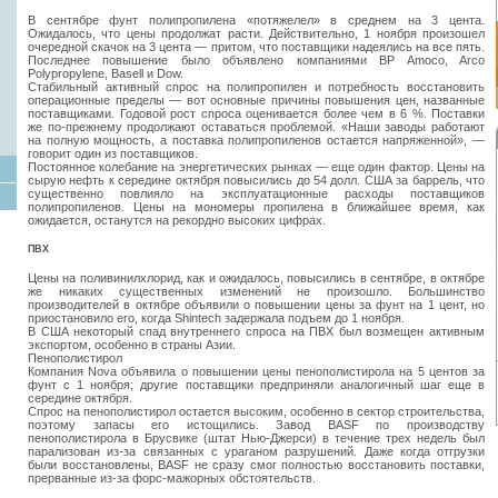
В сентябре фунт полипропилена «потяжелел» в среднем на 3 цента.
Ожидалось, что цены продолжат расти. Действительно, 1 ноября произошел
очередной скачок на 3 цента — притом, что поставщики надеялись на все пять.
Последнее повышение было объявлено компаниями BP Amoco, Arco
Polypropylene, Basell и Dow.
Стабильный активный спрос на полипропилен и потребность восстановить
операционные пределы — вот основные причины повышения цен, названные
поставщиками. Годовой рост спроса оценивается более чем в 6 %. Поставки
же по-прежнему продолжают оставаться проблемой. «Наши заводы работают
на полную мощность, а поставка полипропиленов остается напряженной», —
говорит один из поставщиков.
Постоянное колебание на энергетических рынках — еще один фактор. Цены на
сырую нефть к середине октября повысились до 54 долл. США за баррель, что
существенно повлияло на эксплуатационные расходы поставщиков
полипропиленов. Цены на мономеры пропилена в ближайшее время, как
ожидается, останутся на рекордно высоких цифрах.
ПВХ
Цены на поливинилхлорид, как и ожидалось, повысились в сентябре, в октябре
же никаких существенных изменений не произошло. Большинство
производителей в октябре объявили о повышении цены за фунт на 1 цент, но
приостановило его, когда Shintech задержала подъем до 1 ноября.
В США некоторый спад внутреннего спроса на ПВХ был возмещен активным
экспортом, особенно в страны Азии.
Пенополистирол
Компания Nova объявила о повышении цены пенополистирола на 5 центов за
фунт с 1 ноября; другие поставщики предприняли аналогичный шаг еще в
середине октября.
Спрос на пенополистирол остается высоким, особенно в сектор строительства,
поэтому запасы его истощились. Завод BASF по производству
пенополистирола в Брусвике (штат Нью-Джерси) в течение трех недель был
парализован из-за связанных с ураганом разрушений. Даже когда отгрузки
были восстановлены, BASF не сразу смог полностью восстановить поставки,
прерванные из-за форс-мажорных обстоятельств.