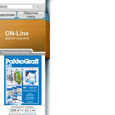
оиск
Обратная
одателям
связь
выберите номер
#