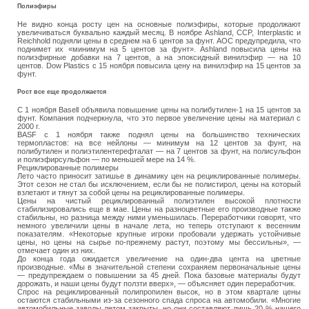
Полиэфиры
Не видно конца росту цен на основные полиэфиры, которые продолжают
увеличиваться буквально каждый месяц. В ноябре Ashland, CCP, Interplastic и
Reichhold подняли цены в среднем на 6 центов за фунт. AOC предупредила, что
поднимет их «минимум на 5 центов за фунт». Ashland повысила цены на
полиэфирные добавки на 7 центов, а на эпоксидный винилэфир — на 10
центов. Dow Plastics с 15 ноября повысила цену на винилэфир на 15 центов за
фунт.
Рост все еще продолжается
С 1 ноября Basell объявила повышение цены на полибутилен-1 на 15 центов за
фунт. Компания подчеркнула, что это первое увеличение цены на материал с
2000 г.
BASF с 1 ноября также поднял цены на большинство технических
термопластов: на все нейлоны — минимум на 12 центов за фунт, на
полибутилен и полиэтилентерефталат — на 7 центов за фунт, на полисульфон
и полиэфирсульфон — по меньшей мере на 14 %.
Рециклированные полимеры
Лето часто приносит затишье в динамику цен на рециклированные полимеры.
Этот сезон не стал бы исключением, если бы не полистирол, цены на который
взлетают и тянут за собой цены на рециклированные полимеры.
Цены на чистый рециклированный полиэтилен высокой плотности
стабилизировались еще в мае. Цены на разноцветные его производные также
стабильны, но разница между ними уменьшилась. Переработчики говорят, что
немного увеличили цены в начале лета, но теперь отступают к весенним
показателям. «Некоторые крупные игроки пробовали удержать устойчивые
цены, но цены на сырье по-прежнему растут, поэтому мы бессильны», —
отмечает один из них.
До конца года ожидается увеличение на один-два цента на цветные
производные. «Мы в значительной степени сохраняем первоначальные цены
— предупреждаем о повышении за 45 дней. Пока базовые материалы будут
дорожать, и наши цены будут ползти вверх», — объясняет один переработчик.
Спрос на рециклированный полипропилен высок, но в этом квартале цены
остаются стабильными из-за сезонного спада спроса на автомобили. «Многие
автомобильные заводы летом закрыты, но они составляют лишь 20 % нашего