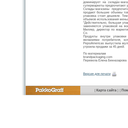
доминирует на складах-маг
супермаркеты предпочитают у
Склады-магазины предпочит
продают большие объемы това
упаковка стоит дешевле. Тем
объемов использования мень
"Действительно, большая упа
заменяются упаковкой на во
Миллер, директор по маркети
Co.
Продукты внутри упаковки
желаниями потребителя, ко
PepsiAmericas выпустила мул
утроила продажи за 45 дней.
По материалам
brandpackaging.com
Перевела Елена Бекназарова
Версия для печати
Карта сайта
По
[
]
[