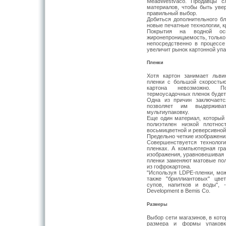
MeadWestvaco. Продавцы сл
материалов, чтобы быть увер
правильный выбор.
Добиться дополнительного бл
новые печатные технологии, к
Покрытия на водной осн
жиронепроницаемость, только
непосредственно в процессе
увеличит рынок картонной упа
Пленки
Хотя картон занимает льви
пленки с большой скорость
картона невозможно. П
термоусадочных пленок будет 
Одна из причин заключаетс
позволяет им выдержива
мультиупаковку.
Еще один материал, который 
полиэтилен низкой плотно
восьмицветной и реверсивной
Предельно четкие изображени
Совершенствуется технолог
пленках. А компьютерная гра
изображения, уравновешивая 
пленки заменяют матовые пол
из гофрокартона.
"Используя LDPE-пленки, мож
также "бриллиантовых" цве
супов, напитков и воды", 
Development в Bemis Co.
Размеры
Выбор сети магазинов, в кот
размера и формы упаковк