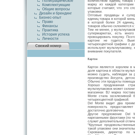
Полиграфическое
количеством единиц товара 
марку из каждой категории 
Комплектующие
которые считают, что это с
Общие вопросы
упаковки.
Дизайн и брендинг
Оптовые продавцы и супер
Бизнес-опыт
единиц товара в которой мен
Право
в которой более 24 единиц
Финансы
товаров обычно склоняются к 
Тем не менее, у мультиупаков
Практика
супермаркетах, есть мног
История успеха
провоцировать покупку. Поэт
Личности
картоне не годится. Выиг
четырехцветной графики с до
Свежий номер
используют мультиупаковку, 
внимание покупателя.
Картон
Картон является королем в 
доля картона в области мульт
можно судить, наблюдая за 
производство йогурта, детс
Обычно эти продукты помещаю
Хорошо продуманная стр
мультиупаковок может склони
магазинах BJ марка постав
Monte стала эксклюзивной 
четырехцветной графикой.
Del Monte видит два преим
поверхность предоставляе
достаточно долговечна.
Другое предложение Del M
нарезанными фруктами (по че
служит дополнительной отличи
"Крупные продовольственные
такой упаковке они значител
Скрованек, директор по м