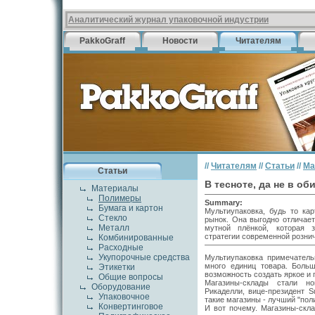
Аналитический журнал упаковочной индустрии
PakkoGraff
Новости
Читателям
//
Читателям
//
Статьи
//
Ма
Статьи
В тесноте, да не в об
Материалы
Полимеры
Summary:
Бумага и картон
Мультиупаковка, будь то ка
Стекло
рынок. Она выгодно отличает
Металл
мутной плёнкой, которая з
стратегии современной рознич
Комбинированные
Расходные
Укупорочные средства
Мультиупаковка примечатель
много единиц товара. Боль
Этикетки
возможность создать яркое и
Общие вопросы
Магазины-склады стали но
Оборудование
Рикаделли, вице-президент S
Упаковочное
такие магазины - лучший "пол
Конвертинговое
И вот почему. Магазины-скл