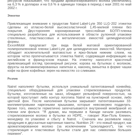
ресурсов показывают, что продажи ароматизированного молока увеличились
на 6,3 % в долларах и на 0,6 % в единицах товара в период с мая 2001 по май
2002 г.
Этикетки
Привлекающие внимание к продуктам Natrel Label-Lyte 350 LLG-202 этикетки
сделаны из атласно-белой высокоэластичной 1,45-милной пленки без
покрытия. Двусторонняя коронированная трехслойная БОПП-пленка
специально разработана для использования в области рулонной упаковки
стеклянных, пластмассовых и металлических емкостей цилиндрической
формы.
ExxonMobil предлагает три вида белой матовой ориентированной
полипропиленовой пленки Label-Lyte для цилиндрических емкостей. Материал
обладает исключительной матовостью и ярко-белым нижним слоем, на
котором четко пропечатывается этикетка Natrel, содержащая информацию на
английском и французском языках. На этикетку наносится красочный
привлекающий взгляд трехмерный рисунок: корова на бутылках с молоком,
фрукты на витаминизированных напитках и, наконец, виньетка в форме чашки
кофе на фоне кофейных зерен на емкостях со сливками.
Розлив
Natrel наполняет бутылки, используя уникальный патентованный конвейер,
специально оборудованный для упаковки стерилизованных продуктов.
Бутылки, изготовленные на заказ, обладают рельефной поверхностью, на
которой проступает либо контур логотипа Natrel на пунктирной основе, либо
цветной фон. После наполнения бутылки закрывают патентованными 33-
миллиметровыми нарезными крышками, которые невозможно подделать.
Кроме того, емкости герметично запечатываются внутренней мембраной из
пленки или фольги. "Я думаю, мы первыми в Канаде начали разливать
стерилизованное молоко в бутылки из HDPE, - говорит Жан-Поль Клемен,
менеджер по упаковке и сбыту в Natrel. - Сначала мы разливали нашу
продукцию в двускатные картонные пакеты. Nutrition 24 - это новый продукт, как
ароматизированное молоко (за исключением "шоколадного"), так что
стерилизация и пластиковые бутылки стали для нас символами больших
перемен".