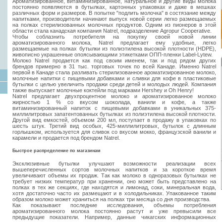
Ароматизированное, витаминизированное, натуральное и другие виды молока
постоянно появляются в бутылках, картонных упаковках и даже в мешках
различных форм и размеров. В попытке "подлить молочка" в состязание между
напитками, производители начинают выпуск новой серии легко размещаемых
на полках стерилизованных молочных продуктов. Одним из пионеров в этой
области стала канадская компания Natrel, подразделение Agropur Cooperative.
Чтобы соблазнить потребителя на покупку своей новой линии
ароматизированного молока, Natrel предлагает ему удобные, легко
размещаемые на полках бутылки из полиэтилена высокой плотности (HDPE),
живописно украшенные опоясывающими этикетками ОПП-пленки Label-Lytew.
Молоко Natrel продается как под своим именем, так и под рядом других
брендов примерно в 31 тыс. торговых точек по всей Канаде. Именно Natrel
первой в Канаде стала разливать стерилизованное ароматизированное молоко,
молочные напитки с пищевыми добавками и сливки для кофе в пластиковые
бутылки с целью увеличить продажи среди детей и молодых людей. Компания
также выпускает молочные коктейли под марками Hershey и Oh Henry!
Natrel предлагает двухпроцентное молоко и ароматизированное молоко
жирностью 1 % со вкусом шоколада, ванили и кофе, а также
витаминизированный напиток с пищевыми добавками в уникальных 375-
миллилитровых запатентованных бутылках из полиэтилена высокой плотности.
Другой вид емкостей, объемом 200 мл, поступает в продажу в упаковках по
шесть штук. Третий вид особых, 425-миллилитровых, бутылок с длинным
горлышком, используется для сливок со вкусом мокко, французской ванили и
карамели и продается под брендом Natrel.
Быстрое распределение по магазинам
Эксклюзивные бутылки улучшают возможности реализации всех
вышеперечисленных сортов молочных напитков и за короткое время
увеличивают объемы их продаж. Так как молоко в одноразовых бутылках не
требует низких температур при хранении, оно может быть представлено на
полках в тех же секциях, где находятся и лимонад, соки, минеральная вода,
хотя достаточно часто их размещают и в холодильниках. Упакованное таким
образом молоко может храниться на полках три месяца со дня производства.
Как показывают последние исследования, объемы потребления
ароматизированного молока постоянно растут и уже превысили все
предыдущие показатели. Например, данные чикагских информационных