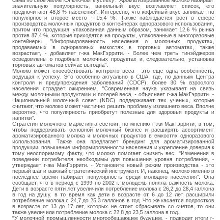
сама по себе является ключом к успеху: "Ароматизированное молоко набирает
значительную популярность, ванильный вкус возглавляет список, его
предпочитают 48,8 % населения". Интересно, что кофейный вкус занимает по
популярности второе место - 15,4 %. Также наблюдается рост в сфере
производства молочных продуктов в контейнерах одноразового использования,
притом что продукция, упакованная данным образом, занимает 12,6 % рынка
против 87,4 %, которые приходятся на продукты, упакованные в многоразовые
контейнеры. "Информированность населения о молочных продуктах,
продаваемых в одноразовых емкостях в торговых автоматах, также
возрастает, - добавляет г-жа МакГэррити. - Более чем треть тинэйджеров
осведомлены о подобных молочных продуктах и, следовательно, установка
торговых автоматов сейчас выгодна".
Молоко может способствовать контролю веса - это еще одна особенность,
ведущая к успеху. Это особенно актуально в США, где, по данным Центра
контроля и предупреждения заболеваний (CDCP), более 30 % взрослого
населения страдает ожирением. "Современная наука указывает на связь
между молочными продуктами и потерей веса, - объясняет г-жа МакГэррити. -
Национальный молочный совет (NDC) поддерживает тех ученых, которые
считают, что молоко может частично решить проблему излишнего веса. Вполне
вероятно, что популярность приобретут полезные для здоровья продукты и
напитки".
Стратегия молочного маркетинга состоит, по мнению г-жи МакГэррити, в том,
чтобы поддерживать основной молочный бизнес и расширять ассортимент
ароматизированного молока и молочных продуктов в емкостях одноразового
использования. Также она предлагает брендинг для ароматизированной
продукции, повышение информированности населения и укрепление доверия к
тому неоспоримому факту, что молоко помогает снизить вес. "Изменения в
поведении потребителя необходимы для повышения уровня потребления, -
утверждает г-жа МакГэррити. - Установите новый режим производства - это
первый шаг и важный стратегический инструмент. И, наконец, молоко именно в
последнее время набирает популярность среди молодого населения". Она
сообщает, что в период с 1999 по 2002 г. молодежь поняла важность молока.
Дети в возрасте пяти лет увеличили потребление молока с 26,2 до 28,4 галлона
в год на душу, в то время как дети в возрасте от 6 до 12 лет расширили
потребление молока с 24,7 до 25,3 галлонов в год. Что же касается подростков
в возрасте от 13 до 17 лет, которых не стоит сбрасывать со счетов, то они
также увеличили потребление молока с 22,8 до 23,5 галлона в год.
"У молочной промышленности многообещающее будущее, - подводит итоги г-