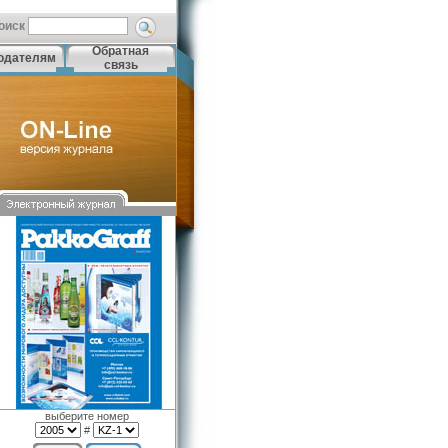
оиск
Обратная
одателям
связь
выберите номер
#