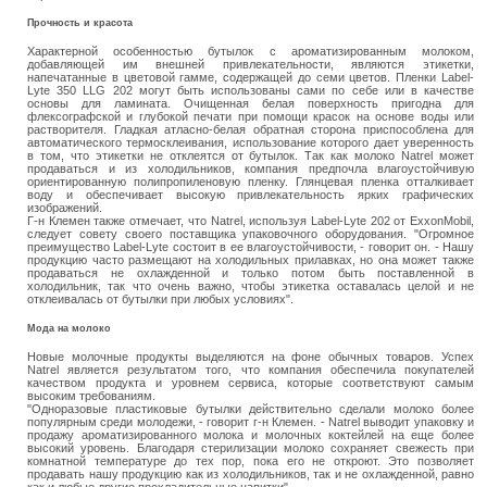
Прочность и красота
Характерной особенностью бутылок с ароматизированным молоком,
добавляющей им внешней привлекательности, являются этикетки,
напечатанные в цветовой гамме, содержащей до семи цветов. Пленки Label-
Lyte 350 LLG 202 могут быть использованы сами по себе или в качестве
основы для ламината. Очищенная белая поверхность пригодна для
флексографской и глубокой печати при помощи красок на основе воды или
растворителя. Гладкая атласно-белая обратная сторона приспособлена для
автоматического термосклеивания, использование которого дает уверенность
в том, что этикетки не отклеятся от бутылок. Так как молоко Natrel может
продаваться и из холодильников, компания предпочла влагоустойчивую
ориентированную полипропиленовую пленку. Глянцевая пленка отталкивает
воду и обеспечивает высокую привлекательность ярких графических
изображений.
Г-н Клемен также отмечает, что Natrel, используя Label-Lyte 202 от ExxonMobil,
следует совету своего поставщика упаковочного оборудования. "Огромное
преимущество Label-Lyte состоит в ее влагоустойчивости, - говорит он. - Нашу
продукцию часто размещают на холодильных прилавках, но она может также
продаваться не охлажденной и только потом быть поставленной в
холодильник, так что очень важно, чтобы этикетка оставалась целой и не
отклеивалась от бутылки при любых условиях".
Мода на молоко
Новые молочные продукты выделяются на фоне обычных товаров. Успех
Natrel является результатом того, что компания обеспечила покупателей
качеством продукта и уровнем сервиса, которые соответствуют самым
высоким требованиям.
"Одноразовые пластиковые бутылки действительно сделали молоко более
популярным среди молодежи, - говорит г-н Клемен. - Natrel выводит упаковку и
продажу ароматизированного молока и молочных коктейлей на еще более
высокий уровень. Благодаря стерилизации молоко сохраняет свежесть при
комнатной температуре до тех пор, пока его не откроют. Это позволяет
продавать нашу продукцию как из холодильников, так и не охлажденной, равно
как и любые другие прохладительные напитки".