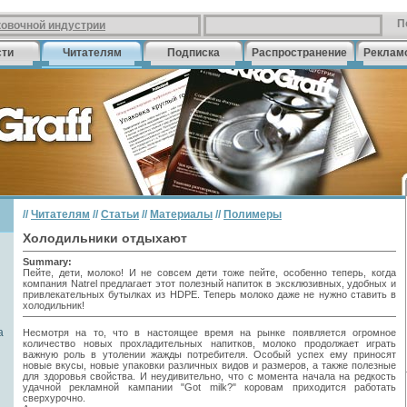
П
ковочной индустрии
сти
Читателям
Подписка
Распространение
Реклам
//
Читателям
//
Статьи
//
Материалы
//
Полимеры
Холодильники отдыхают
Summary:
Пейте, дети, молоко! И не совсем дети тоже пейте, особенно теперь, когда
компания Natrel предлагает этот полезный напиток в эксклюзивных, удобных и
привлекательных бутылках из HDPE. Теперь молоко даже не нужно ставить в
холодильник!
а
Несмотря на то, что в настоящее время на рынке появляется огромное
количество новых прохладительных напитков, молоко продолжает играть
важную роль в утолении жажды потребителя. Особый успех ему приносят
новые вкусы, новые упаковки различных видов и размеров, а также полезные
для здоровья свойства. И неудивительно, что с момента начала на редкость
удачной рекламной кампании "Got milk?" коровам приходится работать
сверхурочно.