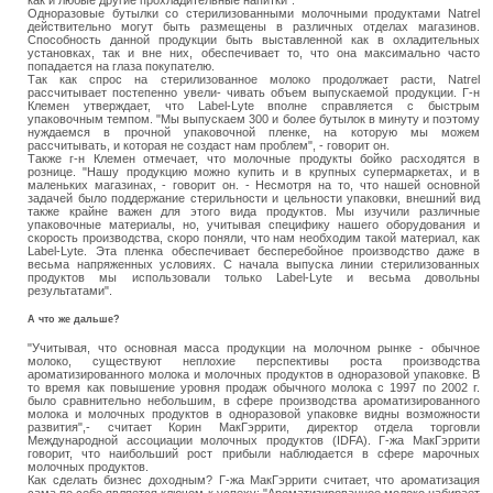
Одноразовые бутылки со стерилизованными молочными продуктами Natrel
действительно могут быть размещены в различных отделах магазинов.
Способность данной продукции быть выставленной как в охладительных
установках, так и вне них, обеспечивает то, что она максимально часто
попадается на глаза покупателю.
Так как спрос на стерилизованное молоко продолжает расти, Natrel
рассчитывает постепенно увели- чивать объем выпускаемой продукции. Г-н
Клемен утверждает, что Label-Lyte вполне справляется с быстрым
упаковочным темпом. "Мы выпускаем 300 и более бутылок в минуту и поэтому
нуждаемся в прочной упаковочной пленке, на которую мы можем
рассчитывать, и которая не создаст нам проблем", - говорит он.
Также г-н Клемен отмечает, что молочные продукты бойко расходятся в
рознице. "Нашу продукцию можно купить и в крупных супермаркетах, и в
маленьких магазинах, - говорит он. - Несмотря на то, что нашей основной
задачей было поддержание стерильности и цельности упаковки, внешний вид
также крайне важен для этого вида продуктов. Мы изучили различные
упаковочные материалы, но, учитывая специфику нашего оборудования и
скорость производства, скоро поняли, что нам необходим такой материал, как
Label-Lyte. Эта пленка обеспечивает бесперебойное производство даже в
весьма напряженных условиях. С начала выпуска линии стерилизованных
продуктов мы использовали только Label-Lyte и весьма довольны
результатами".
А что же дальше?
"Учитывая, что основная масса продукции на молочном рынке - обычное
молоко, существуют неплохие перспективы роста производства
ароматизированного молока и молочных продуктов в одноразовой упаковке. В
то время как повышение уровня продаж обычного молока с 1997 по 2002 г.
было сравнительно небольшим, в сфере производства ароматизированного
молока и молочных продуктов в одноразовой упаковке видны возможности
развития",- считает Корин МакГэррити, директор отдела торговли
Международной ассоциации молочных продуктов (IDFA). Г-жа МакГэррити
говорит, что наибольший рост прибыли наблюдается в сфере марочных
молочных продуктов.
Как сделать бизнес доходным? Г-жа МакГэррити считает, что ароматизация