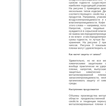
сроком годности существуе
наиболее подходящий упаков
На рисунке 1 приведена диа
нескольких типов изделия. Д
соответствующего свойства 
продуктов. Например, упаков
воздухонепроницаемости и 
влагонепроницаемости. Кофе
этого слова — например, пото
Напротив, сухие пищевые
нуждаются в серьезной влаго
не важна кислородонепроница
и во влаго- и кислородонепро
срока годности, то лучше бы
хранения. На рисунке 2 пр
чипсов. Рисунок 3 показыв
пленки могут удовлетворить 
Как насчет защиты от запаха?
Удивительно, но не все м
химическими защитными с
вообще практически не уде
пленки, напротив, выпуска
защитных химических с
металлизированной пл
запахонепроницаемости, нео
организовать защиту от хи
среды.
Наступление продолжается
Объемы производства металл
области продовольственной
свойств и тенденции перехо
металлизированные пленки 