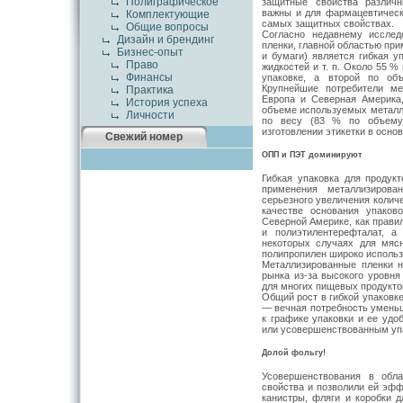
Полиграфическое
защитные свойства различ
важны и для фармацевтическо
Комплектующие
самых защитных свойствах.
Общие вопросы
Согласно недавнему исслед
Дизайн и брендинг
пленки, главной областью пр
Бизнес-опыт
и бумаги) является гибкая уп
Право
жидкостей и т. п. Около 55 
Финансы
упаковке, а второй по об
Крупнейшие потребители м
Практика
Европа и Северная Америка
История успеха
объеме используемых металл
Личности
по весу (83 % по объему
изготовлении этикетки в осно
Свежий номер
ОПП и ПЭТ доминируют
Гибкая упаковка для продук
применения металлизирова
серьезного увеличения количе
качестве основания упаков
Северной Америке, как прави
и полиэтилентерефталат, а
некоторых случаях для мяс
полипропилен широко использ
Металлизированные пленки 
рынка из-за высокого уровня
для многих пищевых продукто
Общий рост в гибкой упаковк
— вечная потребность уменьш
к графике упаковки и ее удо
или усовершенствованным уп
Долой фольгу!
Усовершенствования в обл
свойства и позволили ей эф
канистры, фляги и коробки 