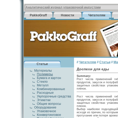
Аналитический журнал упаковочной индустрии
PakkoGraff
Новости
Читателям
//
Читателям
//
Статьи
//
Ма
Статьи
Доспехи для еды
Материалы
Полимеры
Summary:
Бумага и картон
Рост числа применений ги
Стекло
продуктов, закусок и полуфа
Металл
защитных свойствах упаковк
плёнок.
Комбинированные
Расходные
Укупорочные средства
Рост числа применений ги
продуктов, закусок и полуфа
Этикетки
защитных свойствах упаковк
Общие вопросы
пленок.
Оборудование
Выбор наиболее подходящей
Упаковочное
исходя из причин, по которы
Конвертинговое
протухание или потеря арома