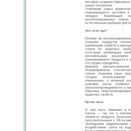
методом создания барьерных 
новые технологии.
Появление новых форматов
открывающихся застежек и 
твердую. Комбинация 
металлизированных пленок
естественным выбором для но
Чего хочет еда?
Почему же металлизированн
упаковки продуктов питан
комбинация свойств и призна
спектр ее защитных свойс
сочетания комбинации сво
рентабельным решением)
упаковываемого продукта и у
это трудно определить.
Широкое распространени
полуфабрикатов способств
пленок. Упаковка таких про
сегодня использование 
изменением, и активной уп
упаковке росли особенно
запахонепроницаемости, а та
Обычные неметаллизированн
защитных свойств.
Против света
О чем часто забывают в оп
пленок — так это о ключев
свежести продукта. Большин
чувствительными к УФ-лучам,
свободными радикальными 
воздействием света на изд
воздухонепроницаемостью, 