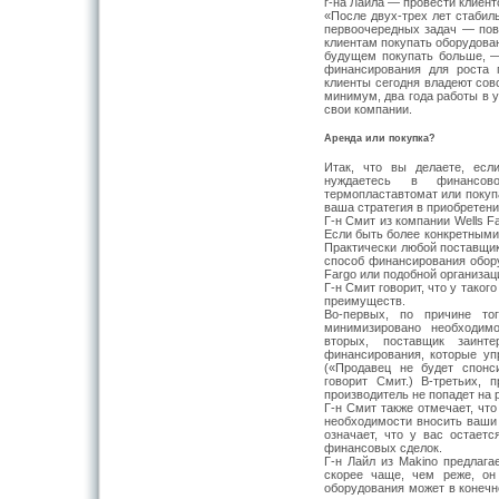
г-на Лайла — провести клиент
«После двух-трех лет стабиль
первоочередных задач — пов
клиентам покупать оборудован
будущем покупать больше, —
финансирования для роста 
клиенты сегодня владеют сов
минимум, два года работы в 
свои компании.
Аренда или покупка?
Итак, что вы делаете, есл
нуждаетесь в финансо
термопластавтомат или покупае
ваша стратегия в приобретени
Г-н Смит из компании Wells 
Если быть более конкретными
Практически любой поставщик
способ финансирования обору
Fargo или подобной организац
Г-н Смит говорит, что у тако
преимуществ.
Во-первых, по причине тог
минимизировано необходимо
вторых, поставщик заинт
финансирования, которые уп
(«Продавец не будет спонс
говорит Смит.) В-третьих, 
производитель не попадет на 
Г-н Смит также отмечает, чт
необходимости вносить ваши 
означает, что у вас остаетс
финансовых сделок.
Г-н Лайл из Makino предлага
скорее чаще, чем реже, он
оборудования может в конечн