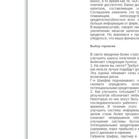
много, в то время как те, чья
платили достаточно. Банки д
капитала, составляющие у
Соглашение изменило эти п
плавающим, непосред
кредитоспособностью всех 
больше информации от фирм, 
В макромасштабе, говорят нек
увеличению запасов капита
кредитов. Но вернемся к п
убедиться, что ваша финансов
Выбор стратегии
В свете введения более стро
улучшить шансы получения кр
включает следующие пункты:
1. На каком вы свете? Требуе
как нельзя лучше подойдут дл
Эта оценка обнажает силы 
возможные риски.
Г-н Шаефер подчеркивает, ч
сможете определить ос
потенциальными кредиторами
2. Как улучшить ситуацию?
результатов обозначает любы
Некоторые из них могут быть
последовательного рабочего 
времени. В течение этого
улучшить систему информац
целом стала более прозрач
означает непрерывное обн
улучшение системы бухгал
потенциальными кредитора
(например, порог прибыли) и
рост) данными в кармане.
Габриеле Шафер, партнер в