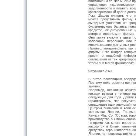
внимание на то, что многие 
управления «должник/креди
задолженности и платить вов
кратковременный долг в долг
Г-жа Шафер считает, что п
может представить фирму 
выгодным условиям от кред
бухгалтерского баланса пон
кредитов, акцентированные
которые использует фирма,
Они могут включить шаги п
колебаний персонала или 
использование доступных рес
Наконец, контролируйте, как
фирмы. Г-жа Шафер говорит,
просит о подобной информ
соглашения от тех кредиторов
чтобы они могли фиксировать 
Ситуация в Азии
В Китае поставщики оборудо
Поэтому некоторые из них пр
закупки.
Например, несколько азиат
никаких выплат в течение од
следующие два года. Другие 
гарантировать, что покупа
спрашивает один японский по
Центром внимания в Азии ост
экономики Японии. Тошима
Kawata Mfg. Co. (Осака), гов
производства в Японии снижа
то время как много инвести
находится в Китае, увеличе
средствах ограничивается и
Японии, на производстве кот