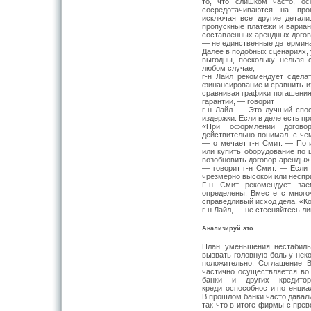
то, что слишком часто, ос
сосредотачиваются на про
исключая все другие детал
пропускные платежи и вариан
составленных арендных догов
— не единственные детермина
Далее в подобных сценариях,
выгодны, поскольку нельзя 
любом случае,
г-н Лайл рекомендует сдела
финансирование и сравнить их
сравнивая графики погашения.
гарантии, — говорит
г-н Лайл. — Это лучший спос
издержки. Если в деле есть п
«При оформлении догово
действительно понимал, с чем
— отмечает г-н Смит. — По 
или купить оборудование по 
возобновить договор аренды».
— говорит г-н Смит. — Если
чрезмерно высокой или неспр
Г-н Смит рекомендует зае
определены. Вместе с много
справедливый исход дела. «К
г-н Лайл, — не стесняйтесь л
Анализируй это
План уменьшения нестабил
вызвать головную боль у нек
положительно. Соглашение Ba
частично осуществляется во
банки и других кредито
кредитоспособности потенциа
В прошлом банки часто давал
так что в итоге фирмы с пре