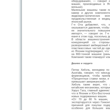
оборудования», — говорит 
машин, производимых в Яп
меньше).
Маленькие машины также п
камер и других компонент
жидкокристаллических м
продовольственная и медиц
японский рынок.
Г-н Ота добавляет, что, 
оказывается давление, чтобы
ее значительного повышен
импорт», — говорит он. Г-н
юаня в этом году, поскольку 
В области машиностроения
конкуренцией со стороны
разворачивает амбициозный п
пластмассовых частей до одн
из Японии подтверждают, что
на 800-тонной машине (ран
Компания также планирует из
Дешево и сердито
Питер Хибэль, менеджер по
Australia, говорит, что ник
формовщиков, чтобы приоб
«Процентные ставки низки, и
превышает американский».
Хибэль также верит, что 
китайские механизмы, которы
Харуо Тага, главный администр
что в Японии и Юго-Восточно
новых подержанных машин.
«От 70 до 80 % машин, к
экспортируется через Гонконг
причиной для покупки поде
особенно для больших маш