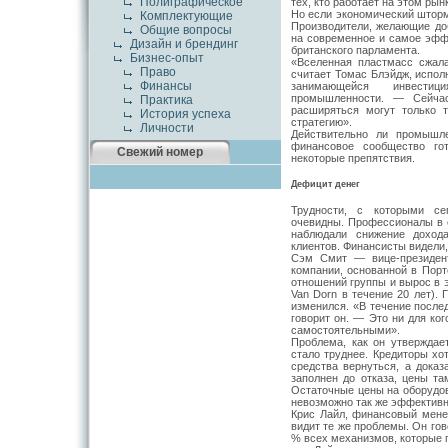
Полиграфическое
тех, кто работает на этом рын
Но если экономический шторм
Комплектующие
Производители, желающие доб
Общие вопросы
на современное и самое эффе
Дизайн и брендинг
британского парламента.
Бизнес-опыт
«Вселенная пластмасс сжал
Право
считает Томас Блэйдж, испол
Финансы
занимающейся инвестиц
промышленности. — Сейчас
Практика
расширяться могут только 
История успеха
стратегию».
Личности
Действительно ли промышле
финансовое сообщество го
Свежий номер
некоторые препятствия.
Дефицит денег
Трудности, с которыми се
очевидны. Профессионалы в 
наблюдали снижение доход
клиентов. Финансисты видели,
Сэм Смит — вице-президент 
компании, основанной в Порт
отношений группы и вырос в 
Van Dorn в течение 20 лет).
изменился. «В течение после
говорит он. — Это ни для ко
самостоятельными».
Проблема, как он утверждает
стало труднее. Кредиторы хо
средства вернуться, а доказ
заполнен до отказа, цены т
Остаточные цены на оборудо
невозможно так же эффективн
Крис Лайл, финансовый мене
видит те же проблемы. Он гов
% всех механизмов, которые п