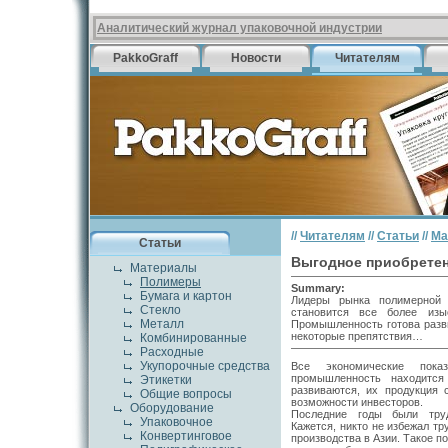
Аналитический журнал упаковочной индустрии
PakkoGraff
Новости
Читателям
//
Читателям
//
Статьи
//
Ма
Статьи
Выгодное приобрете
Материалы
Полимеры
Summary:
Бумага и картон
Лидеры рынка полимерной 
Стекло
становится все более изы
Металл
Промышленность готова разв
некоторые препятствия…
Комбинированные
Расходные
Укупорочные средства
Все экономические пока
промышленность находится
Этикетки
развиваются, их продукция 
Общие вопросы
возможности инвесторов.
Оборудование
Последние годы были тру
Упаковочное
Кажется, никто не избежал т
Конвертинговое
производства в Азии. Такое п