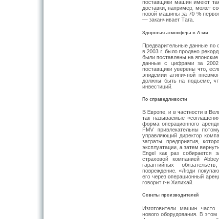
поставщики машин имеют так
доставки, например, может со
новой машины за 70 % перво
— заканчивает Тага.
Здоровая атмосфера в Азии
Предварительные данные по 
в 2003 г. было продано реко
были поставлены на японские 
данные с цифрами за 2002 
поставщики уверены что, есл
эпидемии атипичной пневмон
должны быть на подъеме, ч
инвестиций.
По справедливости
В Европе, и в частности в Ве
так называемые «соглашени
форма операционного аренд
FMV привлекательны потому
управляющий директор компа
затраты предприятия, кото
эксплуатации, а затем вернут
Engel как раз собирается 
страховой компанией Abbe
гарантийных обязательс
повреждение. «Люди покупаю
его через операционный арен
говорит г-н Хилихай.
Советы производителей
Изготовители машин часто
нового оборудования. В этом 