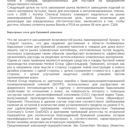
бобов и спредов, предназначенных для поставок на предприятия
общественного питания.
Следующей целью на пути завоевания рынка является замещение изделий из
такого материала бутылок, банок для консервов и металлизированных пленок,
хотя с 2006 г. Kureha Chemical Industry планирует нацелиться на рынок
ламинированной бумаги. Окончательная цель, весьма возможная для
реализации при определенных обстоятельствах, заключается в том, чтобы
достичь объема сегмента рынка Basela и PGA на уровне 86 млн долл. США.
Барьерные слои для бумажной упаковки
Что же касается расширения возможностей рынка ламинированной бумаги, то
следует сказать, что два недавних достижения в области полимерных
барьерных слоев для бумажной упаковки напитков и товаров для дома могут
лишить части рынка упаковочные контейнеры, изготовленные путем выдува,
поскольку упаковщики таким образом приобретают возможность эффективно
организовать расходы на рециклинг использованных упаковочных материалов.
Одним из таких примеров являются моющие средства и товары бытовой химии
производства компании Henkel Group (Дюссельдорф, Германия), которая как
раз и направила свои мысли в сторону создания новой конструкции и нового
дизайна упаковки, с одной стороны, с целью сохранения стоимости и, с другой
стороны, с целью улучшения защитных свойств упаковки против
проникновения влаги.
Henkel Group перешла от картонных коробок с биаксиальноориентированной
полипропиленовой пленкой (БОПП), используемых для расфасовки ее
фирменного пятновыводителя, к картону с интегрированными барьерными
свойствами по отношению к влаге, на поверхность которого с помощью
экструзии наносят циклоолефиновый сополимер (СОС) торговой марки Topas,
выпускаемый производителем полимеров компанией Ticоna (Франкфурт,
Германия). Поскольку в данном случае пластики соответствуют требованиям
наличия их остатков в количестве ниже установленного предела на уровне 5 %,
они удовлетворяют требованиям «зеленого законодательства» Германии
(Germany's Green Dot/DSD) и критериям требований агентства по вторичной
переработке для экологически благонадежной бумажной упаковки, которая
квалифицируется как единый материал, и, соответственно, характеризуется
более низкими затратами на вторичную переработку.
Предложенный компанией-переработчиком Van Genechten Nicolaus (Кемптен,