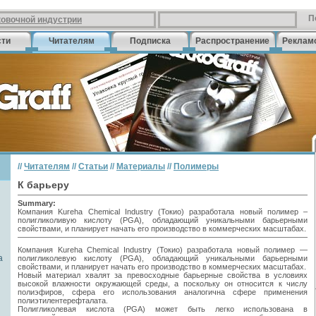
П
ковочной индустрии
сти
Читателям
Подписка
Распространение
Реклам
//
Читателям
//
Статьи
//
Материалы
//
Полимеры
К барьеру
Summary:
Компания Kureha Chemical Industry (Токио) разработала новый полимер –
полигликоливую кислоту (PGA), обладающий уникальными барьерными
свойствами, и планирует начать его производство в коммерческих масштабах.
Компания Kureha Chemical Industry (Токио) разработала новый полимер —
а
полигликолевую кислоту (PGA), обладающий уникальными барьерными
свойствами, и планирует начать его производство в коммерческих масштабах.
Новый материал хвалят за превосходные барьерные свойства в условиях
высокой влажности окружающей среды, а поскольку он относится к числу
полиэфиров, сфера его использования аналогична сфере применения
полиэтилентерефталата.
Полигликолевая кислота (PGA) может быть легко использована в