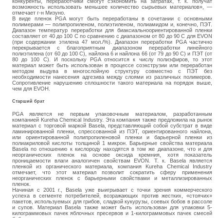
конкуренты, переработчики смогут сэкономить на затратах, т. к. получат
возможность использовать меньшее количество сырьевых материалов», —
отмечает г-н Мизуно.
В виде пленок PGA могут быть переработаны в сочетании с основными
полимерами — полипропиленом, полиэтиленом, полиамидом и, конечно, ПЭТ.
Диапазон температур переработки для биаксиальноориентированной пленки
составляет от 40 до 100 C по сравнению с диапазоном от 80 до 90 C для EVON
(при содержании этилена 47 мол./%). Диапазон переработки PGA частично
перекрывается с благоприятным диапазоном переработки линейного
полиэтилена (от 60 до 100 C), найлона 6 и найлона 66 (от 79 до 90 C) и ПЭТ (от
80 до 100 C). И поскольку PGA относится к числу полиэфиров, то этот
материал может быть использован в процессе соэкструзии или переработан
методом выдува в многослойную структуру совместно с ПЭТ без
необходимости нанесения адгезива между слоями из различных полимеров.
Сопротивление нарушению сплошности такого материала на порядок выше,
чем для EVOH.
Старший брат
PGA является не первым упаковочным материалом, разработанным
компанией Kureha Chemical Industry. Эта компания также предложила на рынок
материал c торговой маркой Basela, представляющий собой субстрат в виде
ламинированной пленки, спрессованной из ПЭТ, ориентированного найлона,
или ориентированной полипропиленовой пленки и барьерной пленки из
полиакриловой кислоты толщиной 1 микрон. Барьерные свойства материала
Basela по отношению к кислороду находятся в том же диапазоне, что и для
неорганических пленок на основе оксида кремния, хотя показатель
проницаемости влаги аналогичен свойствам EVON. Т. к. Basela является
пленкой из органического материала, компания Kureha Chemical Industry
отмечает, что этот материал позволит сократить сферу применения
неорганических пленок с барьерными свойствами и металлизированных
пленок.
Начиная с 2001 г., Basela уже выигрывает с точки зрения коммерческого
успеха в сегменте потребителей, возражающих против жестких, «стоячих»
пакетов, используемых для грибов, сладкой кукурузы, соевых бобов в рассоле
и супов. Материал Basela также может быть использован для упаковки 5-
килограммовых пачек яблочных пресервов и 1-килограммовых пачек смесей