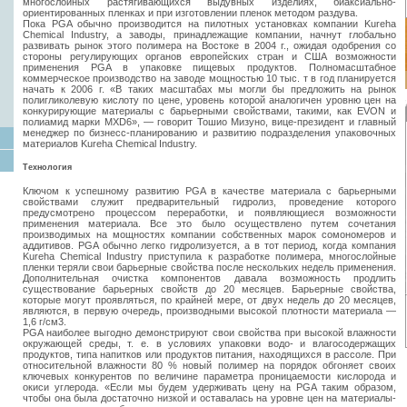
многослойных растягивающихся выдувных изделиях, биаксиально-
ориентированных пленках и при изготовлении пленок методом раздува.
Пока PGA обычно производится на пилотных установках компании Kureha
Chemical Industry, а заводы, принадлежащие компании, начнут глобально
развивать рынок этого полимера на Востоке в 2004 г., ожидая одобрения со
стороны регулирующих органов европейских стран и США возможности
применения PGA в упаковке пищевых продуктов. Полномасштабное
коммерческое производство на заводе мощностью 10 тыс. т в год планируется
начать к 2006 г. «В таких масштабах мы могли бы предложить на рынок
полигликолевую кислоту по цене, уровень которой аналогичен уровню цен на
конкурирующие материалы с барьерными свойствами, такими, как EVON и
полиамид марки MXD6», — говорит Тошио Мизуно, вице-президент и главный
менеджер по бизнесс-планированию и развитию подразделения упаковочных
материалов Kureha Chemical Industry.
Технология
Ключом к успешному развитию PGA в качестве материала с барьерными
свойствами служит предварительный гидролиз, проведение которого
предусмотрено процессом переработки, и появляющиеся возможности
применения материала. Все это было осуществлено путем сочетания
производимых на мощностях компании собственных марок сомономеров и
аддитивов. PGA обычно легко гидролизуется, а в тот период, когда компания
Kureha Chemical Industry приступила к разработке полимера, многослойные
пленки теряли свои барьерные свойства после нескольких недель применения.
Дополнительная очистка компонентов давала возможность продлить
существование барьерных свойств до 20 месяцев. Барьерные свойства,
которые могут проявляться, по крайней мере, от двух недель до 20 месяцев,
являются, в первую очередь, производными высокой плотности материала —
1,6 г/см3.
PGA наиболее выгодно демонстрируют свои свойства при высокой влажности
окружающей среды, т. е. в условиях упаковки водо- и влагосодержащих
продуктов, типа напитков или продуктов питания, находящихся в рассоле. При
относительной влажности 80 % новый полимер на порядок обгоняет своих
ключевых конкурентов по величине параметра проницаемости кислорода и
окиси углерода. «Если мы будем удерживать цену на PGA таким образом,
чтобы она была достаточно низкой и оставалась на уровне цен на материалы-