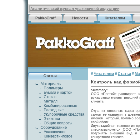
Аналитический журнал упаковочной индустрии
PakkoGraff
Новости
Читателям
//
Читателям
//
Статьи
//
Ма
Статьи
Контроль над формо
Материалы
Полимеры
Summary:
Бумага и картон
ООО «Протей» расширяет ас
Стекло
руках легко меняет внешний 
Металл
клиента.
Комбинированные
Расходные
Одна из основных характер
Укупорочные средства
самом ее названии: в древне
именем, который, помимо все
Этикетки
свой облик.
Общие вопросы
Двухстадийная технология пр
Оборудование
специализируется ООО «Про
Упаковочное
подгонять внешний вид и 
Конвертинговое
конкретного клиента.