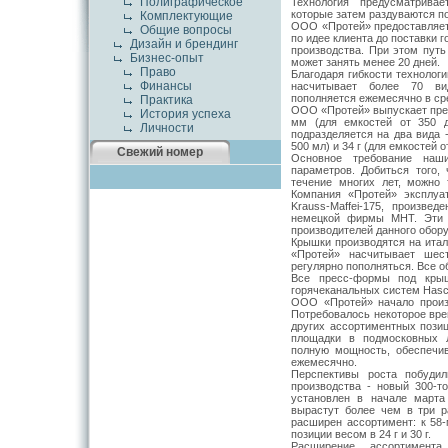
Полиграфическое
Технология предусматрива
которые затем раздуваются 
Комплектующие
ООО «Протей» предоставляет 
Общие вопросы
по идее клиента до поставки 
Дизайн и брендинг
производства. При этом путь
Бизнес-опыт
может занять менее 20 дней.
Право
Благодаря гибкости технолог
Финансы
насчитывает более 70 ви
пополняется ежемесячно в ср
Практика
ООО «Протей» выпускает пре
История успеха
мм (для емкостей от 350 
Личности
подразделяется на два вида 
500 мл) и 34 г (для емкостей о
Свежий номер
Основное требование наши
параметров. Добиться того,
течение многих лет, можно 
Компания «Протей» эксплуа
Krauss-Maffei-175, произв
немецкой фирмы MHT. Эти 
производителей данного обор
Крышки производятся на итал
«Протей» насчитывает шес
регулярно пополняться. Все 
Все пресс-формы под крыш
горячеканальных систем Hasc
ООО «Протей» начало произ
Потребовалось некоторое вре
других ассортиментных пози
площадки в подмосковных 
полную мощность, обеспечив
ежемесячно.
Перспективы роста побуди
производства - новый 300-то
установлен в начале марта
вырастут более чем в три р
расширен ассортимент: к 58
позиции весом в 24 г и 30 г.
Расширение ассортимент