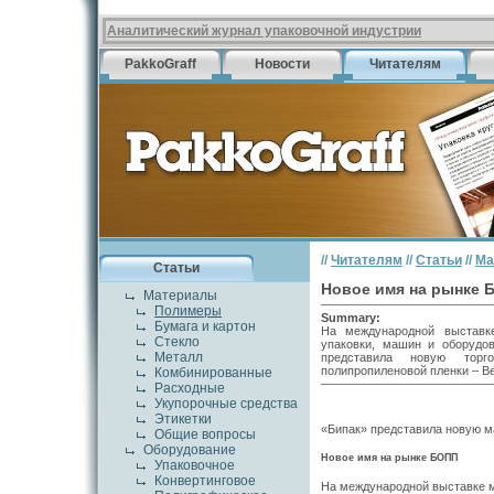
Аналитический журнал упаковочной индустрии
PakkoGraff
Новости
Читателям
//
Читателям
//
Статьи
//
Ма
Статьи
Новое имя на рынке 
Материалы
Полимеры
Summary:
Бумага и картон
На международной выставке
Стекло
упаковки, машин и оборудо
Металл
представила новую торг
полипропиленовой пленки – B
Комбинированные
Расходные
Укупорочные средства
Этикетки
«Бипак» представила новую 
Общие вопросы
Оборудование
Новое имя на рынке БОПП
Упаковочное
Конвертинговое
На международной выставке м