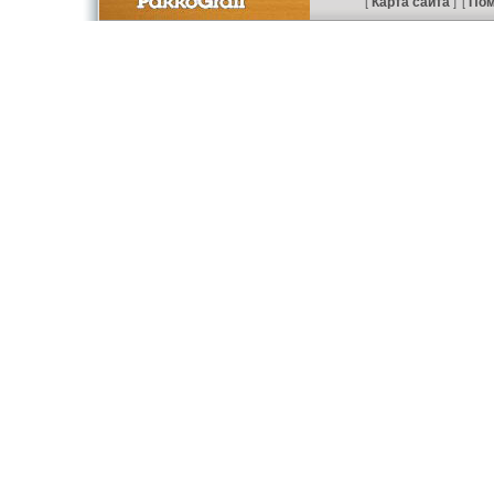
Карта сайта
По
[
]
[