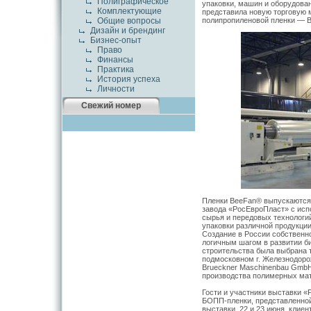
Полиграфическое
упаковки, машин и оборудова
Комплектующие
представила новую торговую 
полипропиленовой пленки — 
Общие вопросы
Дизайн и брендинг
Бизнес-опыт
Право
Финансы
Практика
История успеха
Личности
Свежий номер
Пленки BeeFan® выпускаются
завода «РосЕвроПласт» с исп
сырья и передовых технологи
упаковки различной продукции
Создание в России собственн
логичным шагом в развитии би
строительства была выбрана 
подмосковном г. Железнодор
Brueckner Maschinenbau GmbH 
производства полимерных ма
Гости и участники выставки «
БОПП-пленки, представленной
выставки, 22 и 23 июня, клие