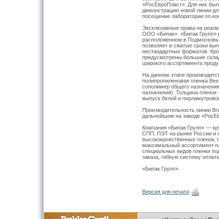
«РосЕвроПласт». Для них был
демонстрацию новой линии дл
посещение лаборатории по ко
Эксклюзивные права на реали
ООО «Бипак». «Бипак Групп» 
расположенном в Подмосковье
позволяет в сжатые сроки вып
нестандартных форматов. Кро
предусмотрены большие склад
широкого ассортимента проду
На данном этапе производитс
полипропиленовая пленка Be
сополимер общего назначени
назначения). Толщина пленок
выпуск белой и перламутрово
Производительность линии Bru
дальнейшем на заводе «РосЕв
Компания «Бипак Групп» — к
СПП, ПЭТ на рынке России и 
высококачественных пленок, 
максимальный ассортимент пл
специальных видов пленки по
заказа, гибкую систему оплат
«Бипак Групп»
Версия для печати