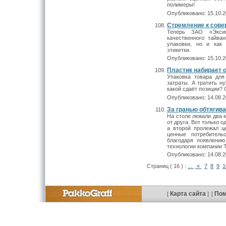
полимеры!
Опубликовано: 15.10.2
Стремление к сове
Теперь ЗАО «Эксим
качественного тайва
упаковки, но и как
этикетки.
Опубликовано: 15.10.2
Пластик набирает 
Упаковка товара для
затраты. А тратить н
какой сдаёт позиции? 
Опубликовано: 14.08.2
За гранью обтягив
На столе лежали два 
от друга. Вот только о
а второй пролежал ц
ценные потребительс
благодаря появлению
технологии компании Т
Опубликовано: 14.08.2
Страниц ( 16 ) :
...
«
7
8
9
1
Карта сайта
По
[
]
[