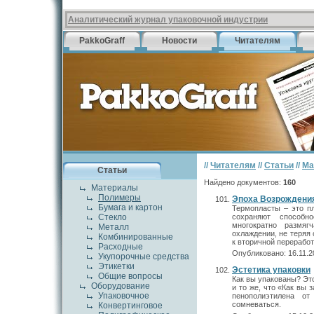
Аналитический журнал упаковочной индустрии
PakkoGraff
Новости
Читателям
//
Читателям
//
Статьи
//
Ма
Статьи
Найдено документов:
160
Материалы
Полимеры
Эпоха Возрождени
Бумага и картон
Термопласты – это п
Стекло
сохраняют способн
многократно размяг
Металл
охлаждении, не теряя
Комбинированные
к вторичной перерабо
Расходные
Опубликовано: 16.11.2
Укупорочные средства
Этикетки
Эстетика упаковки
Общие вопросы
Как вы упакованы? Это
Оборудование
и то же, что «Как вы
Упаковочное
пенополиэтилена о
сомневаться.
Конвертинговое