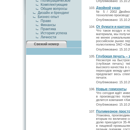
Полиграфическое
Опубликовано: 15.10.2
Комплектующие
Двойной удар
Общие вопросы
№ 5 / 2002 Двойной
Дизайн и брендинг
технологию производс
Бизнес-опыт
Опубликовано: 15.10.2
Право
Финансы
От бумаги и картон
Практика
Что такое воздух и п
История успеха
материала, мы получи
Личности
не менее уникальным
российском рынке пер
Свежий номер
полиэтилена ЗАО «Зав
Опубликовано: 15.10.2
Глубокая печать – 
Несмотря на быстрое
(глубокая печать) т
высокого качества в 
переходов между цвет
предлагает весь спек
печати.
Опубликовано: 15.10.2
Новые горизонты
Что сегодня ждёт инве
в производство пол
делится компания «Хи
Опубликовано: 15.10.2
Полимерное прост
Упаковка, производим
вторым по величине с
долю приходится 35-4
в пищевой промышлен
разным оценкам соста